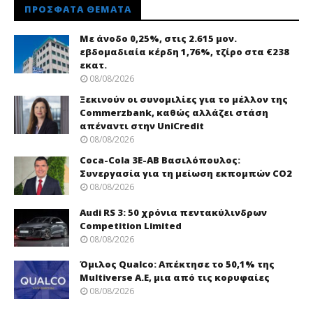
ΠΡΌΣΦΑΤΑ ΘΈΜΑΤΑ
Με άνοδο 0,25%, στις 2.615 μον.
εβδομαδιαία κέρδη 1,76%, τζίρο στα €238
εκατ.
08/08/2026
Ξεκινούν οι συνομιλίες για το μέλλον της
Commerzbank, καθώς αλλάζει στάση
απέναντι στην UniCredit
08/08/2026
Coca-Cola 3Ε-ΑΒ Βασιλόπουλος:
Συνεργασία για τη μείωση εκπομπών CO2
08/08/2026
Audi RS 3: 50 χρόνια πεντακύλινδρων
Competition Limited
08/08/2026
Όμιλος Qualco: Απέκτησε το 50,1% της
Multiverse A.E, μια από τις κορυφαίες
08/08/2026