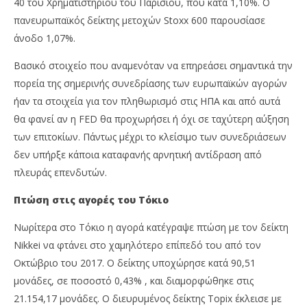
40 του Χρηματιστηρίου του Παρισιού, που κατά 1,10%. Ο
πανευρωπαϊκός δείκτης μετοχών Stoxx 600 παρουσίασε
άνοδο 1,07%.
Βασικό στοιχείο που αναμενόταν να επηρεάσει σημαντικά την
πορεία της σημερινής συνεδρίασης των ευρωπαϊκών αγορών
ήαν τα στοιχεία για τον πληθωρισμό στις ΗΠΑ και από αυτά
θα φανεί αν η FED θα προχωρήσει ή όχι σε ταχύτερη αύξηση
των επιτοκίων. Πάντως μέχρι το κλείσιμο των συνεδριάσεων
δεν υπήρξε κάποια καταφανής αρνητική αντίδραση από
πλευράς επενδυτών.
Πτώση στις αγορές του Τόκιο
Νωρίτερα στο Τόκιο η αγορά κατέγραψε πτώση με τον δείκτη
Nikkei να φτάνει στο χαμηλότερο επίπεδό του από τον
Οκτώβριο του 2017. Ο δείκτης υποχώρησε κατά 90,51
μονάδες, σε ποσοστό 0,43% , και διαμορφώθηκε στις
21.154,17 μονάδες. Ο διευρυμένος δείκτης Topix έκλεισε με