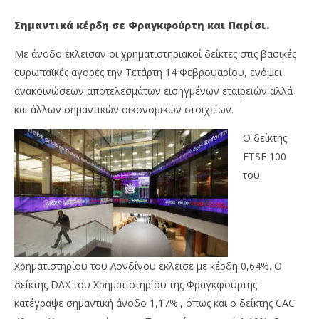
Σημαντικά κέρδη σε Φραγκφούρτη και Παρίσι.
Με άνοδο έκλεισαν οι χρηματιστηριακοί δείκτες στις βασικές
ευρωπαϊκές αγορές την Τετάρτη 14 Φεβρουαρίου, ενόψει
ανακοινώσεων αποτελεσμάτων εισηγμένων εταιρειών αλλά
και άλλων σημαντικών οικονομικών στοιχείων.
Ο δείκτης
FTSE 100
του
NOW VIEWING
Με άνοδο έκλεισαν οι ευρωπαϊκές αγορές –
Με
Περαιτέρω υποχώρηση στο Τόκιο
κέ
14/02/2018
14/
Metoxes
M
Χρηματιστηρίου του Λονδίνου έκλεισε με κέρδη 0,64%. Ο
Online
Onl
δείκτης DAX του Χρηματιστηρίου της Φραγκφούρτης
κατέγραψε σημαντική άνοδο 1,17%., όπως και ο δείκτης CAC