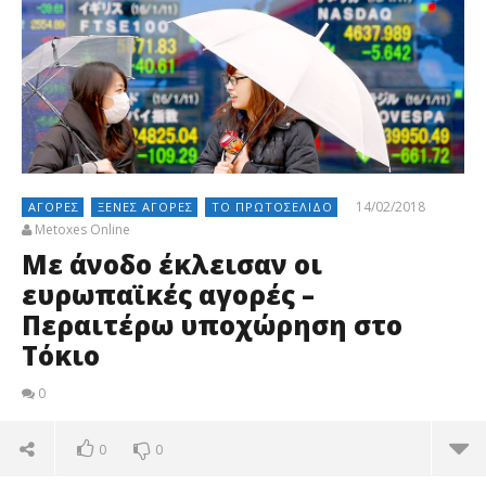
14/02/2018
ΑΓΟΡΈΣ
ΞΈΝΕΣ ΑΓΟΡΈΣ
ΤΟ ΠΡΩΤΟΣΈΛΙΔΟ
Metoxes Online
Με άνοδο έκλεισαν οι
ευρωπαϊκές αγορές –
Περαιτέρω υποχώρηση στο
Τόκιο
0
0
0