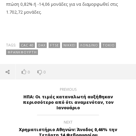
πτώση 0,82% ή -14,06 μονάδες για να διαμορφωθεί στις
1.702,72 μονάδες.
TAGS:
CAC 40
DAX
FTSE
NIKKEI
ΛΟΝΔΊΝΟ
ΤΌΚΙΟ
ΦΡΑΝΚΦΟΎΡΤΗ
0
0
PREVIOUS
ΗΠΑ: Οι τιμές καταναλωτή αυξήθηκαν
περισσότερο από ότι αναμενόταν, τον
Ιανουάριο
NEXT
Χρηματιστήριο Αθηνών: Άνοδος 0,46% την
Τετάρτη 14 Φεβρουαρίου