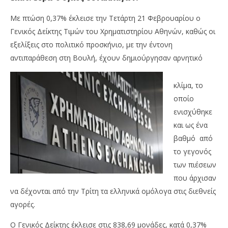
Με πτώση 0,37% έκλεισε την Τετάρτη 21 Φεβρουαρίου ο
Γενικός Δείκτης Τιμών του Χρηματιστηρίου Αθηνών, καθώς οι
εξελίξεις στο πολιτικό προσκήνιο, με την έντονη
αντιπαράθεση στη Βουλή, έχουν δημιούργησαν αρνητικό
κλίμα, το
οποίο
NOW VIEWING
ενισχύθηκε
Με πτώση 0,37% έκλεισε ο Γενικός Δείκτης του
Με
και ως ένα
Χ.Α. την Τετάρτη, εν μέσω πολιτικών εξελίξεων
2,8
βαθμό από
21/02/2018
21/
το γεγονός
Metoxes
M
Online
Onl
των πιέσεων
που άρχισαν
να δέχονται από την Τρίτη τα ελληνικά ομόλογα στις διεθνείς
αγορές.
Ο Γενικός Δείκτης έκλεισε στις 838,69 μονάδες, κατά 0,37%