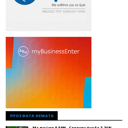
ΠΡΌΣΦΑΤΑ ΘΈΜΑΤΑ
Με πτώση 0,59%, Cenergy άνοδο 3,21%,