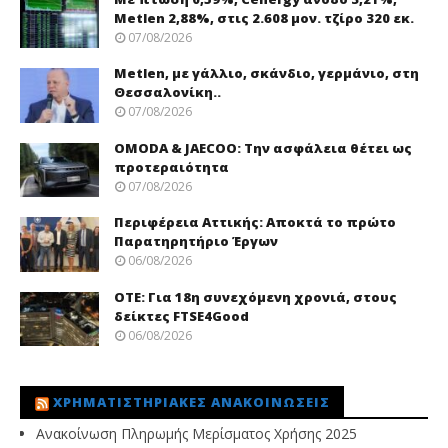
Metlen 2,88%, στις 2.608 μον. τζίρο 320 εκ.
07/08/2026
Metlen, με γάλλιο, σκάνδιο, γερμάνιο, στη
Θεσσαλονίκη..
07/08/2026
OMODA & JAECOO: Την ασφάλεια θέτει ως
προτεραιότητα
07/08/2026
Περιφέρεια Αττικής: Αποκτά το πρώτο
Παρατηρητήριο Έργων
06/08/2026
ΟΤΕ: Για 18η συνεχόμενη χρονιά, στους
δείκτες FTSE4Good
06/08/2026
ΧΡΗΜΑΤΙΣΤΗΡΙΑΚΈΣ ΑΝΑΚΟΙΝΏΣΕΙΣ
Ανακοίνωση Πληρωμής Μερίσματος Χρήσης 2025