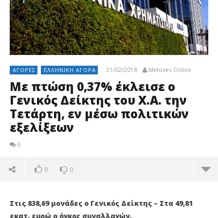
21/02/2018
Metoxes Online
ΑΓΟΡΈΣ
ΕΛΛΗΝΙΚΉ ΑΓΟΡΆ
Με πτώση 0,37% έκλεισε ο
Γενικός Δείκτης του Χ.Α. την
Τετάρτη, εν μέσω πολιτικών
εξελίξεων
0
0
0
Στις 838,69 μονάδες ο Γενικός Δείκτης – Στα 49,81
εκατ. ευρώ ο όγκος συναλλαγών.