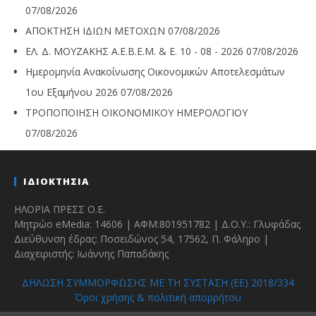
07/08/2026
ΑΠΟΚΤΗΣΗ ΙΔΙΩΝ ΜΕΤΟΧΩΝ
07/08/2026
ΕΛ. Δ. ΜΟΥΖΑΚΗΣ Α.Ε.Β.Ε.Μ. & Ε. 10 - 08 - 2026
07/08/2026
Ημερομηνία Ανακοίνωσης Οικονομικών Αποτελεσμάτων
1ου Εξαμήνου 2026
07/08/2026
ΤΡΟΠΟΠΟΙΗΣΗ ΟΙΚΟΝΟΜΙΚΟΥ ΗΜΕΡΟΛΟΓΙΟΥ
07/08/2026
ΙΔΙΟΚΤΗΣΙΑ
ΗΛΟΡΙΑ ΠΡΕΣΣ Ο.Ε.
Μητρώο eMedia: 14606 | ΑΦΜ:801951782 | Δ.Ο.Υ.: Γλυφάδας
Διεύθυνση έδρας: Ποσειδώνος 54, 17562, Π. Φάληρο |
Διαχειριστής: Ιωάννης Παπαδάκης
ΔΗΛΩΣΗ ΣΥΜΜΟΡΦΩΣΗΣ ΜΕ ΤΗ ΣΥΣΤΑΣΗ (ΕΕ) 2018/334
Όροι χρήσης & πολιτική απορρήτου