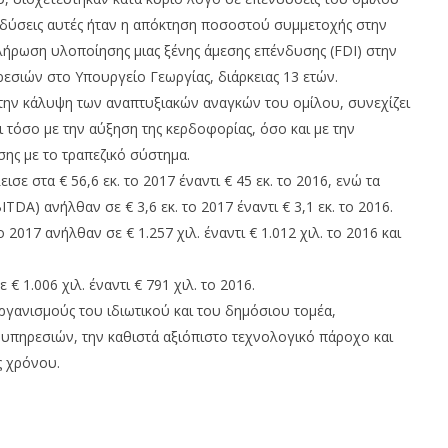
ενδύσεις αυτές ήταν η απόκτηση ποσοστού συμμετοχής στην
λήρωση υλοποίησης μιας ξένης άμεσης επένδυσης (FDI) στην
σιών στο Υπουργείο Γεωργίας, διάρκειας 13 ετών.
 την κάλυψη των αναπτυξιακών αναγκών του ομίλου, συνεχίζει
ι τόσο με την αύξηση της κερδοφορίας, όσο και με την
ης με το τραπεζικό σύστημα.
εισε στα € 56,6 εκ. το 2017 έναντι € 45 εκ. το 2016, ενώ τα
A) ανήλθαν σε € 3,6 εκ. το 2017 έναντι € 3,1 εκ. το 2016.
 2017 ανήλθαν σε € 1.257 χιλ. έναντι € 1.012 χιλ. το 2016 και
 1.006 χιλ. έναντι € 791 χιλ. το 2016.
ργανισμούς του ιδιωτικού και του δημόσιου τομέα,
 υπηρεσιών, την καθιστά αξιόπιστο τεχνολογικό πάροχο και
ς χρόνου.