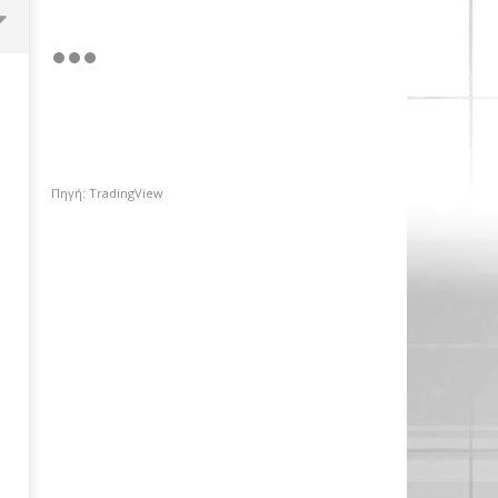
Πηγή: TradingView
«Ισχυρή ψήφος εμπιστοσύνης»,
η ιστορική συμφωνία για την
είσοδο του κολοσσού Meridiam
στο GSI
28/02/2018
Metoxes
Online