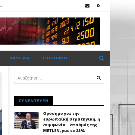
.
λοσσού Meridiam στο GSI
Ήπια διόρθωση στο Χρηματιστήριο Αθηνών: Αντοχές πάνω από τις 2.600 μονάδες με στήριξη από τα blue chips
ΝΑΥΤΙΛΊΑ
ΤΟΥΡΙΣΜΌΣ
.
ΣΥΝΈΝΤΕΥΞΗ
Ορόσημο για την
ευρωπαϊκή στρατηγική, η
συμφωνία – σταθμός της
METLEN, για το 25%