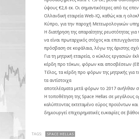
ύψους €2,6 εκ. Οι σημαντικότερες από τις επ
Ολλανδική εταιρεία Web-IQ, καθώς και η ολοκ
Κύπρο, για την παροχή Μετεωρολογικών υπηρε
Η διατήρηση της απαραίτητης ρευστότητας για
να είναι πρωταρχικός στόχος και επιτυγχάνετα
πρόσβαση σε κεφάλαια, λόγω της άριστης σχέσ
Για τη μητρική εταιρεία, ο κύκλος εργασιών έκλ
κέρδη προ τόκων, φόρων και αποσβέσεων (EBITD
Τέλος, τα κέρδη προ φόρων της μητρικής για το
τα αντίστοιχα
αποτελέσματα μετά φόρων το 2017 ανήλθαν σε €
Η τοποθέτηση της Space Hellas σε μεγάλους ο
καλύπτοντας εκτεταμένο εύρος προϊόντων και
δημιουργεί επιχειρηματικές ευκαιρίες σε βάθο
TAGS:
SPACE HELLAS