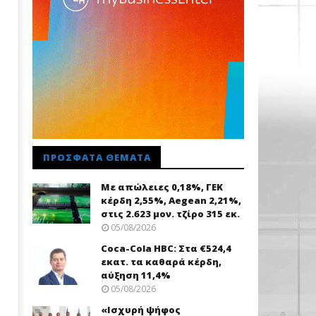
ΠΡΌΣΦΑΤΑ ΘΈΜΑΤΑ
Με απώλειες 0,18%, ΓΕΚ
κέρδη 2,55%, Aegean 2,21%,
στις 2.623 μον. τζίρο 315 εκ.
05/08/2026
Coca-Cola HBC: Στα €524,4
εκατ. τα καθαρά κέρδη,
αύξηση 11,4%
05/08/2026
«Ισχυρή ψήφος