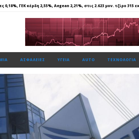
 0,18%, ΓΕΚ κέρδη 2,55%, Aegean 2,21%, στις 2.623 μον. τζίρο 315 εκ
Στα €524,4 εκατ. τα καθαρά κέρδη, αύξηση 11,4%
ήφος εμπιστοσύνης», η ιστορική συμφωνία για την είσοδο του κο
ΕΤΟΧΩΝ (ΚΟ): Αγορά ιδίων μετοχών
ΜΊΑ
ΑΣΦΆΛΕΙΕΣ
ΥΓΕΊΑ
AUTO
ΤΕΧΝΟΛΟΓΊΑ
 0,18%, ΓΕΚ κέρδη 2,55%, Aegean 2,21%, στις 2.623 μον. τζίρο 315 εκ