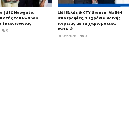
e | SEC Newgate:
Lidl Ελλάς & CTY Greece: Με 564
ιστής του κλάδου
υποτροφίες, 13 χρόνια κοινής
ι Επικοινωνίας
πορείας με τα χαρισματικά
παιδιά
0
pressroom
01/08/2026
0
pressroom