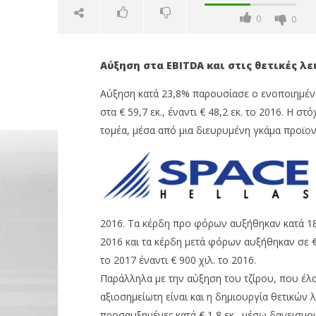
0
0
Αύξηση στα EBITDA και στις θετικές λε
Αύξηση κατά 23,8% παρουσίασε ο ενοποιημένος
στα € 59,7 εκ., έναντι € 48,2 εκ. το 2016. Η 
τομέα, μέσα από μια διευρυμένη γκάμα προϊο
NOW VIEWING
Space Hellas: Αύξηση 23,8% στον
Με απώλε
ενοποιημένο κύκλο εργασιών
2,55%, Ae
για το 2017
μον. τζίρ
2016. Τα κέρδη προ φόρων αυξήθηκαν κατά 18% 
28/02/2018
28/02/2018
2016 και τα κέρδη μετά φόρων αυξήθηκαν σε € 
Metoxes
Metoxes
το 2017 έναντι € 900 χιλ. το 2016.
Online
Online
Παράλληλα με την αύξηση του τζίρου, που έλ
αξιοσημείωτη είναι και η δημιουργία θετικών 
προσαυξημένες κατά € 1,8 εκ., μέσω δανεισμο