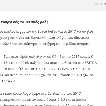
MORE
ιτουργικές ταμειακές ροές.
 κύκλος εργασιών της Space Hellas για το 2017 και ανήλθε
στόχευση στο υγιές και δυναμικό πελατολόγιο του ιδιωτικού
ντικών λύσεων, οδήγησε σε αύξηση του μεριδίου αγοράς.
Τα μεικτά κέρδη αυξήθηκαν σε € 14,2 εκ. το 2017 έναντι €
13,1 εκ. το 2016, αύξηση που αποτυπώθηκε και στο EBITDA
ιες 0,18%, ΓΕΚ κέρδη
Coca-Cola HBC: Στα €524,4 εκατ.
το οποίο έκλεισε σε € 4,8 εκ. το 2017 έναντι € 4,3 εκ. το
gean 2,21%, στις 2.623
τα καθαρά κέρδη, αύξηση 11,4%
ο 315 εκ.
28/02/2018
και ανήλθαν σε € 1.652 χιλ. το 2017 έναντι € 1.401 χιλ. το
Metoxes
1.114 χιλ.
Online
αβε κατά κύριο λόγο χώρα στο 2ο εξάμηνο του 2017,
λειτουργικών ταμειακών ροών ύψους € 1,2 εκ., οι οποίες
ύ, διοχετεύτηκαν κατά κύριο λόγο σε επενδύσεις του ομίλου