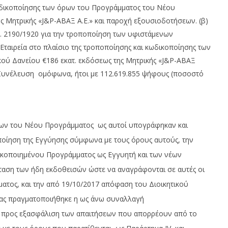
κωδικοποίησης των όρων του Προγράμματος του Νέου
ς Μητρικής «J&P-ΑΒΑΞ Α.Ε.» και παροχή εξουσιοδοτήσεων. (β)
ν. 2190/1920 για την τροποποίηση των υφιστάμενων
ταιρεία στο πλαίσιο της τροποποίησης και κωδικοποίησης των
ύ Δανείου €186 εκατ. εκδόσεως της Μητρικής «J&P-ΑΒΑΞ
 Συνέλευση ομόφωνα, ήτοι με 112.619.855 ψήφους (ποσοστό
ρων του Νέου Προγράμματος ως αυτοί υπογράφηκαν και
ποίηση της Εγγύησης σύμφωνα με τους όρους αυτούς, την
ικοποιημένου Προγράμματος ως Εγγυητή και των νέων
αση των ήδη εκδοθεισών ώστε να αναγράφονται σε αυτές οι
τος, και την από 19/10/2017 απόφαση του Διοικητικού
οίας πραγματοποιήθηκε η ως άνω συναλλαγή
 προς εξασφάλιση των απαιτήσεων που απορρέουν από το