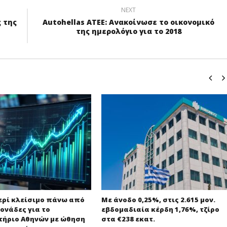
NEXT
 της
Autohellas ΑΤΕΕ: Ανακοίνωσε το οικονομικό
της ημερολόγιο για το 2018
ερί κλείσιμο πάνω από
Με άνοδο 0,25%, στις 2.615 μον.
μονάδες για το
εβδομαδιαία κέρδη 1,76%, τζίρο
τήριο Αθηνών με ώθηση
στα €238 εκατ.