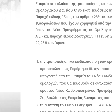
Εταιρεία στο πλαίσιο της τροποποίησης και 
Ομολογιακού Δανείου €186 εκατ. εκδόσεως τη
α
Παροχή ειδικής άδειας του άρθρου 23
του κ.
εξασφαλίσεων που έχουν χορηγηθεί από την Ε
όρων του Νέου Προγράμματος του Ομολογιακο
Α.Ε.» και παροχή εξουσιοδοτήσεων. Η Γενική
99,25%), ενέκρινε:
την τροποποίηση και κωδικοποίηση των ό
προσαρτώνται ως Παράρτημα ΙΙΙ, την τροπο
υπογραφή από την Εταιρεία του Νέου Κωδ
ομολογιών που θα εκδοθούν σε αντικατάστ
όροι του Νέου Κωδικοποιημένου Προγράμμα
Συμβουλίου της Εταιρείας δυνάμει της οπ
τη σύσταση του Νέου Ενεχύρου ΓΕΦΥΡΑ Α’