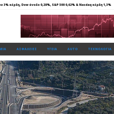
ου 3% κέρδη, Dow άνοδο 0,28%, S&P 500 0,62% & Nasdaq κέρδη 1,3%
Αναπτυξιακή Τράπεζα, ανοίγει δρόμο για δάνεια σε μικρομεσαίες.
νά με 11 πολλαπλές διακρίσεις, στα Loyalty Awards 2026
ενιάς τεχνολογία DM 5.0 Super Hybrid
ΜΊΑ
ΑΣΦΆΛΕΙΕΣ
ΥΓΕΊΑ
AUTO
ΤΕΧΝΟΛΟΓΊΑ
ου 3% κέρδη, Dow άνοδο 0,28%, S&P 500 0,62% & Nasdaq κέρδη 1,3%