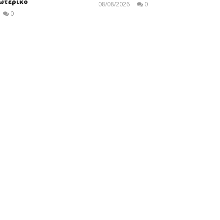
ξωτερικό
08/08/2026
0
pressroom
0
Editors
Team