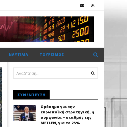
.
Πέμπτο σερί κλείσιμο πάνω από τις 2.600 μονάδες για το Χρηματιστήριο Αθηνών με ώθηση από το εξωτερικό
ΝΑΥΤΙΛΊΑ
ΤΟΥΡΙΣΜΌΣ
ΣΥΝΈΝΤΕΥΞΗ
Ορόσημο για την
ευρωπαϊκή στρατηγική, η
συμφωνία – σταθμός της
METLEN, για το 25%