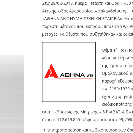
Στις 28/02/2018, ημέρα Τετάρτη και ώρα 17:30
Αττικής, οδός Αμαρουσίου – Χαλανδρίου αρ. 1
«ΑΘΗΝΑ ΑΝΩΝΥΜΗ ΤΕΧΝΙΚΗ ΕΤΑΙΡΕΙΑ». Κατά τη
παρέστη μέτοχος που εκπροσώπησε το 99,25% 
μετοχές. Τα θέματα που συζητήθηκαν και οι α
NOW VIEWING
ο
Θέμα 1
: (α) Π
ΑΘΗΝΑ ΑΤΕ: Οι αποφάσεις της
Wall: Άν
νέου για τη σύ
έκτακτης γενικής συνέλευσης
άνοδο 0,
της τροποποίησ
των μετόχων
Nasdaq κ
Ομολογιακού Δα
01/03/2018
01/03/2018
Metoxes
Metoxes
παροχή εξουσιο
Online
Online
κ.ν. 2190/1920
έχουν χορηγηθεί
κωδικοποίησης
εκατ. εκδόσεως της Μητρικής «J&P-ΑΒΑΞ Α.Ε.
ήτοι με 112.619.855 ψήφους (ποσοστό 99,25%)
την τροποποίηση και κωδικοποίηση των όρ