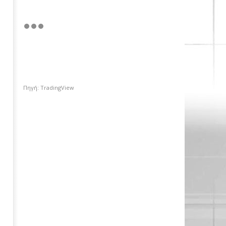
Πηγή: TradingView
Πέμπτο σερί κλείσιμο πάνω
από τις 2.600 μονάδες για το
Χρηματιστήριο Αθηνών με
ώθηση από το εξωτερικό
01/03/2018
Metoxes
Online