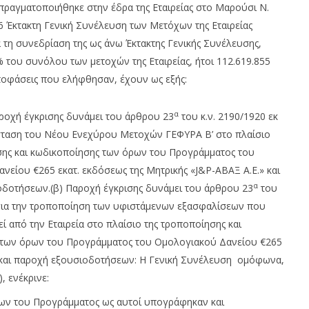
 πραγματοποιήθηκε στην έδρα της Εταιρείας στο Μαρούσι Ν.
6 Έκτακτη Γενική Συνέλευση των Μετόχων της Εταιρείας
 συνεδρίαση της ως άνω Έκτακτης Γενικής Συνέλευσης,
του συνόλου των μετοχών της Εταιρείας, ήτοι 112.619.855
ποφάσεις που ελήφθησαν, έχουν ως εξής:
α
αροχή έγκρισης δυνάμει του άρθρου 23
του κ.ν. 2190/1920 εκ
ω του 3% κέρδη, Dow
Ελληνική Αναπτυξιακή Τράπεζα,
σταση του Νέου Ενεχύρου Μετοχών ΓΕΦΥΡΑ Β’ στο πλαίσιο
28%, S&P 500 0,62% &
ανοίγει δρόμο για δάνεια σε
ης και κωδικοποίησης των όρων του Προγράμματος του
έρδη 1,3%
μικρομεσαίες..
νείου €265 εκατ. εκδόσεως της Μητρικής «J&P-ΑΒΑΞ Α.Ε.» και
01/03/2018
Metoxes
α
δοτήσεων.(β) Παροχή έγκρισης δυνάμει του άρθρου 23
του
Online
 για την τροποποίηση των υφιστάμενων εξασφαλίσεων που
 από την Εταιρεία στο πλαίσιο της τροποποίησης και
 των όρων του Προγράμματος του Ομολογιακού Δανείου €265
» και παροχή εξουσιοδοτήσεων: Η Γενική Συνέλευση ομόφωνα,
, ενέκρινε:
ων του Προγράμματος ως αυτοί υπογράφηκαν και