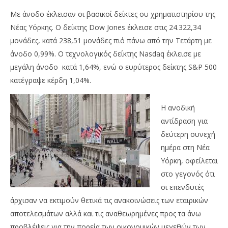
Με άνοδο έκλεισαν οι βασικοί δείκτες ου χρηματιστηρίου της
Νέας Υόρκης. Ο δείκτης Dow Jones έκλεισε στις 24.322,34
μονάδες, κατά 238,51 μονάδες πιό πάνω από την Τετάρτη με
άνοδο 0,99%. Ο τεχνολογικός δείκτης Nasdaq έκλεισε με
μεγάλη άνοδο κατά 1,64%, ενώ ο ευρύτερος δείκτης S&P 500
κατέγραψε κέρδη 1,04%.
NOW VIEWING
Η ανοδική
Με άνοδο έκλεισαν οι δείκτες στη Wall Street
Χρ
αντίδραση για
λόγω θετικών εταιρικών αποτελεσμάτων
πά
δεύτερη συνεχή
τι
26/04/2018
ημέρα στη Νέα
Metoxes
26/
Online
Υόρκη, οφείλεται
M
Onl
στο γεγονός ότι
οι επενδυτές
άρχισαν να εκτιμούν θετικά τις ανακοινώσεις των εταιρικών
αποτελεσμάτων αλλά και τις αναθεωρημένες προς τα άνω
προβλέψεις για την πορεία των οικονομικών μεγεθών των