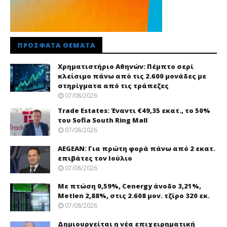
ΠΡΌΣΦΑΤΑ ΘΈΜΑΤΑ
Χρηματιστήριο Αθηνών: Πέμπτο σερί
κλείσιμο πάνω από τις 2.600 μονάδες με
στηρίγματα από τις τράπεζες
07/08/2026
Trade Εstates: Έναντι €49,35 εκατ., το 50%
του Sofia South Ring Mall
07/08/2026
AEGEAN: Για πρώτη φορά πάνω από 2 εκατ.
επιβάτες τον Ιούλιο
07/08/2026
Με πτώση 0,59%, Cenergy άνοδο 3,21%,
Metlen 2,88%, στις 2.608 μον. τζίρο 320 εκ.
07/08/2026
Δημιουργείται η νέα επιχειρηματική