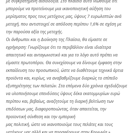
με συγκρατημένη αισιοδοξία. Στο πλαίσιο αυτό νιώθουμε ότι
μπορούμε να προτείνουμε μια ικανοποιητική αύξηση του
μερίσματος προς τους μετόχους μας, ύψους 7 ευρωλεπτών ανά
μετοχή, που αντιστοιχεί σε απόδοση περίπου 1,6% σε σχέση με
την παρούσα αξία της μετοχής.
Οι άνθρωποι και η Διοίκηση της Πλαίσιο, θα είμαστε σε
εγρήγορση: Γνωρίζουμε ότι το περιβάλλον είναι ιδιαίτερα
απαιτητικό και ανταγωνιστικό και για το λόγο αυτό πρέπει να
είμαστε πρωτοπόροι. Θα συνεχίσουμε να δίνουμε έμφαση στην
εκπαίδευση του προσωπικού, ώστε να διαθέτουμε τεχνικά άρτια
προϊόντα και, κυρίως, να αναβαθμίζουμε διαρκώς το επίπεδο
εξυπηρέτησης των πελατών. Στα επόμενα δύο χρόνια σχεδιάζουμε
να υλοποιήσουμε επενδύσεις ύψους δέκα εκατομμυρίων ευρώ
περίπου και, βεβαίως, αναζητούμε τη διαρκή βελτίωση των
επιδόσεων μας, διαφοροποιώντας, όταν απαιτείται, την
προϊοντική σύνθεση και την εμπορική
μας πολιτική, ώστε να ικανοποιούμε τους πελάτες και τους
μετόχους μας αλλά και να προσφέρουμε στην Κοινωνία.»