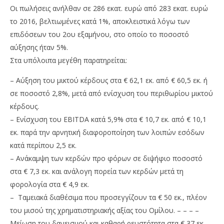
Οι πωλήσεις ανήλθαν σε 286 εκατ. ευρώ από 283 εκατ. ευρώ
το 2016, βελτιωμένες κατά 1%, αποκλειστικά λόγω των
επιδόσεων του 2ου εξαμήνου, στο οποίο το ποσοστό
αύξησης ήταν 5%.
Στα υπόλοιπα μεγέθη παρατηρείται:
– Αύξηση του μικτού κέρδους στα € 62,1 εκ. από € 60,5 εκ. ή
σε ποσοστό 2,8%, μετά από ενίσχυση του περιθωρίου μικτού
κέρδους.
– Ενίσχυση του EBITDA κατά 5,9% στα € 10,7 εκ. από € 10,1
εκ. παρά την αρνητική διαφοροποίηση των λοιπών εσόδων
κατά περίπου 2,5 εκ.
– Ανάκαμψη των κερδών προ φόρων σε διψήφιο ποσοστό
στα € 7,3 εκ. και ανάλογη πορεία των κερδών μετά τη
φορολογία στα € 4,9 εκ.
– Ταμειακά διαθέσιμα που προσεγγίζουν τα € 50 εκ., πλέον
του μισού της χρηματιστηριακής αξίας του Ομίλου. – – – –
Μείωση του δανεισμού και καθαρή ρευστότητα στα € 37 εκ.