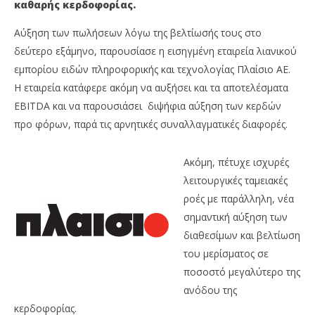
καθαρής κερδοφορίας.
Αύξηση των πωλήσεων λόγω της βελτίωσής τους στο
δεύτερο εξάμηνο, παρουσίασε η εισηγμένη εταιρεία λιανικού
εμπορίου ειδών πληροφορικής και τεχνολογίας Πλαίσιο ΑΕ.
Η εταιρεία κατάφερε ακόμη να αυξήσει και τα αποτελέσματα
EBITDA και να παρουσιάσει διψήφια αύξηση των κερδών
προ φόρων, παρά τις αρνητικές συναλλαγματικές διαφορές.
NOW VIEWING
Ακόμη, πέτυχε ισχυρές
Πλαίσιο Computers: Αύξηση στα οικονομικά
Wa
λειτουργικές ταμειακές
μεγέθη για το 2017
0,
ροές με παράλληλη, νέα
04/04/2018
04/
σημαντική αύξηση των
Metoxes
M
Online
Onl
διαθεσίμων και βελτίωση
του μερίσματος σε
ποσοστό μεγαλύτερο της
ανόδου της
κερδοφορίας.