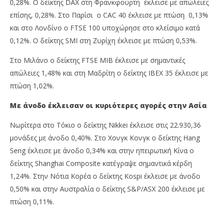
0,28%. Ο δείκτης DAX στη Φρανκφούρτη έκλεισε με απώλειες
επίσης, 0,28%. Στο Παρίσι ο CAC 40 έκλεισε με πτώση 0,13%
και στο Λονδίνο ο FTSE 100 υποχώρησε στο κλείσιμο κατά
0,12%. Ο δείκτης SMI στη Ζυρίχη έκλεισε με πτώση 0,53%.
Στο Μιλάνο ο δείκτης FTSE MIB έκλεισε με σημαντικές
απώλειες 1,48% και στη Μαδρίτη ο δείκτης IBEX 35 έκλεισε με
πτώση 1,02%.
Με άνοδο έκλεισαν οι κυριότερες αγορές στην Ασία
Νωρίτερα στο Τόκιο ο δείκτης Nikkei έκλεισε στις 22.930,36
μονάδες με άνοδο 0,40%. Στο Χονγκ Κονγκ ο δείκτης Hang
Seng έκλεισε με άνοδο 0,34% και στην ηπειρωτική Κίνα ο
δείκτης Shanghai Composite κατέγραψε σημαντικά κέρδη
1,24%. Στην Νότια Κορέα ο δείκτης Kospi έκλεισε με άνοδο
0,50% και στην Αυστραλία ο δείκτης S&P/ASX 200 έκλεισε με
πτώση 0,11%.