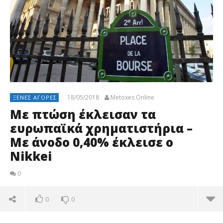
18/05/2018
Metoxes Online
ΞΈΝΕΣ ΑΓΟΡΈΣ
Με πτώση έκλεισαν τα
ευρωπαϊκά χρηματιστήρια –
Με άνοδο 0,40% έκλεισε ο
Nikkei
0
0
0