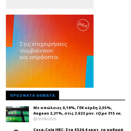
ΠΡΌΣΦΑΤΑ ΘΈΜΑΤΑ
Με απώλειες 0,18%, ΓΕΚ κέρδη 2,55%,
Aegean 2,21%, στις 2.623 μον. τζίρο 315 εκ.
05/08/2026
Coca-Cola HBC: Στα €524,4 εκατ. τα καθαρά