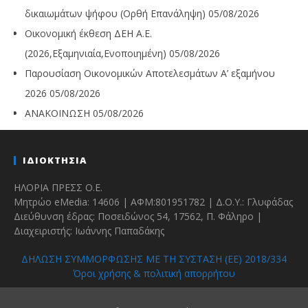
δικαιωμάτων ψήφου (Ορθή Επανάληψη)
05/08/2026
Οικονομική έκθεση ΔΕΗ Α.Ε.
(2026,Εξαμηνιαία,Ενοποιημένη)
05/08/2026
Παρουσίαση Οικονομικών Αποτελεσμάτων Α’ εξαμήνου
2026
05/08/2026
ΑΝΑΚΟΙΝΩΣΗ
05/08/2026
ΙΔΙΟΚΤΗΣΙΑ
ΗΛΟΡΙΑ ΠΡΕΣΣ Ο.Ε.
Μητρώο eMedia: 14606 | ΑΦΜ:801951782 | Δ.Ο.Υ.: Γλυφάδας
Διεύθυνση έδρας: Ποσειδώνος 54, 17562, Π. Φάληρο |
Διαχειριστής: Ιωάννης Παπαδάκης
ΔΗΛΩΣΗ ΣΥΜΜΟΡΦΩΣΗΣ ΜΕ ΤΗ ΣΥΣΤΑΣΗ (ΕΕ) 2018/334
Όροι χρήσης & πολιτική απορρήτου