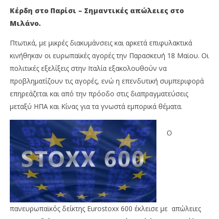
Κέρδη στο Παρίσι – Σημαντικές απώλειες στο
Μιλάνο.
Πτωτικά, με μικρές διακυμάνσεις και αρκετά επιφυλακτικά
κινήθηκαν οι ευρωπαϊκές αγορές την Παρασκευή 18 Μαϊου. Οι
πολιτικές εξελίξεις στην Ιταλία εξακολουθούν να
προβληματίζουν τις αγορές, ενώ η επενδυτική συμπεριφορά
επηρεάζεται και από την πρόοδο στις διαπραγματεύσεις
μεταξύ ΗΠΑ και Κίνας για τα γνωστά εμπορικά θέματα.
NOW VIEWING
Ο
Με πτώση έκλεισαν τα ευρωπαϊκά
Με
χρηματιστήρια – Με άνοδο 0,40% έκλεισε ο Nikkei
2,2
18/05/2018
18/
Metoxes
M
Online
Onl
πανευρωπαϊκός δείκτης Eurostoxx 600 έκλεισε με απώλειες