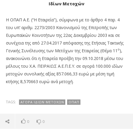
Ιδίων Μετοχών
H ΟΠΑΠ Α.Ε. (“Η Εταιρεία”), σύμφωνα με το άρθρο 4 παρ. 4
του υπ’ αριθμ. 2273/2003 Κανονισμού της Επιτροπής των
Ευρωπαϊκών Κοινοτήτων της 22ας Δεκεμβρίου 2003 και σε
συνέχεια της από 27.04.2017 απόφασης της Ετήσιας Τακτικής
ο
Γενικής Συνέλευσης των Μετόχων της Εταιρείας (Θέμα 11
),
ανακοινώνει ότι η Εταιρεία προέβη την 09.10.2018 μέσω του
NOW VIEWING
μέλους του Χ.Α. ΠΕΙΡΑΙΩΣ Α.Ε.Π.Ε.Υ. σε αγορά 100.000 ιδίων
μετοχών συνολικής αξίας 857.066,33 ευρώ με μέση τιμή
ΟΠΑΠ: Αγορά 100.000 ιδίων μετοχών
Πέ
κτήσης 8,570663 ευρώ ανά μετοχή.
μο
10/10/2018
απ
pressroom
10/
p
TAGS:
ΑΓΟΡΆ ΙΔΊΩΝ ΜΕΤΟΧΏΝ
ΟΠΑΠ
0
0