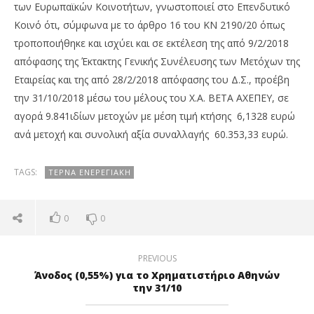
των Ευρωπαϊκών Κοινοτήτων, γνωστοποιεί στο Επενδυτικό
Κοινό ότι, σύμφωνα με το άρθρο 16 του ΚΝ 2190/20 όπως
τροποποιήθηκε και ισχύει και σε εκτέλεση της από 9/2/2018
απόφασης της Έκτακτης Γενικής Συνέλευσης των Μετόχων της
Εταιρείας και της από 28/2/2018 απόφασης του Δ.Σ., προέβη
την 31/10/2018 μέσω του μέλους του Χ.Α. ΒΕΤΑ ΑΧΕΠΕΥ, σε
αγορά 9.841ιδίων μετοχών με μέση τιμή κτήσης 6,1328 ευρώ
NOW VIEWING
ανά μετοχή και συνολική αξία συναλλαγής 60.353,33 ευρώ.
ΤΕΡΝΑ Ενεργειακή: Αγορά 9.841 ιδίων μετοχών
OM
πρ
TAGS:
ΤΕΡΝΑ ΕΝΕΡΕΓΙΑΚΉ
01/11/2018
pressroom
01/
p
0
0
PREVIOUS
Άνοδος (0,55%) για το Χρηματιστήριο Αθηνών
την 31/10