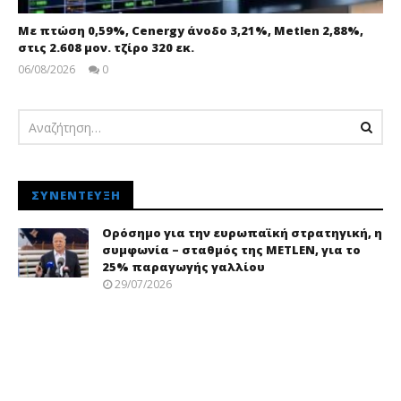
Με πτώση 0,59%, Cenergy άνοδο 3,21%, Metlen 2,88%,
στις 2.608 μον. τζίρο 320 εκ.
06/08/2026
0
pressroom
ΣΥΝΈΝΤΕΥΞΗ
Ορόσημο για την ευρωπαϊκή στρατηγική, η
συμφωνία – σταθμός της METLEN, για το
25% παραγωγής γαλλίου
29/07/2026