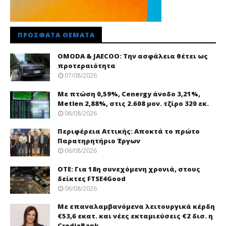
ΠΡΌΣΦΑΤΑ ΘΈΜΑΤΑ
OMODA & JAECOO: Την ασφάλεια θέτει ως
προτεραιότητα
07/08/2026
Με πτώση 0,59%, Cenergy άνοδο 3,21%,
Metlen 2,88%, στις 2.608 μον. τζίρο 320 εκ.
06/08/2026
Περιφέρεια Αττικής: Αποκτά το πρώτο
Παρατηρητήριο Έργων
06/08/2026
ΟΤΕ: Για 18η συνεχόμενη χρονιά, στους
δείκτες FTSE4Good
06/08/2026
Με επαναλαμβανόμενα λειτουργικά κέρδη
€53,6 εκατ. και νέες εκταμιεύσεις €2 δισ. η
CrediaBank