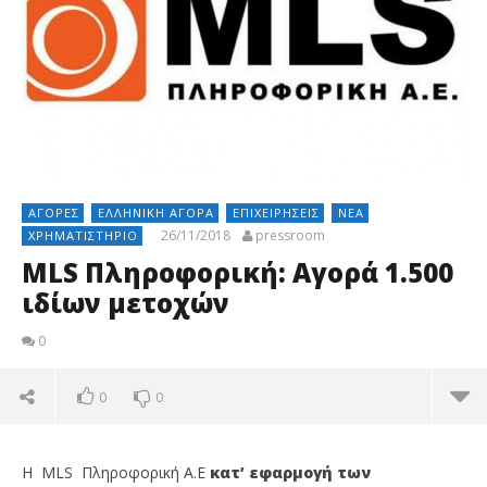
ΑΓΟΡΈΣ
ΕΛΛΗΝΙΚΉ ΑΓΟΡΆ
ΕΠΙΧΕΙΡΉΣΕΙΣ
ΝΈΑ
26/11/2018
pressroom
ΧΡΗΜΑΤΙΣΤΉΡΙΟ
MLS Πληροφορική: Αγορά 1.500
ιδίων μετοχών
0
0
0
Η MLS Πληροφορική Α.Ε
κατ’ εφαρμογή των