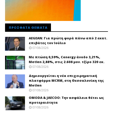
ΠΡΌΣΦΑΤΑ ΘΈΜΑΤΑ
AEGEAN: Για πρώτη φορά πάνω από 2 εκατ.
επιβάτες τον Ιούλιο
07/08/2026
Με πτώση 0,59%, Cenergy άνοδο 3,21%,
Metlen 2,88%, στις 2.608 μον. τζίρο 320 εκ.
07/08/2026
Δημιουργείται η νέα επιχειρηματική
πλατφόρμα MCRM, στη Θεσσαλονίκη της
Metlen
07/08/2026
OMODA & JAECOO: Την ασφάλεια θέτει ως
προτεραιότητα
07/08/2026