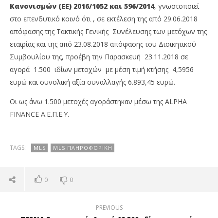
Κανονισμών (ΕΕ) 2016/1052 και 596/2014
, γνωστοποιεί
στο επενδυτικό κοινό ότι , σε εκτέλεση της από 29.06.2018
απόφασης της Τακτικής Γενικής Συνέλευσης των μετόχων της
εταιρίας και της από 23.08.2018 απόφασης του Διοικητικού
Συμβουλίου της, προέβη την Παρασκευή 23.11.2018 σε
αγορά 1.500 ιδίων μετοχών με μέση τιμή κτήσης 4,5956
ευρώ και συνολική αξία συναλλαγής 6.893,45 ευρώ.
Οι ως άνω 1.500 μετοχές αγοράστηκαν μέσω της ΑLPHA
NOW VIEWING
FINANCE Α.Ε.Π.Ε.Υ.
MLS Πληροφορική: Αγορά 1.500 ιδίων μετοχών
AE
επ
26/11/2018
pressroom
26/
TAGS:
MLS
MLS ΠΛΗΡΟΦΟΡΙΚΉ
p
0
0
PREVIOUS