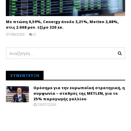
Με πτώση 0,59%, Cenergy άνοδο 3,21%, Metlen 2,88%,
στις 2.608 μον. τζίρο 320 εκ.
07/08/2026
0
pressroom
ΣΥΝΈΝΤΕΥΞΗ
Ορόσημο για την ευρωπαϊκή στρατηγική, η
συμφωνία – σταθμός της METLEN, για το
25% παραγωγής γαλλίου
29/07/2026