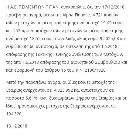
H A.E. ΤΣΙΜΕΝΤΩΝ ΤΙΤΑΝ, ανακοινώνει ότι την 17/12/2018
προέβη σε αγορά, μέσω της Alpha Finance, 4.721 κοινών
ιδίων μετοχών με μέση τιμή κτήσης ανά μετοχή 19,49 ευρώ
και 452 προνομιούχων ιδίων μετοχών με μέση τιμή κτήσης
ανά μετοχή 18,55 ευρώ, συνολικής αξίας ευρώ 92.025,08 και
ευρώ 8.384,60 αντίστοιχα, σε εκτέλεση της από 1.6.2018
απόφασης της Τακτικής Γενικής Συνέλευσης των Μετόχων,
της από 1.6.2018 απόφασης του Διοικητικού Συμβουλίου και
NOW VIEWING
κατ’ εφαρμογή του άρθρου 16 του Κ.Ν. 2190/1920.
Τιτάν: Γνωστοποίηση απόφασης για την αγορά
OM
Μετά την παραπάνω αγορά, οι ίδιες κοινές μετοχές της
ιδίων μετοχών
πρ
Εταιρίας ανέρχονται σε 4.323.992 και αντιστοιχούν σε
18/12/2018
18/
pressroom
p
ποσοστό 5,61% των δικαιωμάτων ψήφου της Εταιρίας και οι
ίδιες προνομιούχες μετοχές της Εταιρίας ανέρχονται σε
194.320.
18.12.2018