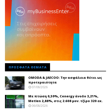
ΠΡΌΣΦΑΤΑ ΘΈΜΑΤΑ
OMODA & JAECOO: Την ασφάλεια θέτει ως
προτεραιότητα
07/08/2026
Με πτώση 0,59%, Cenergy άνοδο 3,21%,
Metlen 2,88%, στις 2.608 μον. τζίρο 320 εκ.
06/08/2026