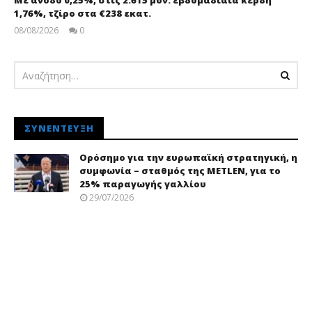
Με άνοδο 0,25%, στις 2.615 μον. εβδομαδιαία κέρδη
1,76%, τζίρο στα €238 εκατ.
08/08/2026
0
pressroom
ΣΥΝΈΝΤΕΥΞΗ
Ορόσημο για την ευρωπαϊκή στρατηγική, η
συμφωνία – σταθμός της METLEN, για το
25% παραγωγής γαλλίου
29/07/2026