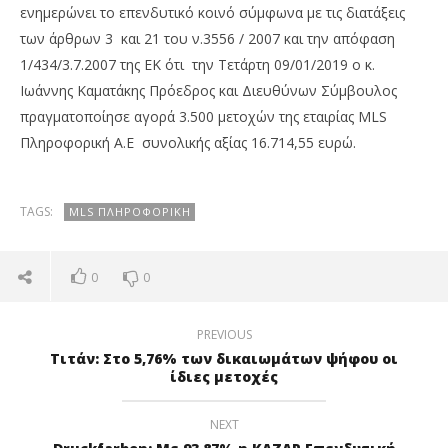
ενημερώνει το επενδυτικό κοινό σύμφωνα με τις διατάξεις
των άρθρων 3 και 21 του ν.3556 / 2007 και την απόφαση
1/434/3.7.2007 της ΕΚ ότι την Τετάρτη 09/01/2019 ο κ.
Ιωάννης Καματάκης Πρόεδρος και Διευθύνων Σύμβουλος
πραγματοποίησε αγορά 3.500 μετοχών της εταιρίας MLS
Πληροφορική Α.Ε συνολικής αξίας 16.714,55 ευρώ.
TAGS:
MLS ΠΛΗΡΟΦΟΡΙΚΉ
NOW VIEWING
MLS: Αγορά μετοχών από Ι. Καματάκη
Με
0
0
κέ
10/01/2019
pressroom
10/
p
PREVIOUS
Τιτάν: Στο 5,76% των δικαιωμάτων ψήφου οι
ίδιες μετοχές
NEXT