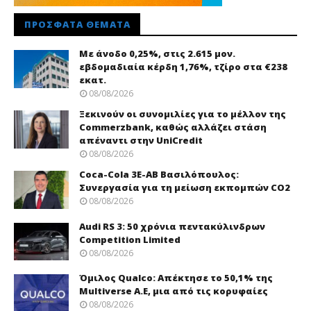
ΠΡΌΣΦΑΤΑ ΘΈΜΑΤΑ
Με άνοδο 0,25%, στις 2.615 μον.
εβδομαδιαία κέρδη 1,76%, τζίρο στα €238
εκατ.
08/08/2026
Ξεκινούν οι συνομιλίες για το μέλλον της
Commerzbank, καθώς αλλάζει στάση
απέναντι στην UniCredit
08/08/2026
Coca-Cola 3Ε-ΑΒ Βασιλόπουλος:
Συνεργασία για τη μείωση εκπομπών CO2
08/08/2026
Audi RS 3: 50 χρόνια πεντακύλινδρων
Competition Limited
08/08/2026
Όμιλος Qualco: Απέκτησε το 50,1% της
Multiverse A.E, μια από τις κορυφαίες
08/08/2026