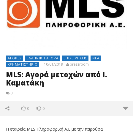
ΑΓΟΡΈΣ
ΕΛΛΗΝΙΚΉ ΑΓΟΡΆ
ΕΠΙΧΕΙΡΉΣΕΙΣ
ΝΈΑ
10/01/2019
pressroom
ΧΡΗΜΑΤΙΣΤΉΡΙΟ
MLS: Αγορά μετοχών από Ι.
Καματάκη
0
0
0
Η εταιρεία MLS Πληροφορική Α.Ε με την παρούσα