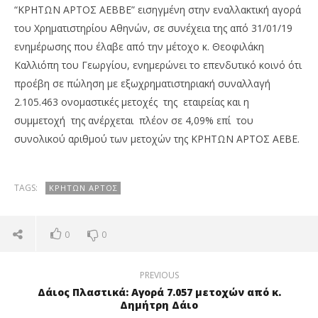
“ΚΡΗΤΩΝ ΑΡΤΟΣ ΑΕΒΒΕ” εισηγμένη στην εναλλακτική αγορά
του Χρηματιστηρίου Αθηνών, σε συνέχεια της από 31/01/19
ενημέρωσης που έλαβε από την μέτοχο κ. Θεοφιλάκη
Καλλιόπη του Γεωργίου, ενημερώνει το επενδυτικό κοινό ότι
προέβη σε πώληση με εξωχρηματιστηριακή συναλλαγή
2.105.463 ονομαστικές μετοχές της εταιρείας και η
συμμετοχή της ανέρχεται πλέον σε 4,09% επί του
συνολικού αριθμού των μετοχών της ΚΡΗΤΩΝ ΑΡΤΟΣ ΑΕΒΕ.
NOW VIEWING
Κρητών Άρτος: Πώληση 2.105.463 μετοχών με
Πέ
TAGS:
ΚΡΗΤΏΝ ΆΡΤΟΣ
εξωχρηματιστηριακή συναλλαγή από κ.
μο
Θεοφιλάκη Καλλιόπη
απ
01/02/2019
01/
0
0
pressroom
p
PREVIOUS
Δάιος Πλαστικά: Αγορά 7.057 μετοχών από κ.
Δημήτρη Δάιο