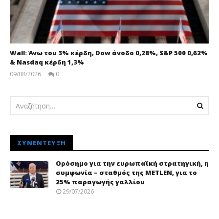
Wall: Άνω του 3% κέρδη, Dow άνοδο 0,28%, S&P 500 0,62%
& Nasdaq κέρδη 1,3%
09/08/2026
0
pressroom
ΣΥΝΈΝΤΕΥΞΗ
Ορόσημο για την ευρωπαϊκή στρατηγική, η
συμφωνία – σταθμός της METLEN, για το
25% παραγωγής γαλλίου
29/07/2026