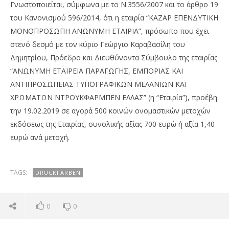
Γνωστοποιείται, σύμφωνα με το Ν.3556/2007 και το άρθρο 19
του Κανονισμού 596/2014, ότι η εταιρία “ΚΑΖΑΡ ΕΠΕΝΔΥΤΙΚΗ
ΜΟΝΟΠΡΟΣΩΠΗ ΑΝΩΝΥΜΗ ΕΤΑΙΡΙΑ”, πρόσωπο που έχει
στενό δεσμό με τον κύριο Γεώργιο Καραβασίλη του
Δημητρίου, Πρόεδρο και Διευθύνοντα Σύμβουλο της εταιρίας
“ΑΝΩΝΥΜΗ ΕΤΑΙΡΕΙΑ ΠΑΡΑΓΩΓΗΣ, ΕΜΠΟΡΙΑΣ ΚΑΙ
ΑΝΤΙΠΡΟΣΩΠΕΙΑΣ ΤΥΠΟΓΡΑΦΙΚΩΝ ΜΕΛΑΝΙΩΝ ΚΑΙ
ΧΡΩΜΑΤΩΝ ΝΤΡΟΥΚΦΑΡΜΠΕΝ ΕΛΛΑΣ” (η “Εταιρία”), προέβη
NOW VIEWING
την 19.02.2019 σε αγορά 500 κοινών ονομαστικών μετοχών
εκδόσεως της Εταιρίας, συνολικής αξίας 700 ευρώ ή αξία 1,40
Druckfarben: Αγορά 500 μετοχών από ΚΑΖΑΡ
Wa
ευρώ ανά μετοχή.
Επενδυτική
0,
20/02/2019
20/
pressroom
p
TAGS:
DRUCKFARBEN
0
0