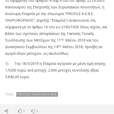
Σε εφαρμογή του άρθρου 4 παρ.4 του υπ’ αριθμ. 2273/2003
Κανονισμού της Επιτροπής των Ευρωπαϊκών Κοινοτήτων, η
Ανώνυμη Εταιρεία με την επωνυμία “PROFILE Α.Ε.Β.Ε.
ΠΛΗΡΟΦΟΡΙΚΗΣ”, (εφεξής “Εταιρεία”) ανακοινώνει ότι,
σύμφωνα με το άρθρο 16 του κ.ν.2190/1920 όπως ισχύει, και
βάσει των σχετικών αποφάσεων της Τακτικής Γενικής
ης
Συνέλευσης των Μετόχων της 11
Μαΐου 2018 και του
ης
Διοικητικού Συμβουλίου της 14
Μαΐου 2018, προέβη σε
αγορά ιδίων μετοχών, ως ακολούθως:
NOW VIEWING
1) Την 18/3/2019 η Εταιρεία αγόρασε με μέση τιμή κτήσης
Profile: Αγορά 2.000 ιδίων μετοχών
OM
1,9200 ευρώ ανά μετοχή, 2.000 μετοχές συνολικής αξίας
πρ
19/03/2019
3.840,00 ευρώ.
pressroom
19/
p
TAGS:
PROFILE ΠΛΗΡΟΦΟΡΙΚΉΣ
0
0