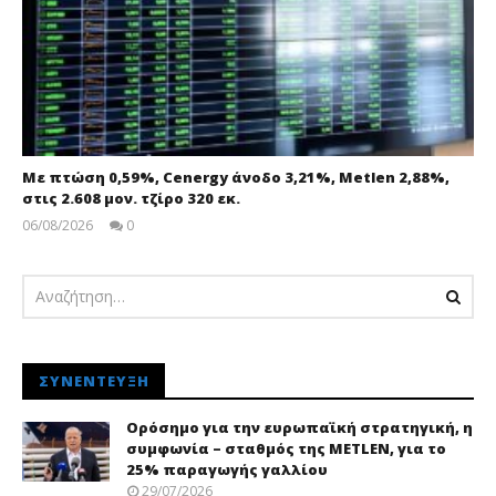
Με πτώση 0,59%, Cenergy άνοδο 3,21%, Metlen 2,88%,
στις 2.608 μον. τζίρο 320 εκ.
06/08/2026
0
pressroom
ΣΥΝΈΝΤΕΥΞΗ
Ορόσημο για την ευρωπαϊκή στρατηγική, η
συμφωνία – σταθμός της METLEN, για το
25% παραγωγής γαλλίου
29/07/2026