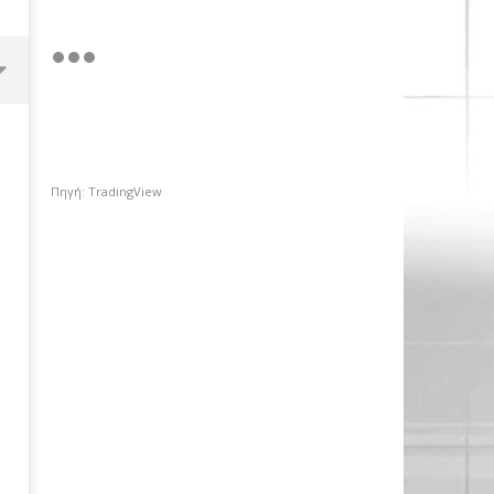
Πηγή: TradingView
Χρηματιστήριο Αθηνών: Πέμπτο
σερί κλείσιμο πάνω από τις
2.600 μονάδες με στηρίγματα
από τις τράπεζες
08/04/2019
pressroom