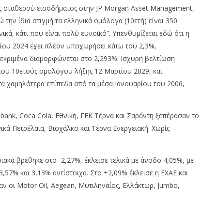
ράς σταθερού εισοδήματος στην JP Morgan Asset Management,
ώ την ίδια στιγμή τα ελληνικά ομόλογα (10ετή) είναι 350
κά, κάτι που είναι πολύ ευνοϊκό”. Υπενθυμίζεται εδώ ότι η
ίου 2024 έχει πλέον υποχωρήσει κάτω του 2,3%,
κεκριμένα διαμορφώνεται στο 2,293%. Ισχυρή βελτίωση
έου 10ετούς ομολόγου λήξης 12 Μαρτίου 2029, και
τα χαμηλότερα επίπεδα από τα μέσα Ιανουαρίου του 2006,
robank, Coca Cola, Εθνική, ΓΕΚ Τέρνα και Σαράντη ξεπέρασαν το
νικά Πετρέλαια, Βιοχάλκο και Τέρνα Ενεργειακή. Χωρίς
ιακά βρέθηκε στο -2,27%, έκλεισε τελικά με άνοδο 4,05%, με
,57% και 3,13% αντίστοιχα. Στο +2,09% έκλεισε η ΕΧΑΕ και
ν οι Motor Oil, Aegean, Μυτιληναίος, Ελλάκτωρ, Jumbo,