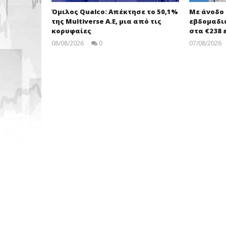
Όμιλος Qualco: Απέκτησε το 50,1%
Με άνοδο 0
της Multiverse A.E, μια από τις
εβδομαδια
κορυφαίες
στα €238 
08/08/2026
0
07/08/2026
pressroom