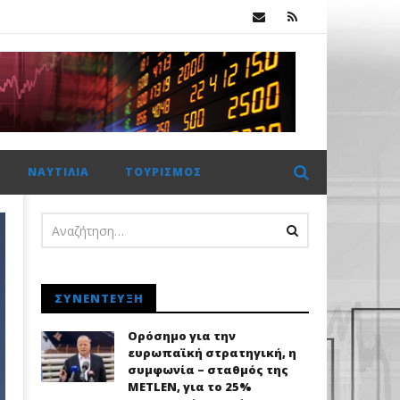
Χρηματιστήριο Αθηνών: Πέμπτο σερί κλείσιμο πάνω από τις 2.600 μονάδες με στηρίγματα από τις τράπεζες
ΝΑΥΤΙΛΊΑ
ΤΟΥΡΙΣΜΌΣ
ΣΥΝΈΝΤΕΥΞΗ
Ορόσημο για την
ευρωπαϊκή στρατηγική, η
συμφωνία – σταθμός της
METLEN, για το 25%