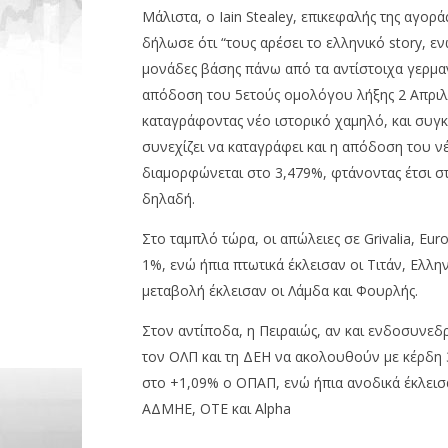
Μάλιστα, ο Iain Stealey, επικεφαλής της αγο
δήλωσε ότι “τους αρέσει το ελληνικό story, εν
μονάδες βάσης πάνω από τα αντίστοιχα γερμανι
απόδοση του 5ετούς ομολόγου λήξης 2 Απριλ
καταγράφοντας νέο ιστορικό χαμηλό, και συγ
συνεχίζει να καταγράφει και η απόδοση του ν
διαμορφώνεται στο 3,479%, φτάνοντας έτσι σ
δηλαδή.
Στο ταμπλό τώρα, οι απώλειες σε Grivalia, Eu
1%, ενώ ήπια πτωτικά έκλεισαν οι Τιτάν, Ελλη
μεταβολή έκλεισαν οι Λάμδα και Φουρλής.
Στον αντίποδα, η Πειραιώς, αν και ενδοσυνεδρ
τον ΟΛΠ και τη ΔΕΗ να ακολουθούν με κέρδη 3
στο +1,09% ο ΟΠΑΠ, ενώ ήπια ανοδικά έκλεισα
ΑΔΜΗΕ, ΟΤΕ και Alpha