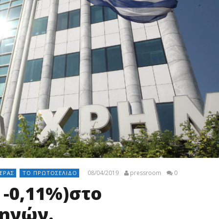
08/04/2019
pressroom
0
ΈΡΑΣ
ΤΟ ΠΡΩΤΟΣΈΛΙΔΟ
 -0,11%)στο
θηνών.