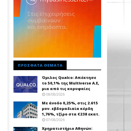
ΠΡΌΣΦΑΤΑ ΘΈΜΑΤΑ
Όμιλος Qualco: Απέκτησε
το 50,1% της Multiverse A.E,
μια από τις κορυφαίες
08/08/2026
Με άνοδο 0,25%, στις 2.615
μον. εβδομαδιαία κέρδη
1,76%, τζίρο στα €238 εκατ.
07/08/2026
Χρηματιστήριο Αθηνών: