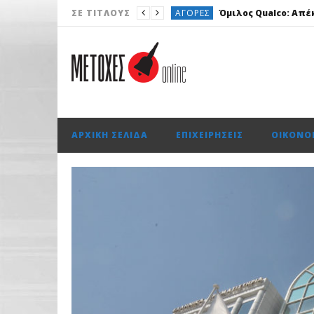
ΑΓΟΡΈΣ
Όμιλος Qualco: Απέκ
ΣΕ ΤΊΤΛΟΥΣ
ΝΈΑ
Με άνοδο 0,25%, στις 2.
ΧΡΗΜΑΤΙΣΤΉΡΙΟ
ΟΙΚΟΝΟΜΊΑ
Trade Εstates: Έ
ΟΙΚΟΝΟΜΊΑ
AEGEAN: Για πρ
ΑΡΧΙΚΉ ΣΕΛΊΔΑ
ΕΠΙΧΕΙΡΉΣΕΙΣ
ΟΙΚΟΝΟ
ΑΓΟΡΈΣ
Όμιλος Qualco: Απέκ