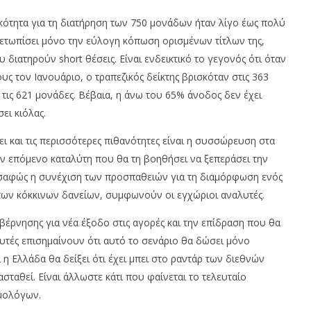
κότητα για τη διατήρηση των 750 μονάδων ήταν λίγο έως πολύ
μετωπίσει μόνο την εύλογη κόπωση ορισμένων τίτλων της,
υ διατηρούν short θέσεις. Είναι ενδεικτικό το γεγονός ότι όταν
τους τον Ιανουάριο, ο τραπεζικός δείκτης βρισκόταν στις 363
 τις 621 μονάδες. Βέβαια, η άνω του 65% άνοδος δεν έχει
σει κιόλας.
 και τις περισσότερες πιθανότητες είναι η συσσώρευση στα
ον επόμενο καταλύτη που θα τη βοηθήσει να ξεπεράσει την
αι σαφώς η συνέχιση των προσπαθειών για τη διαμόρφωση ενός
των κόκκινων δανείων, συμφωνούν οι εγχώριοι αναλυτές.
βέρνησης για νέα έξοδο στις αγορές και την επίδραση που θα
υτές επισημαίνουν ότι αυτό το σενάριο θα δώσει μόνο
η Ελλάδα θα δείξει ότι έχει μπει στο ραντάρ των διεθνών
σταθεί. Είναι άλλωστε κάτι που φαίνεται το τελευταίο
ομολόγων.