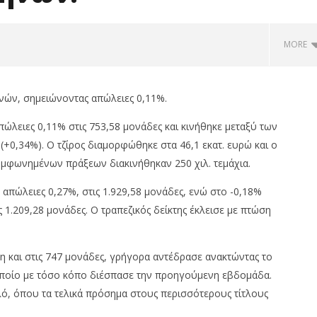
MORE
ηνών, σημειώνοντας απώλειες 0,11%.
απώλειες 0,11% στις 753,58 μονάδες και κινήθηκε μεταξύ των
(+0,34%). Ο τζίρος διαμορφώθηκε στα 46,1 εκατ. ευρώ και ο
υμφωνημένων πράξεων διακινήθηκαν 250 χιλ. τεμάχια.
 απώλειες 0,27%, στις 1.929,58 μονάδες, ενώ στο -0,18%
 1.209,28 μονάδες. Ο τραπεζικός δείκτης έκλεισε με πτώση
ualco: Απέκτησε το
Με άνοδο 0,25%, στις 2.615 μον.
 Multiverse A.E, μια από
εβδομαδιαία κέρδη 1,76%, τζίρο
φαίες
στα €238 εκατ.
 και στις 747 μονάδες, γρήγορα αντέδρασε ανακτώντας το
08/04/2019
οποίο με τόσο κόπο διέσπασε την προηγούμενη εβδομάδα.
om
pressroom
λό, όπου τα τελικά πρόσημα στους περισσότερους τίτλους