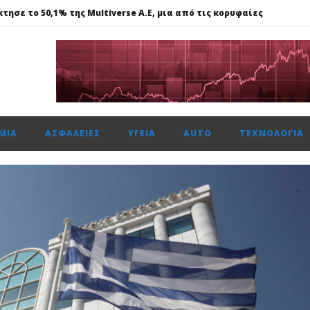
τησε το 50,1% της Multiverse A.E, μια από τις κορυφαίες
615 μον. εβδομαδιαία κέρδη 1,76%, τζίρο στα €238 εκατ.
ναντι €49,35 εκατ., το 50% του Sofia South Ring Mall
ώτη φορά πάνω από 2 εκατ. επιβάτες τον Ιούλιο
ΜΊΑ
ΑΣΦΆΛΕΙΕΣ
ΥΓΕΊΑ
AUTO
ΤΕΧΝΟΛΟΓΊΑ
τησε το 50,1% της Multiverse A.E, μια από τις κορυφαίες