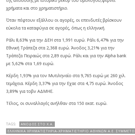
της απόδοσης με ιστορικό ρεκόρ του ομολόγου,φέρνει
χρήματα και στο χρηματιστήριο.
Όταν πέφτουν εξάλλου οι αγορές, οι επενδυτές βρίσκουν
εύκολα τα καταφύγια σε αγορές, όπως η ελληνική.
Ράλι 8,63% για την ΔΕΗ στα 1,991 ευρώ. Ράλι 6,47% για την
Εθνική Τράπεζα στα 2,368 ευρώ. Άνοδος 3,21% για την
Τράπεζα Πειραιώς στα 2,89 ευρώ. Ράλι και για την Alpha bank
με 5,62% στα 1,69 ευρώ.
Κέρδη 1,93% για τον Μυτιληναίο στα 9,765 ευρώ με 260 χιλ.
τεμάχεια. Κέρδη 3,37% για την Εχαε στα 4,75 ευρώ. Άνοδος
3,89% για τοβν ΑΔΜΗΕ.
Τέλος, οι συναλλαγές ανήλθαν στα 150 εκατ. ευρώ.
TAGS:
ΆΝΟΔΟΣ ΣΤΟ Χ.Α.
ΕΛΛΗΝΙΚΆ ΧΡΗΜΑΤΙΣΤΉΡΙΑ-ΧΡΗΜΑΤΙΣΤΉΡΙΟ ΑΘΗΝΏΝ Α.Ε. ΣΥΜΜΕΤ