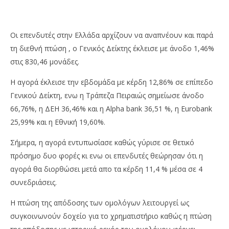
Οι επενδυτές στην Ελλάδα αρχίζουν να αναπνέουν και παρά
τη διεθνή πτώση , ο Γενικός Δείκτης έκλεισε με άνοδο 1,46%
στις 830,46 μονάδες.
Η αγορά έκλεισε την εβδομάδα με κέρδη 12,86% σε επίπεδο
Γενικού Δείκτη, ενω η Τράπεζα Πειραιώς σημείωσε άνοδο
66,76%, η ΔΕΗ 36,46% και η Alpha bank 36,51 %, η Eurobank
25,99% και η Εθνική 19,60%.
NOW VIEWING
Σήμερα, η αγορά εντυπωσίασε καθώς γύρισε σε θετικό
Θετικά έκλεισε και σήμερα το Χρηματιστήριο
Li
πρόσημο δυο φορές κι ενω οι επενδυτές θεώρησαν ότι η
Αθηνών (+1,46%).
Lo
αγορά θα διορθώσει μετά απο τα κέρδη 11,4 % μέσα σε 4
31/05/2019
31/
συνεδριάσεις.
pressroom
p
Η πτώση της απόδοσης των ομολόγων λειτουργεί ως
συγκοινωνούν δοχείο για το χρηματιστήριο καθώς η πτώση