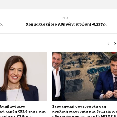
NEXT
).
Χρηματιστήριο Αθηνών: πτώση(-0,23%).
λαμβανόμενα
Στρατηγική συνεργασία στη
κά κέρδη €53,6 εκατ. και
κυκλική οικονομία και διαχείρισ
μιεύσεις €2 δισ. η
υδατικών πόρων, μεταξύ AKTOR &