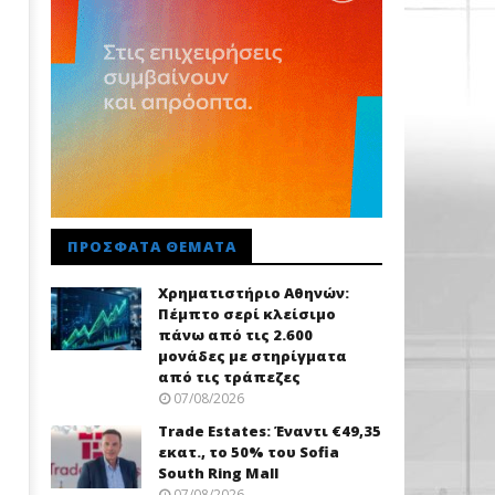
ΠΡΌΣΦΑΤΑ ΘΈΜΑΤΑ
Χρηματιστήριο Αθηνών:
Πέμπτο σερί κλείσιμο
πάνω από τις 2.600
μονάδες με στηρίγματα
από τις τράπεζες
07/08/2026
Trade Εstates: Έναντι €49,35
εκατ., το 50% του Sofia
South Ring Mall
07/08/2026