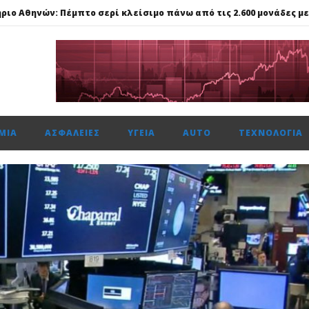
ναντι €49,35 εκατ., το 50% του Sofia South Ring Mall
ώτη φορά πάνω από 2 εκατ. επιβάτες τον Ιούλιο
59%, Cenergy άνοδο 3,21%, Metlen 2,88%, στις 2.608 μον. τζίρο 320 ε
ίται η νέα επιχειρηματική πλατφόρμα MCRM, στη Θεσσαλονίκη τ
ΜΊΑ
ΑΣΦΆΛΕΙΕΣ
ΥΓΕΊΑ
AUTO
ΤΕΧΝΟΛΟΓΊΑ