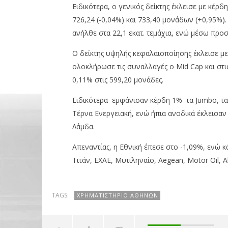
Ειδικότερα, ο γενικός δείκτης έκλεισε με κέρ
726,24 (-0,04%) και 733,40 μονάδων (+0,95%).
ανήλθε στα 22,1 εκατ. τεμάχια, ενώ μέσω προ
Ο δείκτης υψηλής κεφαλαιοποίησης έκλεισε με
ολοκλήρωσε τις συναλλαγές ο Mid Cap και στις
NOW VIEWING
0,11% στις 599,20 μονάδες.
Χρηματιστήριο Αθηνών:
Χρηματισ
Ειδικότερα εμφάνισαν κέρδη 1% τα Jumbo, τα 
άνοδος(+0,39%).
σερί κλε
Τέρνα Ενεργειακή, ενώ ήπια ανοδικά έκλεισαν 
2.600 μο
17/05/2019
Λάμδα.
από τις 
pressroom
17/05/2019
Απεναντίας, η Εθνική έπεσε στο -1,09%, ενώ 
pressro
Τιτάν, ΕΧΑΕ, Μυτιληναίο, Aegean, Motor Oil, A
TAGS:
ΧΡΗΜΑΤΙΣΤΉΡΙΟ ΑΘΗΝΏΝ