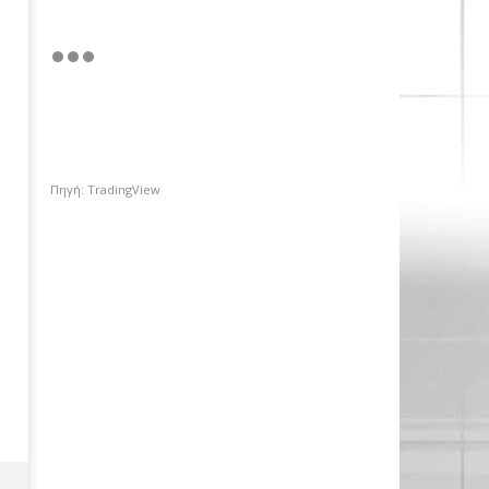
Πηγή: TradingView
AEGEAN: Για πρώτη φορά πάνω
από 2 εκατ. επιβάτες τον Ιούλιο
17/05/2019
pressroom