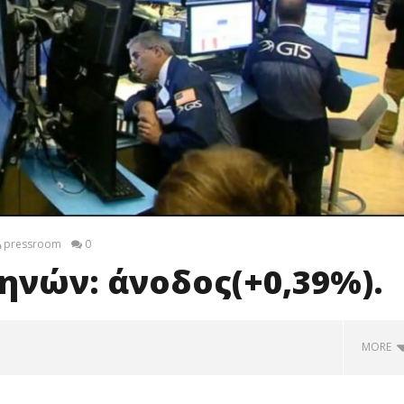
pressroom
0
ηνών: άνοδος(+0,39%).
MORE