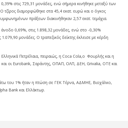
δη 0,39% στις 729,31 μονάδες, ενώ σήμερα κινήθηκε μεταξύ των
 Ο τζίρος διαμορφώθηκε στα 45,4 εκατ. ευρώ και ο όγκος
συμφωνημένων πράξεων διακινήθηκαν 2,57 εκατ. τεμάχια.
 άνοδο 0,69%, στις 1.898,32 μονάδες, ενώ στο -0,30%
 1.079,90 μονάδες. Ο τραπεζικός δείκτης έκλεισε με κέρδη
τήριο Αθηνών: Πέμπτο
Trade Εstates: Έναντι €49,35
Ελληνικά Πετρέλαια, πειραιώς, η Coca Cola,ο Φουρλής και η
ίσιμο πάνω από τις
εκατ., το 50% του Sofia South
και οι Eurobank, Σαράντης, ΟΠΑΠ, ΟΛΠ, ΔΕΗ, Grivalia, ΟΤΕ και
νάδες με στηρίγματα
Ring Mall
τράπεζες
17/05/2019
pressroom
κάτω του 1% ήταν η πτώση σε ΓΕΚ Τέρνα, ΑΔΜΗΕ, Βιοχάλκο,
om
lpha Bank και Ελλάκτωρ.