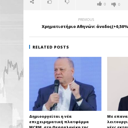
0
0
PREVIOUS
Χρηματιστήριο Αθηνών: άνοδος(+0,50%
RELATED POSTS
Δημιουργείται η νέα
Με επανα
επιχειρηματική πλατφόρμα
λειτουργι
MCRM, στη Θεσσαλονίκη της
νέες εκτα