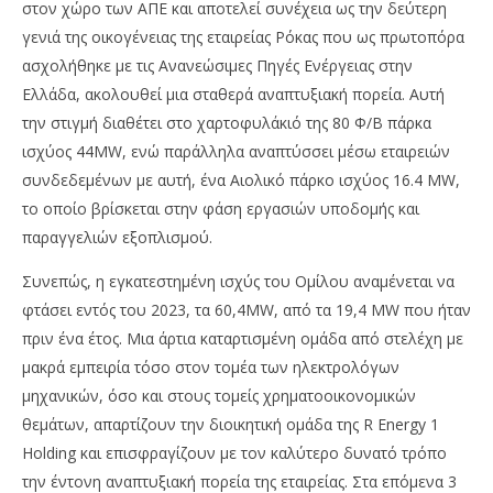
στον χώρο των ΑΠΕ και αποτελεί συνέχεια ως την δεύτερη
γενιά της οικογένειας της εταιρείας Ρόκας που ως πρωτοπόρα
ασχολήθηκε με τις Ανανεώσιμες Πηγές Ενέργειας στην
Ελλάδα, ακολουθεί μια σταθερά αναπτυξιακή πορεία. Αυτή
την στιγμή διαθέτει στο χαρτοφυλάκιό της 80 Φ/Β πάρκα
ισχύος 44MW, ενώ παράλληλα αναπτύσσει μέσω εταιρειών
συνδεδεμένων με αυτή, ένα Αιολικό πάρκο ισχύος 16.4 MW,
το οποίο βρίσκεται στην φάση εργασιών υποδομής και
παραγγελιών εξοπλισμού.
Συνεπώς, η εγκατεστημένη ισχύς του Ομίλου αναμένεται να
φτάσει εντός του 2023, τα 60,4MW, από τα 19,4 MW που ήταν
πριν ένα έτος. Μια άρτια καταρτισμένη ομάδα από στελέχη με
μακρά εμπειρία τόσο στον τομέα των ηλεκτρολόγων
μηχανικών, όσο και στους τομείς χρηματοοικονομικών
θεμάτων, απαρτίζουν την διοικητική ομάδα της R Energy 1
Holding και επισφραγίζουν με τον καλύτερο δυνατό τρόπο
την έντονη αναπτυξιακή πορεία της εταιρείας. Στα επόμενα 3