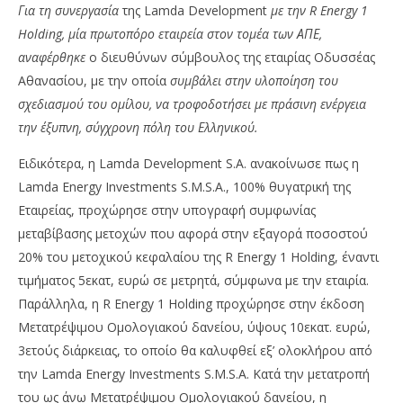
Για τη συνεργασία
της Lamda Development
με την R Energy 1
Holding, μία πρωτοπόρο εταιρεία στον τομέα των ΑΠΕ,
αναφέρθηκε
ο διευθύνων σύμβουλος της εταιρίας Οδυσσέας
Αθανασίου, με την οποία
συμβάλει στην υλοποίηση του
σχεδιασμού του ομίλου, να τροφοδοτήσει με πράσινη ενέργεια
την έξυπνη, σύγχρονη πόλη του Ελληνικού.
Ειδικότερα, η Lamda Development S.A. ανακοίνωσε πως η
Lamda Energy Investments S.M.S.A., 100% θυγατρική της
Εταιρείας, προχώρησε στην υπογραφή συμφωνίας
NOW VIEWING
μεταβίβασης μετοχών που αφορά στην εξαγορά ποσοστού
Lamda: Προχώρησε στην εξαγορά ποσοστού 20%
Wa
20% του μετοχικού κεφαλαίου της R Energy 1 Holding, έναντι
της R Energy 1 Holding
0,
τιμήματος 5εκατ, ευρώ σε μετρητά, σύμφωνα με την εταιρία.
31/10/2022
31/
Παράλληλα, η R Energy 1 Holding προχώρησε στην έκδοση
pressroom
p
Μετατρέψιμου Ομολογιακού δανείου, ύψους 10εκατ. ευρώ,
3ετούς διάρκειας, το οποίο θα καλυφθεί εξ’ ολοκλήρου από
την Lamda Energy Investments S.M.S.A. Κατά την μετατροπή
του ως άνω Μετατρέψιμου Ομολογιακού δανείου, η