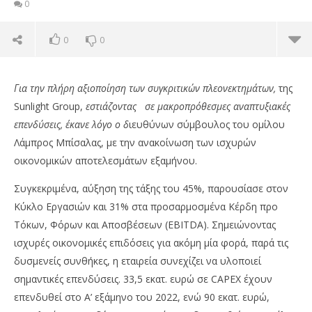
0
0
0
Για την πλήρη αξιοποίηση των συγκριτικών πλεονεκτημάτων,
της
Sunlight Group,
εστιάζοντας σε μακροπρόθεσμες αναπτυξιακές
επενδύσεις, έκανε λόγο ο δ
ιευθύνων σύμβουλος του ομίλου
Λάμπρος Μπίσαλας, με την ανακοίνωση των ισχυρών
οικονομικών αποτελεσμάτων εξαμήνου.
Συγκεκριμένα, αύξηση της τάξης του 45%, παρουσίασε στον
Κύκλο Εργασιών και 31% στα προσαρμοσμένα Κέρδη προ
Τόκων, Φόρων και Αποσβέσεων (EBITDA). Σημειώνοντας
ισχυρές οικονομικές επιδόσεις για ακόμη μία φορά, παρά τις
NOW VIEWING
δυσμενείς συνθήκες, η εταιρεία συνεχίζει να υλοποιεί
Sunlight Group: Αναπτυξιακές επενδύσεις με
QU
σημαντικές επενδύσεις. 33,5 εκατ. ευρώ σε CAPEX έχουν
δυνατό εξάμηνο και νέες αγορές
30/
επενδυθεί στο Α’ εξάμηνο του 2022, ενώ 90 εκατ. ευρώ,
30/10/2022
p