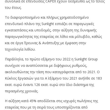
συνολικά σε επενδύσεις CAPEX έχουν δεσμευθεί ως το τέλος
pressroom
του έτους.
Το διαφοροποιημένο και πλήρως χρηματοδοτημένο
επενδυτικό πλάνο της Sunlight εστιάζει σε παραγωγικές
εγκαταστάσεις και υποδομές, στην αύξηση της δυναμικής
παραγωγικότητας της εταιρείας σε λίθιο και μόλυβδο, καθώς
και σε έργα Έρευνας & Ανάπτυξης με έμφαση στην
τεχνολογία λιθίου.
Παράλληλα, το πρώτο εξάμηνο του 2022 η Sunlight Group
συνέχισε να αναπτύσσεται με διψήφιους ρυθμούς,
ακολουθώντας την τάση που καταγράφεται από το 2021. Ο
Κύκλος Εργασιών για το Α΄ εξάμηνο του 2021 ανήλθε σε 183
εκατ. ευρώ έναντι 126 εκατ. ευρώ στο ίδιο διάστημα της
περασμένης χρονιάς.
Η αύξηση κατά 45% αποδίδεται στις ισχυρές πωλήσεις της
εταιρείας που με τη σειρά τους υποστηρίζονται από