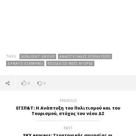
TAGS:
SUNLIGHT GROUP
ΑΝΑΠΤΥΞΙΑΚΈΣ ΕΠΕΝΔΎΣΕΙΣ
ΔΥΝΑΤΌ ΕΞΆΜΗΝΟ
ΕΊΣΟΔΟ ΣΕ ΝΈΕΣ ΑΓΟΡΈΣ
0
0
PREVIOUS
ΕΓΣΠ&Τ: Η Ανάπτυξη του Πολιτισμού και του
Τουρισμού, στόχος του νέου ΔΣ
NEXT
SKY express: Στρατηγικής σημασίας οι