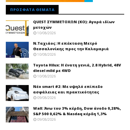
ΠΡΌΣΦΑΤΑ ΘΈΜΑΤΑ
QUEST ΣΥΜΜΕΤΟΧΩΝ (ΚΟ): Αγορά ιδίων
μετοχών
10/08/2026
Ν.Ταχιάος: Η επέκταση Μετρό
Θεσσαλονίκης προς την Καλαμαριά
10/08/2026
Toyota Hilux: Η ένατη γενιά, 2.8 Hybrid, 48V
diesel mild με 4WD
10/08/2026
Νέo smart #2: Με υψηλό επίπεδο
ασφάλειας και πρακτικότητας
09/08/2026
Wall: Άνω του 3% κέρδη, Dow άνοδο 0,28%,
S&P 500 0,62% & Nasdaq κέρδη 1,3%
09/08/2026