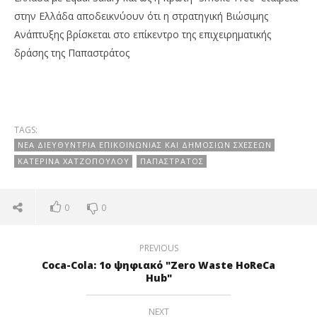
στην Ελλάδα αποδεικνύουν ότι η στρατηγική Βιώσιμης
Ανάπτυξης βρίσκεται στο επίκεντρο της επιχειρηματικής
δράσης της Παπαστράτος
TAGS:
NΈΑ ΔΙΕΥΘΎΝΤΡΙΑ ΕΠΙΚΟΙΝΩΝΊΑΣ ΚΑΙ ΔΗΜΟΣΊΩΝ ΣΧΈΣΕΩΝ
ΚΑΤΕΡΊΝΑ ΧΑΤΖΟΠΟΎΛΟΥ
ΠΑΠΑΣΤΡΆΤΟΣ
0
0
PREVIOUS
Coca-Cola: 1ο ψηφιακό "Zero Waste HoReCa
Hub"
NEXT