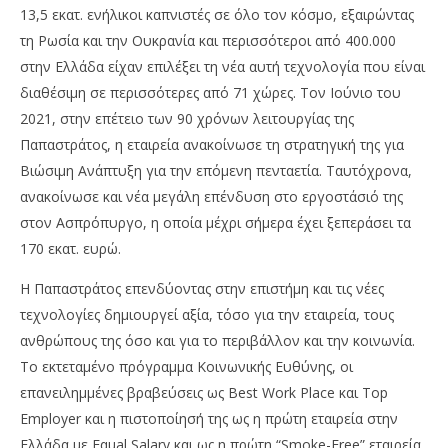
13,5 εκατ. ενήλικοι καπνιστές σε όλο τον κόσμο, εξαιρώντας
τη Ρωσία και την Ουκρανία και περισσότεροι από 400.000
στην Ελλάδα είχαν επιλέξει τη νέα αυτή τεχνολογία που είναι
διαθέσιμη σε περισσότερες από 71 χώρες. Τον Ιούνιο του
2021, στην επέτειο των 90 χρόνων λειτουργίας της
Παπαστράτος, η εταιρεία ανακοίνωσε τη στρατηγική της για
Βιώσιμη Ανάπτυξη για την επόμενη πενταετία. Ταυτόχρονα,
ανακοίνωσε και νέα μεγάλη επένδυση στο εργοστάσιό της
στον Ασπρόπυργο, η οποία μέχρι σήμερα έχει ξεπεράσει τα
170 εκατ. ευρώ.
Η Παπαστράτος επενδύοντας στην επιστήμη και τις νέες
τεχνολογίες δημιουργεί αξία, τόσο για την εταιρεία, τους
ανθρώπους της όσο και για το περιβάλλον και την κοινωνία.
Το εκτεταμένο πρόγραμμα Κοινωνικής Ευθύνης, οι
επανειλημμένες βραβεύσεις ως Best Work Place και Top
Employer και η πιστοποίησή της ως η πρώτη εταιρεία στην
Ελλάδα με Equal Salary και ως η πρώτη “Smoke-Free” εταιρεία