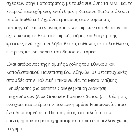
σχέσεων στην Παπαστράτος, με τομέα ευθύνης τα ΜΜΕ και το
εταιρικό περιεχόμενο, εντάχθηκε η Κατερίνα Χατζοπούλου, η
οποία διαθέτει 17 χρόνια εμπειρίας στον τομέα της
στρατηγικής επικοινωνίας και των εταιρικών υποθέσεων και
εξειδίκευση σε θέματα εταιρικής φήμης και διαχείρισης
κρίσεων, ενώ έχει αναλάβει θέσεις ευθύνης σε πολυεθνικές
εταιρείες και σε φορείς του δημοσίου τομέα.
Είναι απόφοιτος της Νομικής Σχολής του Εθνικού και
NOW VIEWING
Καποδιστριακού Πανεπιστημίου Αθηνών, με μεταπτυχιακές
Παπαστράτος: Nέα διευθύντρια επικοινωνίας
ΟΤ
σπουδές στην Πολιτική Επικοινωνία, τα Μέσα Μαζικής
και δημοσίων σχέσεων
FT
Ενημέρωσης (Goldsmiths College) και τη Διοίκηση
21/11/2022
21/
Επιχειρήσεων (Alba Graduate Business School). Η θέση της
pressroom
p
ενισχύει περαιτέρω την δυναμική ομάδα Επικοινωνίας που
έχει δημιουργήσει η Παπαστράτος, στο πλαίσιο του
επιχειρηματικού μετασχηματισμού της για ένα μέλλον χωρίς
τσιγάρο.