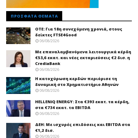
ΠΡΌΣΦΑΤΑ ΘΈΜΑΤΑ
ΟΤΕ: Για 18η συνεχόμενη χρονιά, στους
δείκτες FTSE4Good
06/08/2026
Με επαναλαμβανόμενα λειτουργικά κέρδη
€53,6 εκατ. και νέες εκταμιεύσεις €2 δισ. η
CrediaBank
06/08/2026
Η κατοχύρωση κερδών περιόρισε τη
δυναμική στο Χρηματιστήριο Αθηνών
06/08/2026
HELLENiQ ENERGY: Στα €393 εκατ. τα κέρδη,
στα €734 εκατ. τα EBITDA
06/08/2026
ΔΕΗ: Με ισχυρές επιδόσεις και EBITDA στα
€1,2 δισ.
06/08/2026