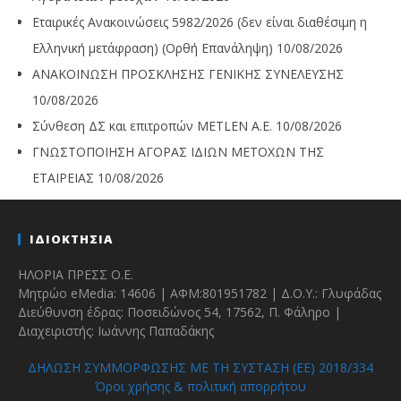
Εταιρικές Ανακοινώσεις 5982/2026 (δεν είναι διαθέσιμη η
Ελληνική μετάφραση) (Ορθή Επανάληψη)
10/08/2026
ΑΝΑΚΟΙΝΩΣΗ ΠΡΟΣΚΛΗΣΗΣ ΓΕΝΙΚΗΣ ΣΥΝΕΛΕΥΣΗΣ
10/08/2026
Σύνθεση ΔΣ και επιτροπών METLEN A.E.
10/08/2026
ΓΝΩΣΤΟΠΟΙΗΣΗ ΑΓΟΡΑΣ ΙΔΙΩΝ ΜΕΤΟΧΩΝ ΤΗΣ
ΕΤΑΙΡΕΙΑΣ
10/08/2026
ΙΔΙΟΚΤΗΣΙΑ
ΗΛΟΡΙΑ ΠΡΕΣΣ Ο.Ε.
Μητρώο eMedia: 14606 | ΑΦΜ:801951782 | Δ.Ο.Υ.: Γλυφάδας
Διεύθυνση έδρας: Ποσειδώνος 54, 17562, Π. Φάληρο |
Διαχειριστής: Ιωάννης Παπαδάκης
ΔΗΛΩΣΗ ΣΥΜΜΟΡΦΩΣΗΣ ΜΕ ΤΗ ΣΥΣΤΑΣΗ (ΕΕ) 2018/334
Όροι χρήσης & πολιτική απορρήτου