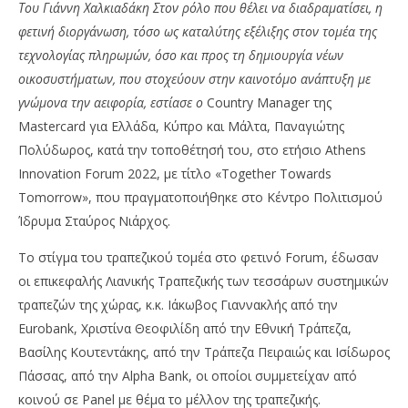
Του Γιάννη Χαλκιαδάκη Στον ρόλο που θέλει να διαδραματίσει, η
φετινή διοργάνωση, τόσο ως καταλύτης εξέλιξης στον τομέα της
τεχνολογίας πληρωμών, όσο και προς τη δημιουργία νέων
οικοσυστήματων, που στοχεύουν στην καινοτόμο ανάπτυξη με
γνώμονα την αειφορία, εστίασε ο
Country Manager της
Mastercard για Ελλάδα, Κύπρο και Μάλτα, Παναγιώτης
Πολύδωρος, κατά την τοποθέτησή του, στο ετήσιο Athens
Innovation Forum 2022, με τίτλο «Together Towards
Tomorrow», που πραγματοποιήθηκε στο Κέντρο Πολιτισμού
NOW VIEWING
Ίδρυμα Σταύρος Νιάρχος.
Mastercard: Καινοτόμος ανάπτυξη με γνώμονα την
Ν.
Το στίγμα του τραπεζικού τομέα στο φετινό Forum, έδωσαν
αειφορία στο Athens Innovation Forum
πρ
οι επικεφαλής Λιανικής Τραπεζικής των τεσσάρων συστημικών
03/11/2022
03/
τραπεζών της χώρας, κ.κ. Ιάκωβος Γιαννακλής από την
pressroom
p
Eurobank, Χριστίνα Θεοφιλίδη από την Εθνική Τράπεζα,
Βασίλης Κουτεντάκης, από την Τράπεζα Πειραιώς και Ισίδωρος
Πάσσας, από την Alpha Bank, οι οποίοι συμμετείχαν από
κοινού σε Panel με θέμα το μέλλον της τραπεζικής.