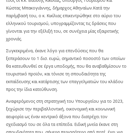
τους οι κ.κ. Βασίλης Κικίλιας, υπουργός Tουρισμού και
Κώστας Μπακογιάννης, δήμαρχος Αθηναίων.Κατά την
παρέμβασή του, ο κ. Κικίλιας επικεντρώθηκε στο αύριο του
ελληνικού τουρισμού, υπογραμμίζοντας τις δράσεις που
γίνονται για την εξέλιξή του, σε συνέχεια μίας εξαιρετικής
χρονιάς.
Συγκεκριμένα, έκανε λόγο για επενδύσεις που θα
ξεπεράσουν το 1 δισ. ευρώ, σημαντικό ποσοστό των οποίων
θα κατευθυνθεί σε έργα υποδομής, που θα αναβαθμίσουν το
τουριστικό προϊόν, και τόνισε τη σπουδαιότητα της
εκπαίδευσης και κατάρτισης των επαγγελματιών του κλάδου
προς την ίδια κατεύθυνση.
Αναφερόμενος στη στρατηγική του Υπουργείου για το 2023,
ξεχώρισε την περιβαλλοντική, οικονομική και κοινωνική
αειφορία ως έναν κεντρικό άξονα που διατρέχει τον
σχεδιασμό του σε όλα τα επίπεδα. Ειδική μνεία έκανε στη
σπουδαιότητα που, σήμερα περισσότερο από ποτέ, έχει για