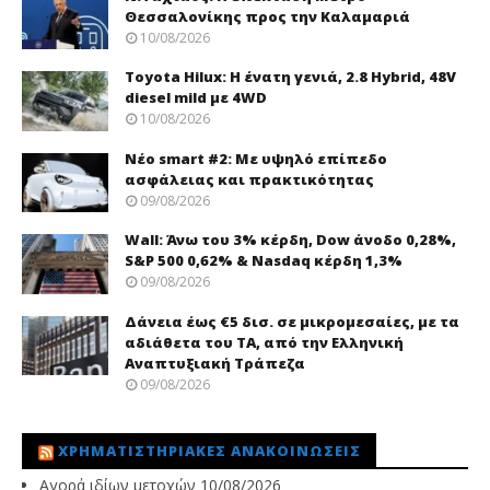
Θεσσαλονίκης προς την Καλαμαριά
10/08/2026
Toyota Hilux: Η ένατη γενιά, 2.8 Hybrid, 48V
diesel mild με 4WD
10/08/2026
Νέo smart #2: Με υψηλό επίπεδο
ασφάλειας και πρακτικότητας
09/08/2026
Wall: Άνω του 3% κέρδη, Dow άνοδο 0,28%,
S&P 500 0,62% & Nasdaq κέρδη 1,3%
09/08/2026
Δάνεια έως €5 δισ. σε μικρομεσαίες, με τα
αδιάθετα του ΤΑ, από την Ελληνική
Αναπτυξιακή Τράπεζα
09/08/2026
ΧΡΗΜΑΤΙΣΤΗΡΙΑΚΈΣ ΑΝΑΚΟΙΝΏΣΕΙΣ
Αγορά ιδίων μετοχών
10/08/2026