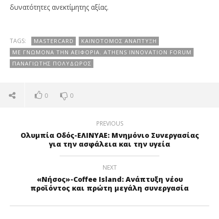
δυνατότητες ανεκτίμητης αξίας.
TAGS:
MASTERCARD
ΚΑΙΝΟΤΌΜΟΣ ΑΝΆΠΤΥΞΗ
ΜΕ ΓΝΏΜΟΝΑ ΤΗΝ ΑΕΙΦΟΡΊΑ. ATHENS INNOVATION FORUM
ΠΑΝΑΓΙΏΤΗΣ ΠΟΛΎΔΩΡΟΣ
0
0
PREVIOUS
Ολυμπία Οδός-ΕΛΙΝΥΑΕ: Μνημόνιο Συνεργασίας
για την ασφάλεια και την υγεία
NEXT
«Νήσος»-Coffee Island: Ανάπτυξη νέου
προϊόντος και πρώτη μεγάλη συνεργασία