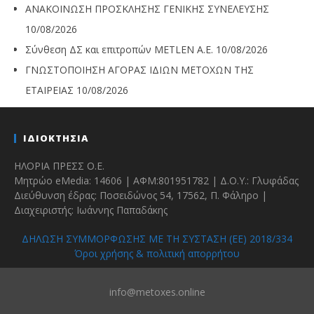
ΑΝΑΚΟΙΝΩΣΗ ΠΡΟΣΚΛΗΣΗΣ ΓΕΝΙΚΗΣ ΣΥΝΕΛΕΥΣΗΣ
10/08/2026
Σύνθεση ΔΣ και επιτροπών METLEN A.E.
10/08/2026
ΓΝΩΣΤΟΠΟΙΗΣΗ ΑΓΟΡΑΣ ΙΔΙΩΝ ΜΕΤΟΧΩΝ ΤΗΣ
ΕΤΑΙΡΕΙΑΣ
10/08/2026
ΙΔΙΟΚΤΗΣΙΑ
ΗΛΟΡΙΑ ΠΡΕΣΣ Ο.Ε.
Μητρώο eMedia: 14606 | ΑΦΜ:801951782 | Δ.Ο.Υ.: Γλυφάδας
Διεύθυνση έδρας: Ποσειδώνος 54, 17562, Π. Φάληρο |
Διαχειριστής: Ιωάννης Παπαδάκης
ΔΗΛΩΣΗ ΣΥΜΜΟΡΦΩΣΗΣ ΜΕ ΤΗ ΣΥΣΤΑΣΗ (ΕΕ) 2018/334
Όροι χρήσης & πολιτική απορρήτου
info@metoxes.online