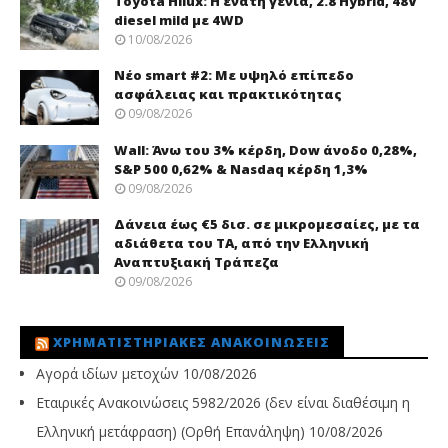
Toyota Hilux: Η ένατη γενιά, 2.8 Hybrid, 48V
diesel mild με 4WD
10/08/2026
Νέo smart #2: Με υψηλό επίπεδο
ασφάλειας και πρακτικότητας
09/08/2026
Wall: Άνω του 3% κέρδη, Dow άνοδο 0,28%,
S&P 500 0,62% & Nasdaq κέρδη 1,3%
09/08/2026
Δάνεια έως €5 δισ. σε μικρομεσαίες, με τα
αδιάθετα του ΤΑ, από την Ελληνική
Αναπτυξιακή Τράπεζα
09/08/2026
ΧΡΗΜΑΤΙΣΤΗΡΙΑΚΈΣ ΑΝΑΚΟΙΝΏΣΕΙΣ
Αγορά ιδίων μετοχών
10/08/2026
Εταιρικές Ανακοινώσεις 5982/2026 (δεν είναι διαθέσιμη η
Ελληνική μετάφραση) (Ορθή Επανάληψη)
10/08/2026