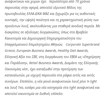
αναψυκτικών και χυμών έχει περισσότερα από 70 χρόνια
παρουσίας στην αγορά, αποτελεί ιδρυτικό Μέλος της
πρωτοβουλίας ΕΛΛΑ-ΔΙΚΑ ΜΑΣ και ξεχωρίζει για τις αυθεντικές
συνταγές, την υψηλή ποιότητα και τη χαρακτηριστική γεύση των
προϊόντων λουξ, ακολουθώντας μια σταθερά ανοδική πορεία.
Με
διακρίσεις σε αξιόλογες διοργανώσεις, όπως στα Βραβεία
Καινοτομία και Δημιουργική Επιχειρηματικότητα του
Επαγγελματικού Επιμελητηρίου Αθηνών, Corporate Superbrand
Greece, European Business Awards, Healthy Diet Awards,
Ελληνική Αξία του ΣΒΕ, στη διοργάνωση του ΕΒΕΑ ως «Επιχείρηση
και Παράδοση»,
Retail
Business
Awards
, Διαμάντι της Ελληνικής
Οικονομίας κλπ., έχει καταξιωθεί στην προτίμηση των
καταναλωτών, με ισχυρή παρουσία στα ράφια εντός και εκτός
συνόρων. Επιπλέον, η νέα γενιά αναψυκτικών λουξ plus ‘n light
και λουξ Tea, εισάγει μια νέα κατηγορία στα light αναψυκτικά και
αποτελεί καινοτομία σε διεθνές επίπεδο.