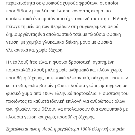
περιεκτικότητα σε φυσικούς χυμούς φρούτων, οι οποίοι
προσδίδουν μεγαλύτερη ένταση κάνοντας ακόμα πιο
απολαυστικό ένα προϊόν που έχει υγιεινή ταυτότητα. Η Λουξ
πέτυχε τη μείωση των θερμίδων στη συγκεκριμένη σειρά
δημιουργώντας ένα απολαυστικό τσάι με πλούσια φυσική
γεύση, με χαμηλό γλυκαιμικό δείκτη, μόνο με φυσικά
γλυκαντικά και χωρίς ζάχαρη.
Η νέα λουξ free είναι η φυσικά δροσιστική, αγαπημένη
πορτοκαλάδα λουξ μπλε χωρίς ανθρακικό και πλέον χωρίς
προσθήκη ζάχαρης, με φυσικά γλυκαντικά, σάκχαρα φρούτων
και στέβια, extra βιταμίνη C και πλούσια γεύση, φτιαγμένη με
φυσικό χυμό από 100% Ελληνικά πορτοκάλια. Η σύσταση του
προϊόντος το καθιστά ιδανική επιλογή για ανθρώπους όλων
των ηλικιών, που θέλουν να απολαύσουν ένα αναψυκτικό με
πλούσια γεύση και χωρίς προσθήκη ζάχαρης.
Σημειώνεται πως η Λουξ, η μεγαλύτερη 100%
ελληνική
εταιρεία