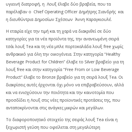
υγιεινή διατροφή, η Λουξ έλαβε δύο βραβεία, που τα
παρέλαβαν ο Chief Operating Officer Δημήτρης Σιανδρής και
η διευθύντρια Δημοσίων Σχέσεων Άννη Καραγκιουλέ.
H εταιρία είχε την τιμή και τη χαρά να διακριθεί σε δύο
κατηγορίες για τα νέα προϊόντα της, την ανανεωμένη σειρά
τσάι λουξ Tea και τη νέα μπλε πορτοκαλάδα λουξ free χωρίς
NOW VIEWING
ανθρακικό για όλη την οικογένεια. Στην κατηγορία “Healthy
Λουξ: Έλαβε δύο βραβεία στη διοργάνωση των
Ν.
Beverage Product for Children” έλαβε το Silver βραβείο για τη
Healthy Food Awards
πρ
λουξ free και στην κατηγορία “Free From or Low Beverage
09/12/2022
09/
Product” έλαβε το Bronze βραβείο για τη σειρά λουξ Tea. Οι
pressroom
p
διακρίσεις αυτές έρχονται όχι μόνο να επιβραβεύσουν, αλλά
και να ενισχύσουν την ποιότητα και την καινοτομία που
προσδίδει η Λουξ στις νέες προϊοντικές προτάσεις της, που
ανταποκρίνονται στις ανάγκες μικρών και μεγάλων.
Το διαφοροποιητικό στοιχείο της σειράς λουξ Tea είναι η
ξεχωριστή γεύση που οφείλεται στη μεγαλύτερη