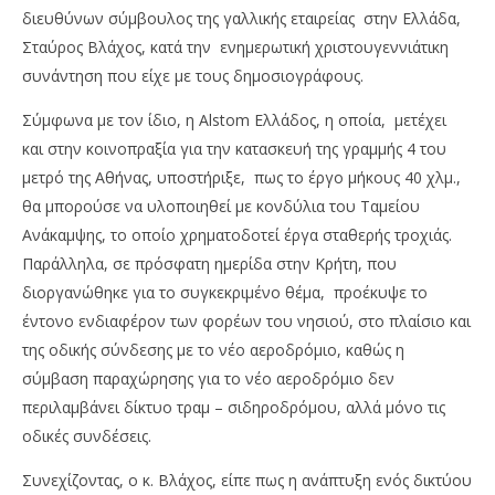
διευθύνων σύμβουλος της γαλλικής εταιρείας στην Ελλάδα,
Σταύρος Βλάχος, κατά την ενημερωτική χριστουγεννιάτικη
συνάντηση που είχε με τους δημοσιογράφους.
Σύμφωνα με τον ίδιο, η Alstom Ελλάδος, η οποία, μετέχει
και στην κοινοπραξία για την κατασκευή της γραμμής 4 του
μετρό της Αθήνας, υποστήριξε, πως το έργο μήκους 40 χλμ.,
NOW VIEWING
θα μπορούσε να υλοποιηθεί με κονδύλια του Ταμείου
Alstom: Δυναμική πρόταση για Τραμ-τρένο στο
Wa
Ανάκαμψης, το οποίο χρηματοδοτεί έργα σταθερής τροχιάς.
Ηράκλειο
0,
Παράλληλα, σε πρόσφατη ημερίδα στην Κρήτη, που
25/12/2022
25/
διοργανώθηκε για το συγκεκριμένο θέμα, προέκυψε το
pressroom
p
έντονο ενδιαφέρον των φορέων του νησιού, στο πλαίσιο και
της οδικής σύνδεσης με το νέο αεροδρόμιο, καθώς η
σύμβαση παραχώρησης για το νέο αεροδρόμιο δεν
περιλαμβάνει δίκτυο τραμ – σιδηροδρόμου, αλλά μόνο τις
οδικές συνδέσεις.
Συνεχίζοντας, ο κ. Βλάχος, είπε πως η ανάπτυξη ενός δικτύου