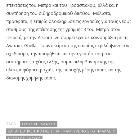
επεκτάσεις του Μετρό και του Προαστιακού, αλλά και η
συντήρηση του σιδηροδρομικού δικτύου. Μάλιστα,
πρόσφατα, η εταιρία ολοκλήρωσε τις εργασίες για τους νέους
σταθμούς της επέκτασης της γραμμής 3 του Μετρό στον
Πειραιά, με την Alstom να συμμετέχει σε κοινοπραξία με τις
Avax και Ghella. Το αντικείμενο της εταιρίας περιλάμβανε τον
σχεδιασμό, την προμήθεια και την εγκατάσταση του
συστήματος ισχύος έλξης, συμπεριλαμβανομένης της
ηλεκτροφόρου τροχιάς, της παροχής μέσης τάσης και της
διανομής χαμηλής τάσης
TAGS:
ALSTOM ΕΛΛΆΔΟΣ
ΚΑΤΑΤΈΘΗΚΕ ΠΡΌΤΑΣΗ ΓΙΑ ΤΡΑΜ-ΤΡΈΝΟ ΣΤΟ ΗΡΆΚΛΕΙΟ
ΣΤΑΎΡΟΣ ΒΛΆΧΟΣ