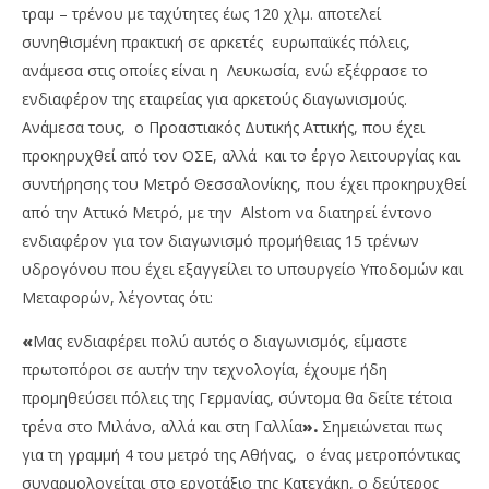
τραμ – τρένου με ταχύτητες έως 120 χλμ. αποτελεί
συνηθισμένη πρακτική σε αρκετές ευρωπαϊκές πόλεις,
ανάμεσα στις οποίες είναι η Λευκωσία, ενώ εξέφρασε το
ενδιαφέρον της εταιρείας για αρκετούς διαγωνισμούς.
Ανάμεσα τους, ο Προαστιακός Δυτικής Αττικής, που έχει
προκηρυχθεί από τον ΟΣΕ, αλλά και το έργο λειτουργίας και
συντήρησης του Μετρό Θεσσαλονίκης, που έχει προκηρυχθεί
από την Αττικό Μετρό, με την Alstom να διατηρεί έντονο
ενδιαφέρον για τον διαγωνισμό προμήθειας 15 τρένων
υδρογόνου που έχει εξαγγείλει το υπουργείο Υποδομών και
Μεταφορών, λέγοντας ότι:
«
Μας ενδιαφέρει πολύ αυτός ο διαγωνισμός, είμαστε
πρωτοπόροι σε αυτήν την τεχνολογία, έχουμε ήδη
προμηθεύσει πόλεις της Γερμανίας, σύντομα θα δείτε τέτοια
τρένα στο Μιλάνο, αλλά και στη Γαλλία
».
Σημειώνεται πως
για τη γραμμή 4 του μετρό της Αθήνας, ο ένας μετροπόντικας
συναρμολογείται στο εργοτάξιο της Κατεχάκη, ο δεύτερος