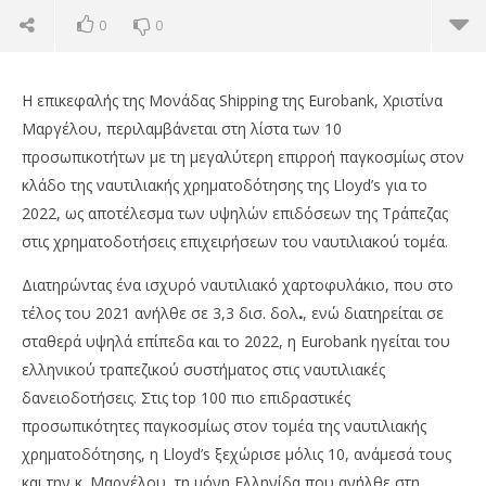
0
0
Η επικεφαλής της Μονάδας Shipping της Eurobank, Χριστίνα
Μαργέλου, περιλαμβάνεται στη λίστα των 10
προσωπικοτήτων με τη μεγαλύτερη επιρροή παγκοσμίως στον
κλάδο της ναυτιλιακής χρηματοδότησης της Lloyd’s για το
2022, ως αποτέλεσμα των υψηλών επιδόσεων της Τράπεζας
στις χρηματοδοτήσεις επιχειρήσεων του ναυτιλιακού τομέα.
Διατηρώντας ένα ισχυρό ναυτιλιακό χαρτοφυλάκιο, που στο
τέλος του 2021 ανήλθε σε 3,3 δισ. δολ
.
, ενώ διατηρείται σε
σταθερά υψηλά επίπεδα και το 2022, η Eurobank ηγείται του
NOW VIEWING
ελληνικού τραπεζικού συστήματος στις ναυτιλιακές
Eurobank: Ηγείται δυναμικά στις ναυτιλιακές
Cr
δανειοδοτήσεις. Στις top 100 πιο επιδραστικές
δανειοδοτήσεις
κέ
προσωπικότητες παγκοσμίως στον τομέα της ναυτιλιακής
01/12/2022
01/
χρηματοδότησης, η Lloyd’s ξεχώρισε μόλις 10, ανάμεσά τους
pressroom
p
και την κ. Μαργέλου, τη μόνη Ελληνίδα που ανήλθε στη