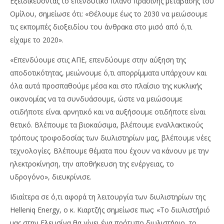
Εξειδικεύοντας το επενδυτικό πλάνο πράσινης μετάβασης του
Ομίλου, σημείωσε ότι: «Θέλουμε έως το 2030 να μειώσουμε
τις εκπομπές διοξειδίου του άνθρακα στο μισό από ό,τι
είχαμε το 2020».
«Επενδύουμε στις ΑΠΕ, επενδύουμε στην αύξηση της
αποδοτικότητας, μειώνουμε ό,τι απορρίμματα υπάρχουν και
όλα αυτά προσπαθούμε μέσα και στο πλαίσιο της κυκλικής
οικονομίας να τα συνδυάσουμε, ώστε να μειώσουμε
οτιδήποτε είναι αρνητικό και να αυξήσουμε οτιδήποτε είναι
θετικό. Βλέπουμε τα βιοκαύσιμα, βλέπουμε εναλλακτικούς
τρόπους τροφοδοσίας των διυλιστηρίων μας, βλέπουμε νέες
τεχνολογίες. Βλέπουμε θέματα που έχουν να κάνουν με την
ηλεκτροκίνηση, την αποθήκευση της ενέργειας, το
υδρογόνο», διευκρίνισε.
Ιδιαίτερα σε ό,τι αφορά τη λειτουργία των διυλιστηρίων της
Helleniq Energy, ο κ. Κιαρτζής σημείωσε πως: «Το διυλιστήριό
μας στην Ελευσίνα θα γίνει ένα πρότυπο διυλιστήριο, το