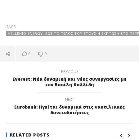
TAGS:
HELLENIQ ENERGY: ΈΩΣ ΤΟ ΤΈΛΟΣ ΤΟΥ ΈΤΟΥΣ Η ΈΚΠΤΩΣΗ ΣΤΟ ΠΕΤ
0
0
PREVIOUS
Εverest: Νέα δυναμική και νέες συνεργασίες με
τον Βασίλη Καλλίδη
NEXT
Eurobank: Ηγείται δυναμικά στις ναυτιλιακές
δανειοδοτήσεις
RELATED POSTS