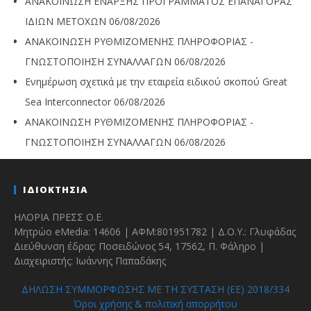
ΑΝΑΚΟΙΝΩΣΗ ΕΝΑΡΞΗΣ ΠΡΟΓΡΑΜΜΑΤΟΣ ΕΠΑΝΑΓΟΡΑΣ
ΙΔΙΩΝ ΜΕΤΟΧΩΝ
06/08/2026
ΑΝΑΚΟΙΝΩΣΗ ΡΥΘΜΙΖΟΜΕΝΗΣ ΠΛΗΡΟΦΟΡΙΑΣ -
ΓΝΩΣΤΟΠΟΙΗΣΗ ΣΥΝΑΛΛΑΓΩΝ
06/08/2026
Ενημέρωση σχετικά με την εταιρεία ειδικού σκοπού Great
Sea Interconnector
06/08/2026
ΑΝΑΚΟΙΝΩΣΗ ΡΥΘΜΙΖΟΜΕΝΗΣ ΠΛΗΡΟΦΟΡΙΑΣ -
ΓΝΩΣΤΟΠΟΙΗΣΗ ΣΥΝΑΛΛΑΓΩΝ
06/08/2026
ΙΔΙΟΚΤΗΣΙΑ
ΗΛΟΡΙΑ ΠΡΕΣΣ Ο.Ε.
Μητρώο eMedia: 14606 | ΑΦΜ:801951782 | Δ.Ο.Υ.: Γλυφάδας
Διεύθυνση έδρας: Ποσειδώνος 54, 17562, Π. Φάληρο |
Διαχειριστής: Ιωάννης Παπαδάκης
ΔΗΛΩΣΗ ΣΥΜΜΟΡΦΩΣΗΣ ΜΕ ΤΗ ΣΥΣΤΑΣΗ (ΕΕ) 2018/334
Όροι χρήσης & πολιτική απορρήτου