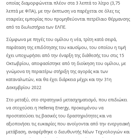
οποίας διαμορφώνεται πλέον στα 3 λεπτά το λίτρο (3,75
λεπτά με ΦΠΑ), με την έκπτωση να παρέχεται σε όλες τις
εταιρείες εμπορίας που προμηθεύονται πετρέλαιο θέρμανσης
από τα διυλιστήρια των ΕΛΠΕ.
Σύμφωνα με πηγές του ομίλου η νέα, τρίτη κατά σειρά,
παράταση της επιδότησης του καυσίμου, του οποίου η τιμή
έχει υποχωρήσει από την έναρξη της διάθεσής του στις 15
NOW VIEWING
Οκτωβρίου, αποφασίστηκε από τη διοίκηση του ομίλου, με
Helleniq Energy: Έως το τέλος του έτους η
OM
γνώμονα τη περαιτέρω στήριξη της αγοράς και των
έκπτωση στο πετρέλαιο
πρ
καταναλωτών, και θα έχει διάρκεια μέχρι και την 31η
01/12/2022
01/
Δεκεμβρίου 2022
pressroom
p
Στο μεταξύ, στο στρατηγικό μετασχηματισμό, που επιδιώκει
να στοχεύσει η Helleniq Energy, προκειμένου να
προστατεύσει τις βασικές του δραστηριότητες και να
αξιοποιήσει τις ευκαιρίες που ανοίγονται από την ενεργειακή
μετάβαση, αναφέρθηκε ο διευθυντής Νέων Τεχνολογιών και