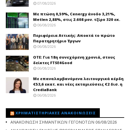
07/08/2026
Με πτώση 0,59%, Cenergy άνοδο 3,21%,
Metlen 2,88%, στις 2.608 μον. τζίρο 320 εκ.
06/08/2026
Περιφέρεια Αττικής: Αποκτά το πρώτο
Παρατηρητήριο Έργων
06/08/2026
ΟΤΕ: Για 18η συνεχόμενη χρονιά, στους
δείκτες FTSE4Good
06/08/2026
Με επαναλαμβανόμενα λειτουργικά κέρδη
€53,6 εκατ. και νέες εκταμιεύσεις €2 δισ. η
CrediaBank
06/08/2026
ΧΡΗΜΑΤΙΣΤΗΡΙΑΚΈΣ ΑΝΑΚΟΙΝΏΣΕΙΣ
ΑΝΑΚΟΙΝΩΣΗ ΣΗΜΑΝΤΙΚΩΝ ΓΕΓΟΝΟΤΩΝ
06/08/2026