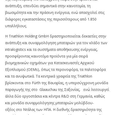
ανάπτυξη, επενδύει σημαντικά στην καινοτομία, τη
βιωσιμότητα και την πράσινη ενέργεια, ενώ απασχολεί στις
διάφορες εγκαταστάσεις της περισσότερους από 1.850
υπαλλήλους.
Η Triathlon Holding GmbH δραστηριοποιείται δεκαετίες στην
ανάπτυξη και συναρμολόγηση μπαταριών για τον κλάδο των
intralogistics και τα συστήματα αποθήκευσης ενέργειας,
προσφέροντας καινοτόμα προϊόντα για μία σειρά
βιομηχανικών οχημάτων για Κατασκευαστές Αρχικού
Εξοπλισμού (OEMs), όπως τα περονοφόρα, τα παλετοφόρα
και τα ανυψωτικά. Τα κεντρικά γραφεία της Triathlon
βρίσκονται στο Fürth της Βαυαρίας, η υπερσύγχρονη μονάδα
παραγωγής της στο Glaauchau της Σαξονίας, ενώ λειτουργεί
άλλα δύο εργοστάσια και κέντρα R&D στη Γερμανία, καθώς
και μονάδα συναρμολόγησης μπαταριών μολύβδου-
οξέος στο Ντάλας των ΗΠΑ. Η διεθνής δραστηριότητα της