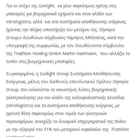
Για το στόχο της Sunlight, να γίνει παγκόσμιος ηγέτης στις
μπαταρίες για βιομηχανικά οχήματα και στον κλάδο των
intralogistics, αλλά και στα συστήματα αποθήκευσης ενέργειας,
έχοντας την πλήρη υποστήριξη του μετόχου της, Olympia
Group,ο διευθύνων σύμβουλος
Λάμπρος Μπίσαλας, κατά την
υπογραφή της συμφωνίας, με τον διευθύνοντα σύμβουλο
της Triathlon Holding GmbH Martin Hartmann, που αλλάζει το
τοπίο στις βιομηχανικές μπαταρίες.
Συγκεκριμένα, η Sunlight Group Συστήματα Αποθήκευσης
NOW VIEWING
Ενέργειας, μέλος του διεθνούς επενδυτικού Ομίλου
Olympia
Wa
Group, που ειδικεύεται σε καινοτόμες λύσεις βιομηχανικής
Sunlight Group: Αλλάζει το τοπίο με την εξαγορά
0,
της γερμανικής Triathlon
ηλεκτροκίνησης για τον κλάδο της ενδοεφοδιαστικής αλυσίδας
09/
09/12/2022
(intralogistics) και τα συστήματα αποθήκευσης ενέργειας, με
p
pressroom
ηγετική θέση παγκοσμίως στον τομέα των ηλεκτρικών
περονοφόρων, συνεχίζει το δυναμικό επιχειρηματικό της πλάνο
με την εξαγορά του 51% του μετοχικού κεφαλαίου της Triathlon