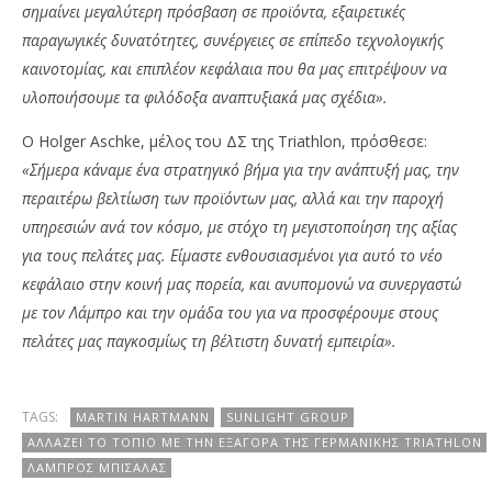
σημαίνει μεγαλύτερη πρόσβαση σε προϊόντα, εξαιρετικές
παραγωγικές δυνατότητες, συνέργειες σε επίπεδο τεχνολογικής
καινοτομίας, και επιπλέον κεφάλαια που θα μας επιτρέψουν να
υλοποιήσουμε τα φιλόδοξα αναπτυξιακά μας σχέδια».
Ο Holger Aschke, μέλος του ΔΣ της Triathlon, πρόσθεσε:
«Σήμερα κάναμε ένα στρατηγικό βήμα για την ανάπτυξή μας, την
περαιτέρω βελτίωση των προϊόντων μας, αλλά και την παροχή
υπηρεσιών ανά τον κόσμο, με στόχο τη μεγιστοποίηση της αξίας
για τους πελάτες μας.
Είμαστε ενθουσιασμένοι για αυτό το νέο
κεφάλαιο στην κοινή μας πορεία, και ανυπομονώ να συνεργαστώ
με τον Λάμπρο και την ομάδα του για να προσφέρουμε στους
πελάτες μας παγκοσμίως τη βέλτιστη δυνατή εμπειρία».
TAGS:
MARTIN HARTMANN
SUNLIGHT GROUP
ΑΛΛΆΖΕΙ ΤΟ ΤΟΠΊΟ ΜΕ ΤΗΝ ΕΞΑΓΟΡΆ ΤΗΣ ΓΕΡΜΑΝΙΚΉΣ TRIATHLON
ΛΆΜΠΡΟΣ ΜΠΊΣΑΛΑΣ