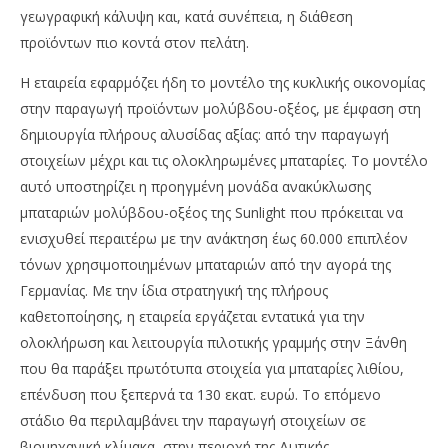
γεωγραφική κάλυψη και, κατά συνέπεια, η διάθεση
προϊόντων πιο κοντά στον πελάτη.
Η εταιρεία εφαρμόζει ήδη το μοντέλο της κυκλικής οικονομίας
στην παραγωγή προϊόντων μολύβδου-οξέος, με έμφαση στη
δημιουργία πλήρους αλυσίδας αξίας: από την παραγωγή
στοιχείων μέχρι και τις ολοκληρωμένες μπαταρίες. Το μοντέλο
αυτό υποστηρίζει η προηγμένη μονάδα ανακύκλωσης
μπαταριών μολύβδου-οξέος της Sunlight που πρόκειται να
ενισχυθεί περαιτέρω με την ανάκτηση έως 60.000 επιπλέον
τόνων χρησιμοποιημένων μπαταριών από την αγορά της
Γερμανίας. Με την ίδια στρατηγική της πλήρους
καθετοποίησης, η εταιρεία εργάζεται εντατικά για την
ολοκλήρωση και λειτουργία πιλοτικής γραμμής στην Ξάνθη
που θα παράξει πρωτότυπα στοιχεία για μπαταρίες λιθίου,
επένδυση που ξεπερνά τα 130 εκατ. ευρώ. Το επόμενο
στάδιο θα περιλαμβάνει την παραγωγή στοιχείων σε
βιομηχανική κλίμακα, στην περιοχή της Δυτικής