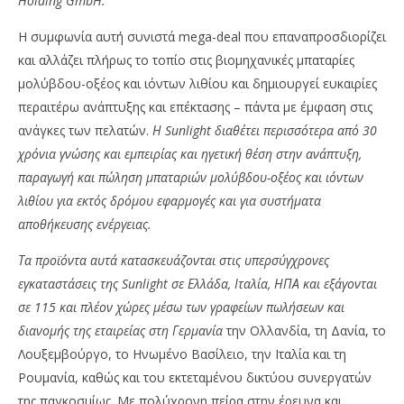
Holding GmbH.
Η συμφωνία αυτή συνιστά mega-deal που επαναπροσδιορίζει
και αλλάζει πλήρως το τοπίο στις βιομηχανικές μπαταρίες
μολύβδου-οξέος και ιόντων λιθίου και δημιουργεί ευκαιρίες
περαιτέρω ανάπτυξης και επέκτασης – πάντα με έμφαση στις
ανάγκες των πελατών.
Η Sunlight διαθέτει περισσότερα από 30
χρόνια γνώσης και εμπειρίας και ηγετική θέση στην ανάπτυξη,
παραγωγή και πώληση μπαταριών μολύβδου-οξέος και ιόντων
λιθίου για εκτός δρόμου εφαρμογές και για συστήματα
αποθήκευσης ενέργειας.
Τα προϊόντα αυτά κατασκευάζονται στις υπερσύγχρονες
εγκαταστάσεις της Sunlight σε Ελλάδα, Ιταλία, ΗΠΑ και εξάγονται
σε 115 και πλέον χώρες μέσω των γραφείων πωλήσεων και
διανομής της εταιρείας στη Γερμανία
την Ολλανδία, τη Δανία, το
Λουξεμβούργο, το Ηνωμένο Βασίλειο, την Ιταλία και τη
Ρουμανία
, καθώς και του εκτεταμένου δικτύου συνεργατών
της παγκοσμίως. Με πολύχρονη πείρα στην έρευνα και