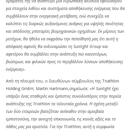
οράματός της να αναπτύξει μία ευρωπαϊκή αλυσίδα εφοδιασμού
για στοιχεία λιθίου και συστήματα αποθήκευσης ενέργειας που θα
συμβάλλουν στην ενεργειακή μετάβαση, ενώ συνεχίζει να
καλύπτει τις διαρκώς αυξανόμενες ανάγκες για υψηλής ποιότητας
και απόδοσης μπαταρίες βιομηχανικών οχημάτων. Εκ μέρους των
μετόχων, θα ήθελα να εκφράσω την πεποίθησή μας ότι αυτή η
απόφαση αφενός θα ενδυναμώσει τη Sunlight Group και
αφετέρου θα συμβάλλει στην ανάπτυξη πιο καινοτόμων,
βιώσιμων, και φιλικών προς το περιβάλλον λύσεων αποθήκευσης
ενέργειας».
Από τη πλευρά του, ο διευθύνων σύμβουλος της Triathlon
Holding GmbH, Martin Hartmann,σημείωσε:
«Η Sunlight έχει
υπάρξει ένας σταθερός και έμπιστος συνοδοιπόρος στην πορεία
ανάπτυξης της Triathlon τα τελευταία χρόνια
. Η σχέση μεταξύ
των δύο εταιρειών βασιζόταν ανέκαθεν στην αμοιβαία
εμπιστοσύνη, την ανοιχτή επικοινωνία, τις κοινές αξίες και το
πάθος μας για αριστεία. Για την Triathlon, αυτή η συμφωνία