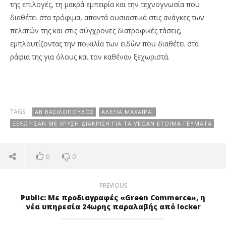
της επιλογές, τη μακρά εμπειρία και την τεχνογνωσία που
διαθέτει στα τρόφιμα, απαντά ουσιαστικά στις ανάγκες των
πελατών της και στις σύγχρονες διατροφικές τάσεις,
εμπλουτίζοντας την ποικιλία των ειδών που διαθέτει στα
ράφια της για όλους και τον καθέναν ξεχωριστά.
TAGS:
ΑΒ ΒΑΣΙΛΌΠΟΥΛΟΣ
ΑΛΕΞΊΑ ΜΑΧΑΊΡΑ.
ΞΕΧΏΡΙΣΑΝ ΜΕ ΧΡΥΣΉ ΔΙΆΚΡΙΣΗ ΓΙΑ ΤΑ VEGAN ΈΤΟΙΜΑ ΓΕΎΜΑΤΑ
0
0
PREVIOUS
Public: Με προδιαγραφές «Green Commerce», η
νέα υπηρεσία 24ωρης παραλαβής από locker