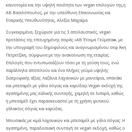
καινοτομία και την υψηλή ποιότητα των vegan επιλογών της,η
ΑΒ Βασιλόπουλος, με την υπεύθυνη Επικοινωνίας και
Εταιρικής Υπευθυνότητας, Αλεξία Μαχαίρα.
Συγκεκριμένα, ξεχώρισε για τις 3 απολαυστικές, vegan
προτάσεις της επιτυχημένης σειράς «AB Έτοιμα Γεύματα
»
, με
την υπογραφή του δημοφιλούς και αναγνωρισμένου σεφ Άκη
Πετρετζίκη, σύμφωνα με την ανακοίνωση της εταιρίας.
NOW VIEWING
Επιλογές που εντυπωσιάζουν τόσο με τη γεύση τους, ενώ
ΑΒ Βασιλόπουλος: Ξεχώρισαν με χρυσή διάκριση
Με
παράλληλα αποτελούν και ένα πλήρες γεύμα υψηλής
για τα vegan έτοιμα γεύματα
2,8
διατροφικής αξίας: Λαζάνια λαχανικών με μανιτάρια, σπανάκι
26/01/2023
26/
και μπεσαμέλ με γάλα σόγιας και καρύδας
:
Vegan εκδοχή της
pressroom
p
αγαπημένης μας ιταλικής συνταγής, χαμηλή σε λιπαρά, καθώς
η μπεσαμέλ έχει παρασκευαστεί με τη χρήση φυτικού
γάλακτος σόγιας και καρύδας.
Μουσακάς με κιμά λαχανικών και μπεσαμέλ με γάλα σόγιας: Η
αγαπημένη, παραδοσιακή συνταγή σε vegan εκδοχή, καθώς ο