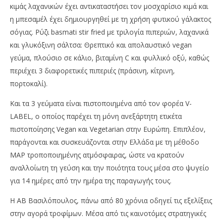
κιμάς λαχανικών έχει αντικαταστήσει τον μοσχαρίσιο κιμά και
η μπεσαμέλ έχει δημιουργηθεί με τη χρήση φυτικού γάλακτος
σόγιας. Ρύζι basmati stir fried με τριλογία πιπεριών, λαχανικά
και γλυκόξινη σάλτσα: Θρεπτικό και απολαυστικό vegan
γεύμα, πλούσιο σε κάλιο, βιταμίνη C και φυλλικό οξύ, καθώς
περιέχει 3 διαφορετικές πιπεριές (πράσινη, κίτρινη,
πορτοκαλί).
Και τα 3 γεύματα είναι πιστοποιημένα από τον φορέα V-
LABEL, ο οποίος παρέχει τη μόνη ανεξάρτητη ετικέτα
πιστοποίησης Vegan και Vegetarian στην Ευρώπη. Επιπλέον,
παράγονται και συσκευάζονται στην Ελλάδα με τη μέθοδο
MAP τροποποιημένης ατμόσφαιρας, ώστε να κρατούν
αναλλοίωτη τη γεύση και την ποιότητα τους μέσα στο ψυγείο
για 14 ημέρες από την ημέρα της παραγωγής τους.
Η ΑΒ Βασιλόπουλος, πάνω από 80 χρόνια οδηγεί τις εξελίξεις
στην αγορά τροφίμων. Μέσα από τις καινοτόμες στρατηγικές