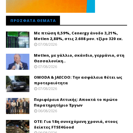
ΠΡΌΣΦΑΤΑ ΘΈΜΑΤΑ
Με πτώση 0,59%, Cenergy άνοδο 3,21%,
Metlen 2,88%, στις 2.608 μον. τζίρο 320 εκ.
07/08/2026
Metlen, με γάλλιο, σκάνδιο, γερμάνιο, στη
Θεσσαλονίκη..
07/08/2026
OMODA & JAECOO: Την ασφάλεια θέτει ως
προτεραιότητα
07/08/2026
Περιφέρεια Αττικής: Αποκτά το πρώτο
Παρατηρητήριο Έργων
06/08/2026
ΟΤΕ: Για 18η συνεχόμενη χρονιά, στους
δείκτες FTSE4Good
06/08/2026