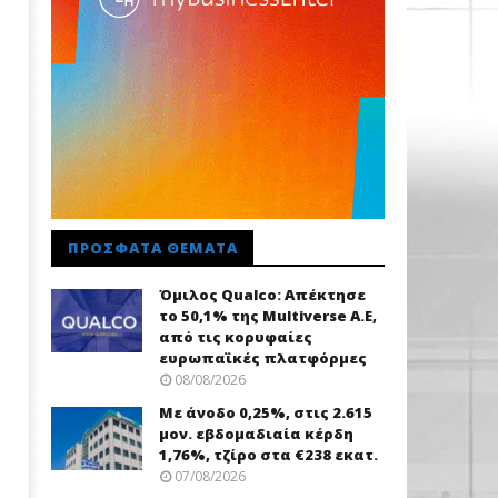
ΠΡΌΣΦΑΤΑ ΘΈΜΑΤΑ
Όμιλος Qualco: Απέκτησε
το 50,1% της Multiverse A.E,
από τις κορυφαίες
ευρωπαϊκές πλατφόρμες
08/08/2026
Με άνοδο 0,25%, στις 2.615
μον. εβδομαδιαία κέρδη
1,76%, τζίρο στα €238 εκατ.
07/08/2026