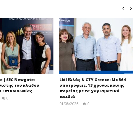
e | SEC Newgate:
Lidl Ελλάς & CTY Greece: Με 564
ιστής του κλάδου
υποτροφίες, 13 χρόνια κοινής
ι Επικοινωνίας
πορείας με τα χαρισματικά
παιδιά
0
pressroom
01/08/2026
0
pressroom