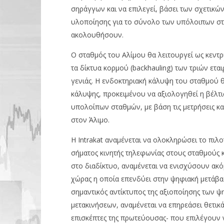
pressro
σηράγγων και να επιλεγεί, βάσει των σχετικ
υλοποίησης για το σύνολο των υπόλοιπων σταθ
ακολουθήσουν.
Ο σταθμός του Αλίμου θα λειτουργεί ως κεντρ
τα δίκτυα κορμού (backhauling) των τριών ετα
γενιάς. Η ενδοκτηριακή κάλυψη του σταθμού θ
κάλυψης, προκειμένου να αξιολογηθεί η βέλτι
υπολοίπων σταθμών, με βάση τις μετρήσεις 
στον Άλιμο.
Η Intrakat αναμένεται να ολοκληρώσει το πιλ
σήματος κινητής τηλεφωνίας στους σταθμούς 
στο διαδίκτυο, αναμένεται να ενισχύσουν ακό
χώρας η οποία επενδύει στην ψηφιακή μετάβ
σημαντικός αντίκτυπος της αξιοποίησης των ψ
μετακινήσεων, αναμένεται να επηρεάσει θετικά 
επισκέπτες της πρωτεύουσας- που επιλέγουν 