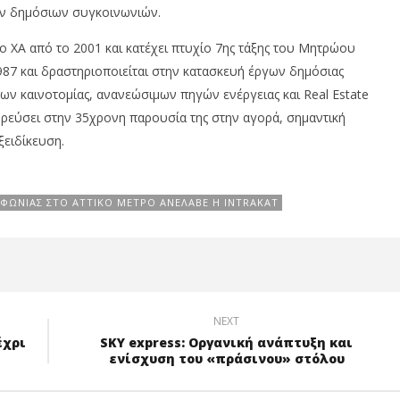
ων δημόσιων συγκοινωνιών.
το ΧΑ από το 2001 και κατέχει πτυχίο 7ης τάξης του Μητρώου
7 και δραστηριοποιείται στην κατασκευή έργων δημόσιας
ν καινοτομίας, ανανεώσιμων πηγών ενέργειας και Real Estate
ωρεύσει στην 35χρονη παρουσία της στην αγορά, σημαντική
ξειδίκευση.
ΦΩΝΊΑΣ ΣΤΟ ΑΤΤΙΚΌ ΜΕΤΡΌ ΑΝΈΛΑΒΕ Η INTRAKAT
NEXT
έχρι
SKY express: Οργανική ανάπτυξη και
ενίσχυση του «πράσινου» στόλου