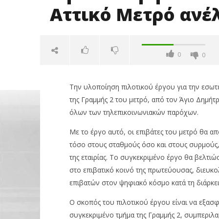
Αττικό Μετρό ανέλ
0
0
Την υλοποίηση πιλοτικού έργου για την εσωτ
της Γραμμής 2 του μετρό, από τον Άγιο Δημήτρ
όλων των τηλεπικοινωνιακών παρόχων.
Με το έργο αυτό, οι επιβάτες του μετρό θα 
τόσο στους σταθμούς όσο και στους συρμούς
NOW VIEWING
της εταιρίας. Το συγκεκριμένο έργο θα βελτι
στο επιβατικό κοινό της πρωτεύουσας, διευκο
Την κάλυψη του σήματος της
Όμιλος Q
επιβατών στον ψηφιακό κόσμο κατά τη διάρκε
κινητής στο Αττικό Μετρό
50,1% της
ανέλαβε η Intrakat
κορυφαί
Ο σκοπός του πιλοτικού έργου είναι να εξασφ
πλατφόρ
19/01/2023
pressroom
19/01/2023
συγκεκριμένο τμήμα της Γραμμής 2, συμπεριλ