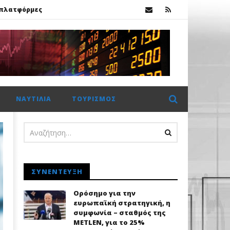
ς πλατφόρμες
Χρηματιστήριο Αθηνών: Πέμπτο σερί κλείσιμο πάνω από τις 2.600 μονάδες με στηρίγματα από τις τράπεζες
ΝΑΥΤΙΛΊΑ
ΤΟΥΡΙΣΜΌΣ
ς πλατφόρμες
ΣΥΝΈΝΤΕΥΞΗ
Ορόσημο για την
ευρωπαϊκή στρατηγική, η
συμφωνία – σταθμός της
METLEN, για το 25%