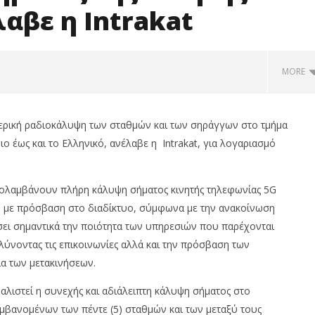
αβε η Intrakat
MORE
ερική ραδιοκάλυψη των σταθμών και των σηράγγων στο τμήμα
ιο έως και το Ελληνικό, ανέλαβε η Intrakat, για λογαριασμό
απολαμβάνουν πλήρη κάλυψη σήματος κινητής τηλεφωνίας 5G
, με πρόσβαση στο διαδίκτυο, σύμφωνα με την ανακοίνωση
ώσει σημαντικά την ποιότητα των υπηρεσιών που παρέχονται
λύνοντας τις επικοινωνίες αλλά και την πρόσβαση των
ualco: Απέκτησε το
Με άνοδο 0,25%, στις 2.615 μον.
ια των μετακινήσεων.
 Multiverse A.E, από τις
εβδομαδιαία κέρδη 1,76%, τζίρο
ες ευρωπαϊκές
στα €238 εκατ.
αλιστεί η συνεχής και αδιάλειπτη κάλυψη σήματος στο
μες
19/01/2023
pressroom
αμβανομένων των πέντε (5) σταθμών και των μεταξύ τους