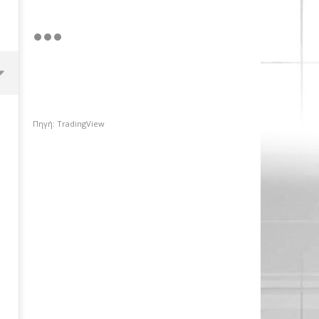
Πηγή: TradingView
Χρηματιστήριο Αθηνών: Πέμπτο
σερί κλείσιμο πάνω από τις
2.600 μονάδες με στηρίγματα
από τις τράπεζες
19/01/2023