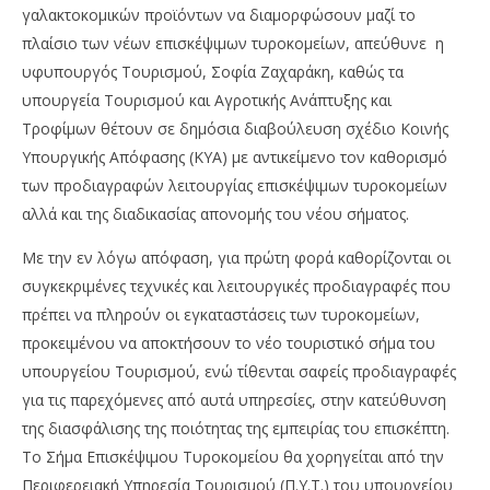
γαλακτοκομικών προϊόντων να διαμορφώσουν μαζί το
πλαίσιο των νέων επισκέψιμων τυροκομείων, απεύθυνε η
υφυπουργός Τουρισμού, Σοφία Ζαχαράκη, καθώς τα
υπουργεία Τουρισμού και Αγροτικής Ανάπτυξης και
Τροφίμων θέτουν σε δημόσια διαβούλευση σχέδιο Κοινής
Υπουργικής Απόφασης (ΚΥΑ) με αντικείμενο τον καθορισμό
των προδιαγραφών λειτουργίας επισκέψιμων τυροκομείων
NOW VIEWING
αλλά και της διαδικασίας απονομής του νέου σήματος.
Σ. Ζαχαράκη: Για το «Σήμα Επισκέψιμου
Wa
Με την εν λόγω απόφαση, για πρώτη φορά καθορίζονται οι
Τυροκομείου»
0,
συγκεκριμένες τεχνικές και λειτουργικές προδιαγραφές που
12/02/2023
12/
πρέπει να πληρούν οι εγκαταστάσεις των τυροκομείων,
pressroom
p
προκειμένου να αποκτήσουν το νέο τουριστικό σήμα του
υπουργείου Τουρισμού, ενώ τίθενται σαφείς προδιαγραφές
για τις παρεχόμενες από αυτά υπηρεσίες, στην κατεύθυνση
της διασφάλισης της ποιότητας της εμπειρίας του επισκέπτη.
Το Σήμα Επισκέψιμου Τυροκομείου θα χορηγείται από την
Περιφερειακή Υπηρεσία Τουρισμού (Π.Υ.Τ.) του υπουργείου