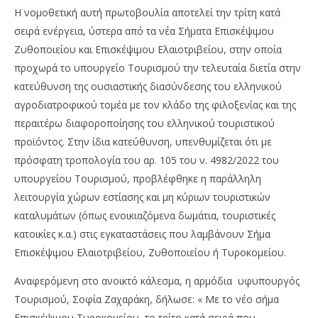
Η νομοθετική αυτή πρωτοβουλία αποτελεί την τρίτη κατά
σειρά ενέργεια, ύστερα από τα νέα Σήματα Επισκέψιμου
Ζυθοποιείου και Επισκέψιμου Ελαιοτριβείου, στην οποία
προχωρά το υπουργείο Τουρισμού την τελευταία διετία στην
κατεύθυνση της ουσιαστικής διασύνδεσης του ελληνικού
αγροδιατροφικού τομέα με τον κλάδο της φιλοξενίας και της
περαιτέρω διαφοροποίησης του ελληνικού τουριστικού
προϊόντος. Στην ίδια κατεύθυνση, υπενθυμίζεται ότι με
πρόσφατη τροπολογία του αρ. 105 του ν. 4982/2022 του
υπουργείου Τουρισμού, προβλέφθηκε η παράλληλη
λειτουργία χώρων εστίασης και μη κύριων τουριστικών
καταλυμάτων (όπως ενοικιαζόμενα δωμάτια, τουριστικές
κατοικίες κ.α.) στις εγκαταστάσεις που λαμβάνουν Σήμα
Επισκέψιμου Ελαιοτριβείου, Ζυθοποιείου ή Τυροκομείου.
Αναφερόμενη στο ανοικτό κάλεσμα, η αρμόδια υφυπουργός
Τουρισμού, Σοφία Ζαχαράκη, δήλωσε: « Με το νέο σήμα
Επισκέψιμου Τυροκομείου, το τρίτο κατά σειρά που