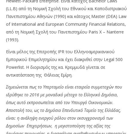
Hewlett-Packard Enterprise. Είναι κάτοχος Bachelor Laws
(LL.B) από τη Νομική Σχολή του Εθνικού και Καποδιστριακού
Πανεπιστημίου Αθηνών (1990) και κάτοχος Master (DEA) Law
of International and European Community Financial Relations,
από τη Νομική Σχολή του Πανεπιστημίου Paris X – Nanterre
(1993).
Είναι μέλος της Επιτροπής IPR του Ελληνοαμερικανικού
Εμπορικού Επιμελητηρίου και έχει διακριθεί στην Legal 500
Powerlist. Η διορισμός της κα. Κρεμμυδά γίνεται σε
αντικατάσταση της Θάλειας Εμίρη.
Σημειώνεται πως το Υπερταμείο είναι εταιρεία συμμετοχών που
ιδρύθηκε το 2016 με μοναδικό μέτοχο το Ελληνικό Δημόσιο,
όπως αυτό εκπροσωπείται από τον Υπουργό Οικονομικών.
Αποστολή του, ως το Δημόσιο Επενδυτικό Ταμείο της Ελλάδας,
είναι: η ανάληψη ενεργού ρόλου στον εκσυγχρονισμό των
Δημοσίων Επιχειρήσεων, η μεγιστοποίηση της αξίας της
δημόσιας περιουσίας, η διασφάλιση αναβαθμισμένων υπηρεσιών