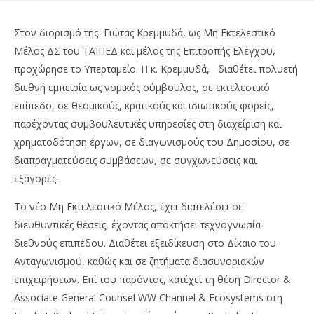
Στον διορισμό της Γιώτας Κρεμμυδά, ως Μη Εκτελεστικό
Μέλος ΔΣ του ΤΑΙΠΕΔ
και μέλος της Επιτροπής Ελέγχου,
προχώρησε το Υπερταμείο. Η κ. Κρεμμυδά, διαθέτει πολυετή
διεθνή εμπειρία ως νομικός σύμβουλος, σε εκτελεστικό
επίπεδο, σε θεσμικούς, κρατικούς και ιδιωτικούς φορείς,
παρέχοντας συμβουλευτικές υπηρεσίες στη διαχείριση και
χρηματοδότηση έργων, σε διαγωνισμούς του Δημοσίου, σε
διαπραγματεύσεις συμβάσεων, σε συγχωνεύσεις και
εξαγορές.
NOW VIEWING
Το νέο Μη Εκτελεστικό Μέλος, έχει διατελέσει σε
ΤΑΙΠΕΔ: Νέο Μη Εκτελεστικό Μέλος με διεθνή
Με
διευθυντικές θέσεις, έχοντας αποκτήσει τεχνογνωσία
εμπειρία
2,8
διεθνούς επιπέδου. Διαθέτει εξειδίκευση στο Δίκαιο του
21/02/2023
21/
Ανταγωνισμού, καθώς και σε ζητήματα διασυνοριακών
pressroom
p
επιχειρήσεων. Επί του παρόντος, κατέχει τη θέση Director &
Associate General Counsel WW Channel & Ecosystems στη