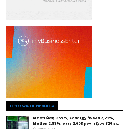
ΠΡΌΣΦΑΤΑ ΘΈΜΑΤΑ
Με πτώση 0,59%, Cenergy άνοδο 3,21%,
Metlen 2,88%, στις 2.608 μον. τζίρο 320 εκ.
06/08/2026