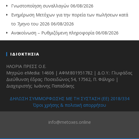
Γνωστοποίηση συναλλαγών
06/08/2026
Ενημέρωση Μετόχων για την πορεία των πωλήσεων κατά
το 7μηνο του 2026
06/08/2026
Ανακοίνωση – Ρυθμιζόμενη πληροφορία
06/08/2026
ΙΔΙΟΚΤΗΣΙΑ
ΗΛΟΡΙΑ ΠΡΕΣΣ Ο.Ε.
Μητρώο eMedia: 14606 | ΑΦΜ:801951782 | Δ.Ο.Υ.: Γλυφάδας
Διεύθυνση έδρας: Ποσειδώνος 54, 17562, Π. Φάληρο |
Διαχειριστής: Ιωάννης Παπαδάκης
ΔΗΛΩΣΗ ΣΥΜΜΟΡΦΩΣΗΣ ΜΕ ΤΗ ΣΥΣΤΑΣΗ (ΕΕ) 2018/334
Όροι χρήσης & πολιτική απορρήτου
info@metoxes.online