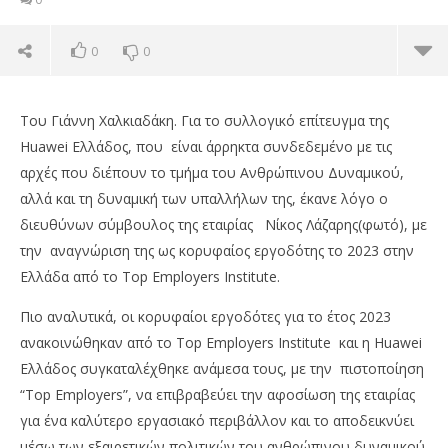
0
0
Του Γιάννη Χαλκιαδάκη. Για το συλλογικό επίτευγμα της
Huawei Ελλάδος, που είναι άρρηκτα συνδεδεμένο με τις
αρχές που διέπουν το τμήμα του Ανθρώπινου Δυναμικού,
αλλά και τη δυναμική των υπαλλήλων της, έκανε λόγο ο
διευθύνων σύμβουλος της εταιρίας Νίκος Λάζαρης(φωτό), με
την αναγνώριση της ως κορυφαίος εργοδότης το 2023 στην
Ελλάδα από το Top Employers Institute.
Πιο αναλυτικά, οι κορυφαίοι εργοδότες για το έτος 2023
ανακοινώθηκαν από το Top Employers Institute και η Huawei
NOW VIEWING
Ελλάδoς συγκαταλέχθηκε ανάμεσα τους, με την πιστοποίηση
Huawei: Κορυφαίος εργοδότης το 2023 στην
Χρ
“Top Employers”, να επιβραβεύει την αφοσίωση της εταιρίας
Ελλάδα από το Top Employers Institute
πά
για ένα καλύτερο εργασιακό περιβάλλον και το αποδεικνύει
τι
14/02/2023
μέσω των εξαιρετικών πολιτικών του ανθρώπινου δυναμικού