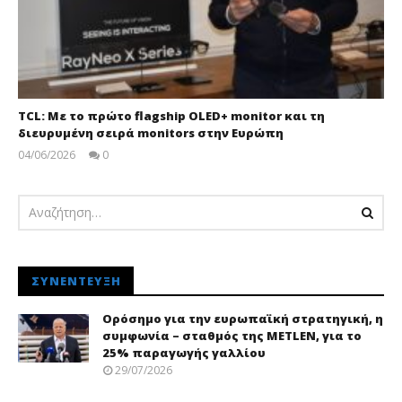
TCL: Με το πρώτο flagship OLED+ monitor και τη
διευρυμένη σειρά monitors στην Ευρώπη
04/06/2026
0
pressroom
ΣΥΝΈΝΤΕΥΞΗ
Ορόσημο για την ευρωπαϊκή στρατηγική, η
συμφωνία – σταθμός της METLEN, για το
25% παραγωγής γαλλίου
29/07/2026