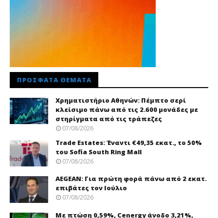
ΠΡΌΣΦΑΤΑ ΘΈΜΑΤΑ
Χρηματιστήριο Αθηνών: Πέμπτο σερί
κλείσιμο πάνω από τις 2.600 μονάδες με
στηρίγματα από τις τράπεζες
07/08/2026
Trade Εstates: Έναντι €49,35 εκατ., το 50%
του Sofia South Ring Mall
07/08/2026
AEGEAN: Για πρώτη φορά πάνω από 2 εκατ.
επιβάτες τον Ιούλιο
07/08/2026
Με πτώση 0,59%, Cenergy άνοδο 3,21%,