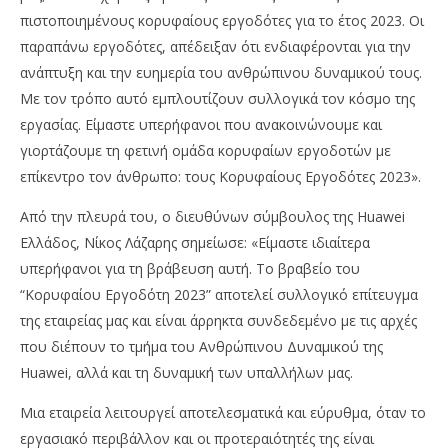
πιστοποιημένους κορυφαίους εργοδότες για το έτος 2023. Οι
παραπάνω εργοδότες, απέδειξαν ότι ενδιαφέρονται για την
ανάπτυξη και την ευημερία του ανθρώπινου δυναμικού τους.
Με τον τρόπο αυτό εμπλουτίζουν συλλογικά τον κόσμο της
εργασίας. Είμαστε υπερήφανοι που ανακοινώνουμε και
γιορτάζουμε τη φετινή ομάδα κορυφαίων εργοδοτών με
επίκεντρο τον άνθρωπο: τους Κορυφαίους Εργοδότες 2023».
Από την πλευρά του, ο διευθύνων σύμβουλος της Huawei
Ελλάδος, Νίκος Λάζαρης σημείωσε: «Είμαστε ιδιαίτερα
υπερήφανοι για τη βράβευση αυτή. Το βραβείο του
“Κορυφαίου Εργοδότη 2023” αποτελεί συλλογικό επίτευγμα
της εταιρείας μας και είναι άρρηκτα συνδεδεμένο με τις αρχές
που διέπουν το τμήμα του Ανθρώπινου Δυναμικού της
Huawei, αλλά και τη δυναμική των υπαλλήλων μας.
Μια εταιρεία λειτουργεί αποτελεσματικά και εύρυθμα, όταν το
εργασιακό περιβάλλον και οι προτεραιότητές της είναι