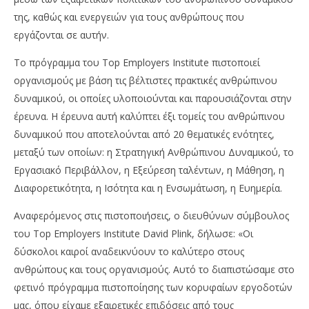
pressroom
14/
της, καθώς και ενεργειών για τους ανθρώπους που
p
εργάζονται σε αυτήν.
Το πρόγραμμα του Top Employers Institute πιστοποιεί
οργανισμούς με βάση τις βέλτιστες πρακτικές ανθρώπινου
δυναμικού, οι οποίες υλοποιούνται και παρουσιάζονται στην
έρευνα. Η έρευνα αυτή καλύπτει έξι τομείς του ανθρώπινου
δυναμικού που αποτελούνται από 20 θεματικές ενότητες,
μεταξύ των οποίων: η Στρατηγική Ανθρώπινου Δυναμικού, το
Εργασιακό Περιβάλλον, η Εξεύρεση ταλέντων, η Μάθηση, η
Διαφορετικότητα, η Ισότητα και η Ενσωμάτωση, η Ευημερία.
Αναφερόμενος στις πιστοποιήσεις, ο διευθύνων σύμβουλος
του Top Employers Institute David Plink, δήλωσε: «Οι
δύσκολοι καιροί αναδεικνύουν το καλύτερο στους
ανθρώπους και τους οργανισμούς. Αυτό το διαπιστώσαμε στο
φετινό πρόγραμμα πιστοποίησης των κορυφαίων εργοδοτών
μας, όπου είχαμε εξαιρετικές επιδόσεις από τους