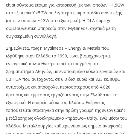
είναι σύντομα έτοιμα για κατασκευή (εκ των οποίων ~1.5GW
στο εξωτερικό)>5GW σε λιγότερο ώριμο στάδιο ανάπτυξης
(εκ των οποίων ~4GW στο εξωτερικό). H DLA παρείχε
συμβουλευτική υπηρεσία στην Mytilineos, σχετικά με τη
συγκεκριμένη συναλλαγή.
Σημειώνεται πως η Mytilineos,– Energy & Metals που
ιδρύθηκε στην Ελλάδα το 1990, είναι βιομηχανική και
ενεργειακή πολυεθνική εταιρεία, εισηγμένη στο
Χρηματιστήριο Αθηνών, με ενοποιημένο κύκλο εργασιών και
EBITDA που ανέρχονται σε 6,3 δισ. ευρώ και 823 εκ. ευρώ
αντιστοίχως και απασχολεί περισσότερους από 4.820
άμεσους και έμμεσους εργαζόμενους στην Ελλάδα και το
εξωτερικό. Η εταιρεία μέσω του Κλάδου Ενέργειας
τοποθετείται στρατηγικά στην πρώτη γραμμή της ενεργειακής
μετάβασης ως ολοκληρωμένο «πράσινο» utility, ενώ μέσω του
Κλάδου Μεταλλουργίας καθιερώνεται ως σημείο αναφοράς
της ανταγωνιστικής «πράσινης» μεταλλουργίας σε ευρωπαϊκό