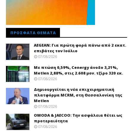
ΠΡΌΣΦΑΤΑ ΘΈΜΑΤΑ
AEGEAN: Για πρώτη φορά πάνω από 2 εκατ.
επιβάτες τον Ιούλιο
07/08/2026
Με πτώση 0,59%, Cenergy άνοδο 3,21%,
Metlen 2,88%, στις 2.608 μον. τζίρο 320 εκ.
07/08/2026
Δημιουργείται η νέα επιχειρηματική
πλατφόρμα MCRM, στη Θεσσαλονίκη της
Metlen
07/08/2026
OMODA & JAECOO: Την ασφάλεια θέτει ως
προτεραιότητα
07/08/2026