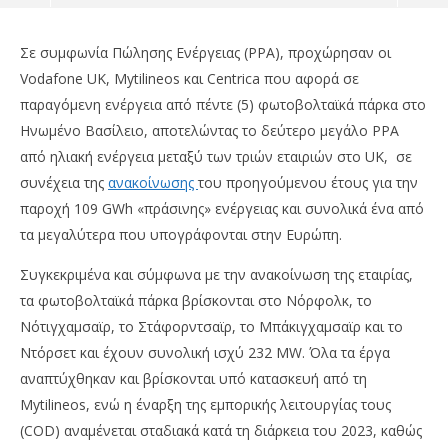
Σε συμφωνία Πώλησης Ενέργειας (PPA), προχώρησαν οι
Vodafone UK, Mytilineos και Centrica που αφορά σε
παραγόμενη ενέργεια από πέντε (5) φωτοβολταϊκά πάρκα στο
Ηνωμένο Βασίλειο, αποτελώντας το δεύτερο μεγάλο PPA
από ηλιακή ενέργεια μεταξύ των τριών εταιριών στο UK, σε
συνέχεια της
ανακοίνωσης
του προηγούμενου έτους για την
παροχή 109 GWh «πράσινης» ενέργειας και συνολικά ένα από
τα μεγαλύτερα που υπογράφονται στην Ευρώπη.
Συγκεκριμένα και σύμφωνα με την ανακοίνωση της εταιρίας,
NOW VIEWING
τα φωτοβολταϊκά πάρκα βρίσκονται στο Νόρφολκ, το
Vodafone, Mytilineos & Centrica: Προχώρησαν
AE
Νότιγχαμσαϊρ, το Στάφορντσαϊρ, το Μπάκιγχαμσαϊρ και το
στην υπογραφή ενός δεύτερου μεγάλου PPA
επ
Ντόρσετ και έχουν συνολική ισχύ 232 MW. Όλα τα έργα
25/02/2023
25/
αναπτύχθηκαν και βρίσκονται υπό κατασκευή από τη
pressroom
p
Mytilineos, ενώ η έναρξη της εμπορικής λειτουργίας τους
(COD) αναμένεται σταδιακά κατά τη διάρκεια του 2023, καθώς