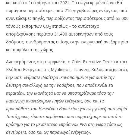
και κατά το 1ο τρίμηνο του 2024. Τα συγκεκριμένα έργα θα
παράγουν περισσότερες από 216 γιγαβατώρες ενέργειας από
ανανεώσιμες πηγές, περιορίζοντας περισσότερους από 53.000
τόνους εκπομπών CO
ετησίως – το αντίστοιχο
2
απομάκρυνσης περίπου 31.400 αυτοκινήτων από τους
δρόμους, συνδράμοντας επίσης στην ενεργειακή ανεξαρτησία
και ασφάλεια της χώρας.
Αναφερόμενος στη συμφωνία, ο Chief Executive Director του
Κλάδου Ενέργειας της Mytilineos, Ιωάννης Καλαφατάς(φωτό),
δήλωσε:
«Είμαστε ιδιαίτερα ικανοποιημένοι για αυτήν την
δεύτερη συναλλαγή με την Vodafone, που αποδεικνύει έτι
περαιτέρω την ικανότητά μας να υποστηρίζουμε τόσο την
παραγωγή ανανεώσιμων πηγών ενέργειας, όσο και τις
προσπάθειες του Ηνωμένου Βασιιλείου για ενεργειακή αυτονομία.
Ταυτόχρονα, είμαστε περήφανοι που συμμετέχουμε σε αυτό το
ορόσημο για το μεγαλυτερο «πράσινο»
PPA
στη χώρα τόσο ως
developers, όσο και ως παραγωγοί ενέργειας».