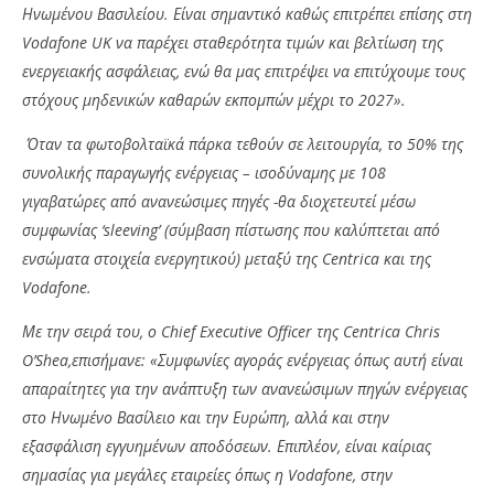
Ηνωμένου Βασιλείου. Είναι σημαντικό καθώς επιτρέπει επίσης στη
Vodafone UK να παρέχει σταθερότητα τιμών και βελτίωση της
ενεργειακής ασφάλειας, ενώ θα μας επιτρέψει να επιτύχουμε τους
στόχους μηδενικών καθαρών εκπομπών μέχρι το 2027».
Όταν τα φωτοβολταϊκά πάρκα τεθούν σε λειτουργία, το 50% της
συνολικής παραγωγής ενέργειας – ισοδύναμης με 108
γιγαβατώρες από ανανεώσιμες πηγές -θα διοχετευτεί μέσω
συμφωνίας ‘sleeving’ (σύμβαση πίστωσης που καλύπτεται από
ενσώματα στοιχεία ενεργητικού) μεταξύ της Centrica και της
Vodafone.
Με την σειρά του, ο Chief Executive Officer της Centrica Chris
O’Shea,επισήμανε: «Συμφωνίες αγοράς ενέργειας όπως αυτή είναι
απαραίτητες για την ανάπτυξη των ανανεώσιμων πηγών ενέργειας
στο Ηνωμένο Βασίλειο και την Ευρώπη, αλλά και στην
εξασφάλιση εγγυημένων αποδόσεων. Επιπλέον, είναι καίριας
σημασίας για μεγάλες εταιρείες όπως η Vodafone, στην