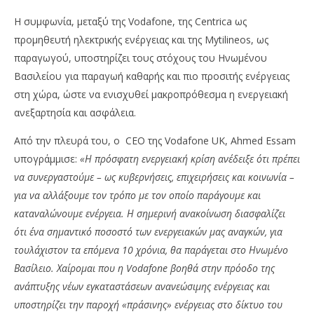
Η συμφωνία, μεταξύ της Vodafone, της Centrica ως
προμηθευτή ηλεκτρικής ενέργειας και της Mytilineos, ως
παραγωγού, υποστηρίζει τους στόχους του Ηνωμένου
Βασιλείου για παραγωή καθαρής και πιο προσιτής ενέργειας
στη χώρα, ώστε να ενισχυθεί μακροπρόθεσμα η ενεργειακή
ανεξαρτησία και ασφάλεια.
Από την πλευρά του, ο CEO της Vodafone UK, Ahmed Essam
υπογράμμισε:
«Η πρόσφατη ενεργειακή κρίση ανέδειξε ότι πρέπει
να συνεργαστούμε – ως κυβερνήσεις, επιχειρήσεις και κοινωνία –
για να αλλάξουμε τον τρόπο με τον οποίο παράγουμε και
καταναλώνουμε ενέργεια. Η σημερινή ανακοίνωση διασφαλίζει
ότι ένα σημαντικό ποσοστό των ενεργειακών μας αναγκών, για
τουλάχιστον τα επόμενα 10 χρόνια, θα παράγεται στο Ηνωμένο
Βασίλειο. Χαίρομαι που η Vodafone βοηθά στην πρόοδο της
ανάπτυξης νέων
εγκαταστάσεων ανανεώσιμης ενέργειας και
υποστηρίζει την παροχή «πράσινης» ενέργειας στο δίκτυο του