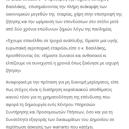
Βασιλάκης, επισημαίνοντας την πλήρη ανάκαμψη των
οικονομικών μεγεθών της εταιρίας, χάρη στην επιστροφή της
ζήτησης και την ωρίμανση των επενδύσεων στο στόλο μετά
από δύο χρόνια επώδυνων ζημιών λόγω της πανδημίας.
«Έχουμε επανέλθει σε τροχιά ανάπτυξης. Είμαστε μια υγιής
ευρωπαϊκή αεροπορική εταιρεία»,είπε ο κ. Βασιλάκης,
προσθέτοντας ότι: «Είμαστε δυνατοί και ανθεκτικοί κι
NOW VIEWING
ελπίζουμε να συνεχιστεί η χρονιά όπως ξεκίνησε με ισχυρή
Πως κατάφερε η Aegean να μπει σε μια ανοδική
Ν.
ζήτηση».
πορεία και να επωφεληθεί από τον Τουρισμό
πρ
Αναφορικά με την πρόταση για μη διανομή μερίσματος, είπε
17/03/2023
17/
pressroom
p
πως στόχος είναι η διατήρηση κεφαλαιακού αποθέματος
ικανού τόσο για τη χρηματοδότηση της επένδυσης που
αφορά τη δημιουργία ενός Κέντρου Υπηρεσιών
Συντήρησης και Προσομοιωτών Πτήσεων, όσο και για τη
δυνατότητα εξαγοράς των δικαιωμάτων του Δημοσίου σε
περίπτωση άσκησης των warrants που κατέχει.