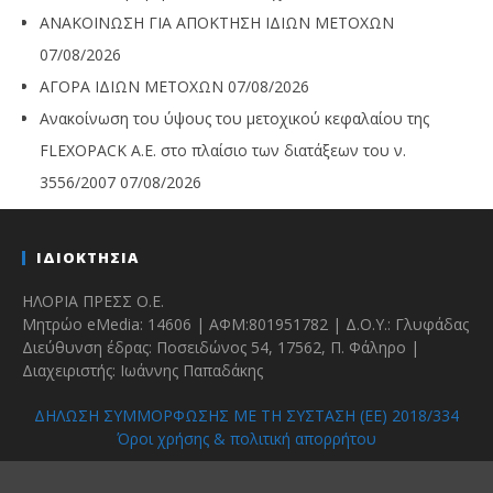
ΑΝΑΚΟΙΝΩΣΗ ΓΙΑ ΑΠΟΚΤΗΣΗ ΙΔΙΩΝ ΜΕΤΟΧΩΝ
07/08/2026
ΑΓΟΡΑ ΙΔΙΩΝ ΜΕΤΟΧΩΝ
07/08/2026
Ανακοίνωση του ύψους του μετοχικού κεφαλαίου της
FLEXOPACK A.E. στο πλαίσιο των διατάξεων του ν.
3556/2007
07/08/2026
ΙΔΙΟΚΤΗΣΙΑ
ΗΛΟΡΙΑ ΠΡΕΣΣ Ο.Ε.
Μητρώο eMedia: 14606 | ΑΦΜ:801951782 | Δ.Ο.Υ.: Γλυφάδας
Διεύθυνση έδρας: Ποσειδώνος 54, 17562, Π. Φάληρο |
Διαχειριστής: Ιωάννης Παπαδάκης
ΔΗΛΩΣΗ ΣΥΜΜΟΡΦΩΣΗΣ ΜΕ ΤΗ ΣΥΣΤΑΣΗ (ΕΕ) 2018/334
Όροι χρήσης & πολιτική απορρήτου