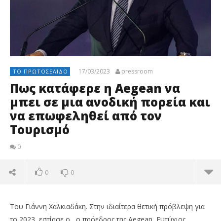
17/03/2023
pressroom
ΤΟ ΠΡΩΤΟΣΈΛΙΔΟ
Πως κατάφερε η Aegean να
μπει σε μια ανοδική πορεία και
να επωφεληθεί από τον
Τουρισμό
0
0
0
Του Γιάννη Χαλκιαδάκη. Στην ιδιαίτερα θετική πρόβλεψη για
το 2023, εστίασε ο ο πρόεδρος της Aegean, Ευτύχιος