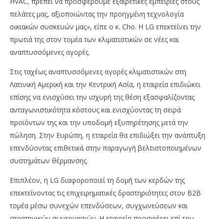
HVAC, πρέπει να προσφέρουμε εξαιρετικές εμπειρίες στους
πελάτες μας, αξιοποιώντας την προηγμένη τεχνολογία
οικιακών συσκευών μας», είπε ο κ. Cho. Η LG επεκτείνει την
πρωτιά της στον τομέα των κλιματιστικών σε νέες και
αναπτυσσόμενες αγορές.
Στις ταχέως αναπτυσσόμενες αγορές κλιματιστικών στη
Λατινική Αμερική και την Κεντρική Ασία, η εταιρεία επιδιώκει
επίσης να ενισχύσει την ισχυρή της θέση εξασφαλίζοντας
ανταγωνιστικότητα κόστους και ενισχύοντας τη σειρά
προϊόντων της και την υποδομή εξυπηρέτησης μετά την
πώληση. Στην Ευρώπη, η εταιρεία θα επιδιώξει την ανάπτυξη
επενδύοντας επιθετικά στην παραγωγή βελτιστοποιημένων
συστημάτων θέρμανσης.
Επιπλέον, η LG διαφοροποιεί τη δομή των κερδών της
επεκτείνοντας τις επιχειρηματικές δραστηριότητες στον B2B
τομέα μέσω συνεχών επενδύσεων, συγχωνεύσεων και
στρατηγικών συνεργασιών. Η εταιρεία προσφέρει επί του