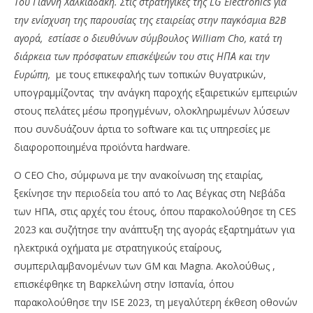
Του Γιάννη Χαλκιαδάκη. Στις στρατηγικές της LG Electronics για
την ενίσχυση της παρουσίας της εταιρείας στην παγκόσμια B2B
αγορά, εστίασε ο διευθύνων σύμβουλος William Cho, κατά τη
διάρκεια των πρόσφατων επισκέψεών του στις ΗΠΑ και την
Ευρώπη,
με τους επικεφαλής των τοπικών θυγατρικών,
υπογραμμίζοντας την ανάγκη παροχής εξαιρετικών εμπειριών
στους πελάτες μέσω προηγμένων, ολοκληρωμένων λύσεων
που συνδυάζουν άρτια το software και τις υπηρεσίες με
διαφοροποιημένα προϊόντα hardware.
NOW VIEWING
Ο CEO Cho, σύμφωνα με την ανακοίνωση της εταιρίας,
LG Electronics: Συνέχιση παροχής λύσεων
Ελ
ξεκίνησε την περιοδεία του από το Λας Βέγκας στη Νεβάδα
αντιλαμβανόμενοι πλήρως τις ανάγκες των
Αθ
των ΗΠΑ, στις αρχές του έτους, όπου παρακολούθησε τη CES
πελατών
πι
2023 και συζήτησε την ανάπτυξη της αγοράς εξαρτημάτων για
04/03/2023
04/
ηλεκτρικά οχήματα με στρατηγικούς εταίρους,
pressroom
p
συμπεριλαμβανομένων των GM και Magna. Ακολούθως ,
επισκέφθηκε τη Βαρκελώνη στην Ισπανία, όπου
παρακολούθησε την ISE 2023, τη μεγαλύτερη έκθεση οθονών