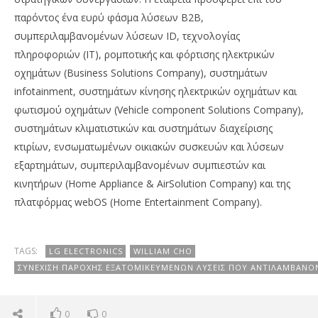
παρόντος ένα ευρύ φάσμα λύσεων B2B,
συμπεριλαμβανομένων λύσεων ID, τεχνολογίας
πληροφοριών (IT), ρομποτικής και φόρτισης ηλεκτρικών
οχημάτων (Business Solutions Company), συστημάτων
infotainment, συστημάτων κίνησης ηλεκτρικών οχημάτων και
φωτισμού οχημάτων (Vehicle component Solutions Company),
συστημάτων κλιματιστικών και συστημάτων διαχείρισης
κτιρίων, ενσωματωμένων οικιακών συσκευών και λύσεων
εξαρτημάτων, συμπεριλαμβανομένων συμπιεστών και
κινητήρων (Home Appliance & AirSolution Company) και της
πλατφόρμας webOS (Home Entertainment Company).
TAGS:
LG ELECTRONICS
WILLIAM CHO
ΣΥΝΈΧΙΣΗ ΠΑΡΟΧΉΣ ΕΞΑΤΟΜΙΚΕΥΜΈΝΩΝ ΛΎΣΕΙΣ ΠΟΥ ΑΝΤΙΛΑΜΒΆΝΟΝ
0
0