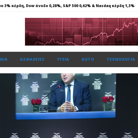
ου 3% κέρδη, Dow άνοδο 0,28%, S&P 500 0,62% & Nasdaq κέρδη 1,3%
Αναπτυξιακή Τράπεζα, ανοίγει δρόμο για δάνεια σε μικρομεσαίες.
νά με 11 πολλαπλές διακρίσεις, στα Loyalty Awards 2026
ενιάς τεχνολογία DM 5.0 Super Hybrid
ΜΊΑ
ΑΣΦΆΛΕΙΕΣ
ΥΓΕΊΑ
AUTO
ΤΕΧΝΟΛΟΓΊΑ
ου 3% κέρδη, Dow άνοδο 0,28%, S&P 500 0,62% & Nasdaq κέρδη 1,3%