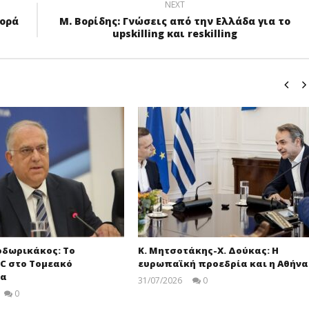
NEXT
γορά
Μ. Βορίδης: Γνώσεις από την Ελλάδα για το
upskilling και reskilling
οδωρικάκος: Το
Κ. Μητσοτάκης-Χ. Δούκας: Η
C στο Τομεακό
ευρωπαϊκή προεδρία και η Αθήνα
μα
31/07/2026
0
pressroom
0
pressroom