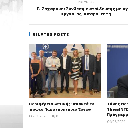
PREVIOUS
Σ. Ζαχαράκη: Σύνδεση εκπαίδευσης με α
εργασίας, απαραίτητη
RELATED POSTS
Περιφέρεια Αττικής: Αποκτά το
Τάκης Θε
πρώτο Παρατηρητήριο Έργων
ThessINTE
Πρόγραμ
06/08/2026
0
pressroom
04/08/2026