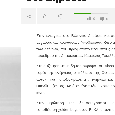
0
0
Στην ενέργεια, στο Ελληνικό Δημόσιο και στ
Εργασίας και Κοινωνικών Υποθέσεων,
Κωστ
των Δελφών, που πραγματοποιείται στους Δελ
προέδρου της Δημοκρατίας, Κατερίνας Σακελ
Στη συζήτηση με τη δημοσιογράφο του Alpha
NOW VIEWING
τομέα της ενέργειας ο πόλεμος της Ουκραν
αυτό» και αποδοκίμασε την ενέργεια και 
Κ. Χατζηδάκης: Οι μεγάλες
Wall: Άν
υπενθυμίζοντας πως όταν έγινε ιδιωτικοποίησ
προκλήσεις στο Δημόσιο
άνοδο 0,
Nasdaq κ
κίνηση.
28/04/2023
pressroom
28/04/2023
pressro
Στην ερώτηση της δημοσιογράφου σ
τοποθέτηση golden boys στον ΕΦΚΑ, απάντησε