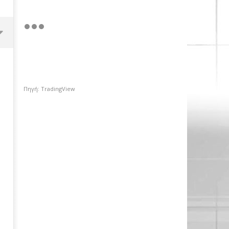
Πηγή: TradingView
Πέμπτο σερί κλείσιμο πάνω
από τις 2.600 μονάδες για το
Χρηματιστήριο Αθηνών με
ώθηση από το εξωτερικό
28/04/2023
pressroom