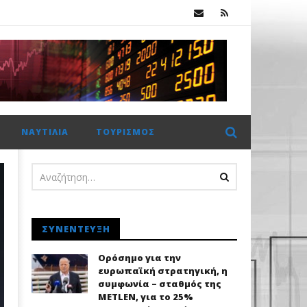
.
Πέμπτο σερί κλείσιμο πάνω από τις 2.600 μονάδες για το Χρηματιστήριο Αθηνών με ώθηση από το εξωτερικό
ΝΑΥΤΙΛΊΑ
ΤΟΥΡΙΣΜΌΣ
ΣΥΝΈΝΤΕΥΞΗ
Ορόσημο για την
ευρωπαϊκή στρατηγική, η
συμφωνία – σταθμός της
METLEN, για το 25%