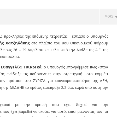
MORE
ις προκλήσεις της επόμενης τετραετίας, εστίασε ο υπουργός
ής Χατζηδάκης
στο πλαίσιο του 8oυ Οικονομικού Φόρουμ
φούς 26 – 29 Απριλίου και τελεί υπό την Αιγίδα της Α.Ε. της
λαροπούλου.
,
Ευαγγελία Τσικρικά
, ο υπουργός υπογράμμισε πως «στον
ίας ανέδειξε τις παθογένειες στην στρατηγική στο κομμάτι
την πρόταση του ΣΥΡΙΖΑ για επανακρατικοποίηση της ΔΕΗ,
ω του 3% κέρδη, Dow
Ελληνική Αναπτυξιακή Τράπεζα,
η της ΔΕΔΔΗΕ το κράτος εισέπραξε 2,2 δισ. ευρώ από αυτή την
28%, S&P 500 0,62% &
ανοίγει δρόμο για δάνεια σε
έρδη 1,3%
μικρομεσαίες..
28/04/2023
om
pressroom
χετικά με την κριτική που έχει δεχτεί για την
 πως έχει βαρεθεί να ακούει για αυτό, επισημαίνοντας πως οι