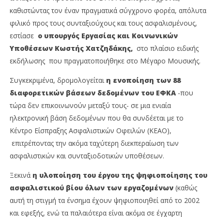
καθιστώντας τον έναν πραγματικά σύγχρονο φορέα, απόλυτα
φιλικό προς τους συνταξιούχους και τους ασφαλισμένους,
εστίασε
ο υπουργός Εργασίας και Κοινωνικών
Υποθέσεων Κωστής Χατζηδάκης,
στο πλαίσιο ειδικής
εκδήλωσης που πραγματοποιήθηκε στο Μέγαρο Μουσικής.
Συγκεκριμένα, δρομολογείται
η ενοποίηση των 88
διαφορετικών βάσεων δεδομένων του ΕΦΚΑ
-που
NOW VIEWING
τώρα δεν επικοινωνούν μεταξύ τους- σε μια ενιαία
Πως πέτυχε το υπουργείο εργασίας την έκδοση
Wa
ηλεκτρονική βάση δεδομένων που θα συνδέεται με το
570.000 εκκρεμών κύριων συντάξεων, μέσα σε 27
0,
Κέντρο Είσπραξης Ασφαλιστικών Οφειλών (ΚΕΑΟ),
μήνες;
23/
επιτρέποντας την ακόμα ταχύτερη διεκπεραίωση των
23/04/2023
p
ασφαλιστικών και συνταξιοδοτικών υποθέσεων.
pressroom
Ξεκινά
η υλοποίηση του έργου της ψηφιοποίησης του
ασφαλιστικού βίου όλων των εργαζομένων
(καθώς
αυτή τη στιγμή τα ένσημα έχουν ψηφιοποιηθεί από το 2002
και εφεξής, ενώ τα παλαιότερα είναι ακόμα σε έγχαρτη