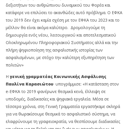
δεξιοτήτων του ανθρώπινου δυναμικού του Φορέα και
κατάφερε να επιλύσει το ακανθώδες αυτό πρόβλημα. Ο ΕΦΚΑ
του 2019 δεν έχει καμία σχέση με τον ΕΦΚΑ του 2023 και το
μέλλον θα είναι ακόμα καλύτερο. Δρομολογούμε τη
δημιουργία ενός νέου, λειτουργικού και αποτελεσματικού
Ολοκληρωμένου Πληροφοριακού Συστήματος αλλά και την
πλήρη ψηφιοποίηση της ασφαλιστικής ιστορίας των
ασφαλισμένων, με στόχο την καλύτερη εξυπηρέτηση των
πολιτών»
Η
γενική γραμματέας Κοινωνικής Ασφάλισης
Παυλίνα Καρασιώτου
υπογράμμισε: «Η κατάσταση στον
e-ΕΦΚΑ το 2019 φανέρωνε θεσμικά κενά, έλλειψη σε
υποδομές, διαδικασίες και ψηφιακά εργαλεία. Μέσα σε
τέσσερα χρόνια, στη Γενική Γραμματεία εργαστήκαμε σκληρά
για να θωρακίσουμε θεσμικά το ασφαλιστικό σύστημα, να
ελαφρύνουμε τη γραφειοκρατία, να θεσπίσουμε διαδικασίες
και μέτρα για τη βελτίωση της ζωής των ασφαλισμένων. Η