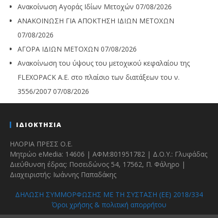
Ανακοίνωση Αγοράς Ιδίων Μετοχών
07/08/2026
ΑΝΑΚΟΙΝΩΣΗ ΓΙΑ ΑΠΟΚΤΗΣΗ ΙΔΙΩΝ ΜΕΤΟΧΩΝ
07/08/2026
ΑΓΟΡΑ ΙΔΙΩΝ ΜΕΤΟΧΩΝ
07/08/2026
Ανακοίνωση του ύψους του μετοχικού κεφαλαίου της
FLEXOPACK A.E. στο πλαίσιο των διατάξεων του ν.
3556/2007
07/08/2026
ΙΔΙΟΚΤΗΣΙΑ
ΗΛΟΡΙΑ ΠΡΕΣΣ Ο.Ε.
Μητρώο eMedia: 14606 | ΑΦΜ:801951782 | Δ.Ο.Υ.: Γλυφάδας
Διεύθυνση έδρας: Ποσειδώνος 54, 17562, Π. Φάληρο |
Διαχειριστής: Ιωάννης Παπαδάκης
ΔΗΛΩΣΗ ΣΥΜΜΟΡΦΩΣΗΣ ΜΕ ΤΗ ΣΥΣΤΑΣΗ (ΕΕ) 2018/334
Όροι χρήσης & πολιτική απορρήτου