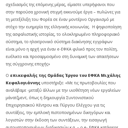
σχεδιασμός της επόμενης μέρας, είμαστε υπερήφανοι που
στην παρούσα χρονική στιγμή εκκινούμε έργα – πυλώνες για
τη μετεξέλιξη του Φορέα σε έναν μοντέρνο Οργανισμό με
στόχο την ευημερία της ελληνικής κοινωνίας. Η ψηφιοποίηση
της ασφαλιστικής ιστορίας, το ολοκληρωμένο πληροφοριακό
σύστημα, το ηλεκτρονικό σύστημα διακίνησης εγγράφων
είναι μόνο η αρχή για έναν e-ΕΦΚΑ φιλικό προς τον πολίτη,
ευέλικτο και προσαρμοσμένο στη δυναμική των απαιτήσεων
της σύγχρονης εποχής»
Ο
επικεφαλής της Ομάδας Έργου του ΕΦΚΑ Μιχάλης
Κεφαλογιάννης
υποστήριξε: «Με τις πρωτοβουλίες που
αναλάβαμε -μεταξύ άλλων με την υιοθέτηση νέων εργαλείων
μάνατζμεντ, όπως η δημιουργία Συντονιστικού
Επιχειρησιακού Κέντρου και Πύργου Ελέγχου για τις
συντάξεις, την εμπλοκή πιστοποιημένων δικηγόρων και
λογιστών στην έκδοση των συντάξεων, την εισαγωγή
αυτοματοποιημένων διαδικασιών κ.α. – ο e- ΕΦΚΑ κατάφερε