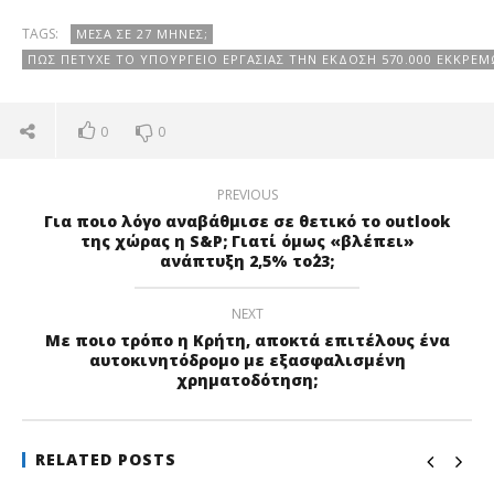
TAGS:
ΜΈΣΑ ΣΕ 27 ΜΉΝΕΣ;
ΠΩΣ ΠΈΤΥΧΕ ΤΟ ΥΠΟΥΡΓΕΊΟ ΕΡΓΑΣΊΑΣ ΤΗΝ ΈΚΔΟΣΗ 570.000 ΕΚΚΡΕ
0
0
PREVIOUS
Για ποιο λόγο αναβάθμισε σε θετικό το outlook
της χώρας η S&P; Γιατί όμως «βλέπει»
ανάπτυξη 2,5% το΄23;
NEXT
Με ποιο τρόπο η Κρήτη, αποκτά επιτέλους ένα
αυτοκινητόδρομο με εξασφαλισμένη
χρηματοδότηση;
RELATED POSTS