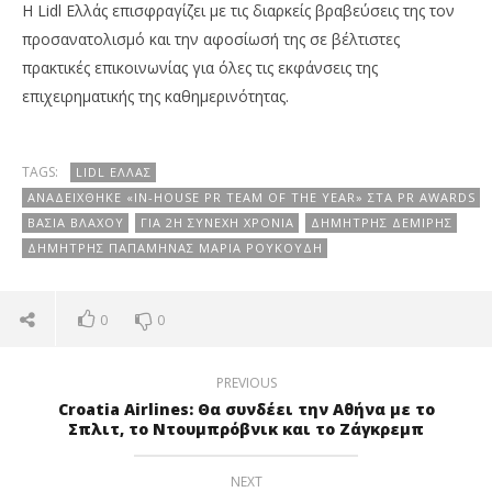
Η Lidl Ελλάς επισφραγίζει με τις διαρκείς βραβεύσεις της τον
προσανατολισμό και την αφοσίωσή της σε βέλτιστες
πρακτικές επικοινωνίας για όλες τις εκφάνσεις της
επιχειρηματικής της καθημερινότητας.
TAGS:
LIDL ΕΛΛΆΣ
ΑΝΑΔΕΊΧΘΗΚΕ «IN-HOUSE PR TEAM OF THE YEAR» ΣΤΑ PR AWARDS
ΒΆΣΙΑ ΒΛΆΧΟΥ
ΓΙΑ 2Η ΣΥΝΕΧΉ ΧΡΟΝΙΆ
ΔΗΜΉΤΡΗΣ ΔΕΜΊΡΗΣ
ΔΗΜΉΤΡΗΣ ΠΑΠΑΜΗΝΆΣ ΜΑΡΊΑ ΡΟΥΚΟΎΔΗ
0
0
PREVIOUS
Croatia Airlines: Θα συνδέει την Αθήνα με το
Σπλιτ, το Ντουμπρόβνικ και το Ζάγκρεμπ
NEXT