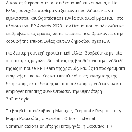
Δίνοντας έμφαση στην αποτελεσματική επικοινωνία, η Lidl
Ελλάς συνεχίζει σταθερά να ξεπερνά προκλήσεις και να
εξελίσσεται, καθώς απέσπασε εννέα συνολικά βραβεία, στο
πλαίσιο των PR Awards 2023, τον θεσμό που αναδεικνύει και
επιβραβεύει τις ομάδες και τις εταιρείες που βρίσκονται στην
κορυφή της επικοινωνίας και των δημοσίων σχέσεων.
Για δεύτερη συνεχή χρονιά η Lidl Ελλάς, βραβεύτηκε με μία
από τις τρεις μεγάλες διακρίσεις της βραδιάς για την ανάδειξή
της ως In-house PR Team της χρονιάς, καθώς τα προγράμματα
NOW VIEWING
εταιρικής επικοινωνίας και υπευθυνότητας, ενίσχυσης της
Lidl Ελλάς: Για 2η συνεχή χρονιά, αναδείχθηκε
Wa
δέσμευσης, εκπαίδευσης και προσέλκυσης εργαζόμενων και
«In-house PR Team of the Year» στα PR Awards
0,
employer branding συγκέντρωσαν την υψηλότερη
04/04/2023
04/
βαθμολογία.
pressroom
p
Τα βραβεία παρέλαβαν η Manager, Corporate Responsibility
Μαρία Ρουκούδη, ο Assistant Officer External
Communications Δημήτρης Παπαμηνάς, η Executive, HR