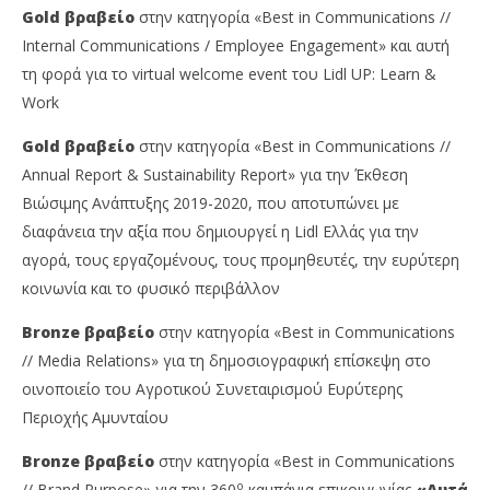
Gold
βραβείο
στην κατηγορία «Best in Communications //
Internal Communications / Employee Engagement» και αυτή
τη φορά για το virtual welcome event του Lidl UP: Learn &
Work
Gold
βραβείο
στην κατηγορία «Best in Communications //
Annual Report & Sustainability Report» για την Έκθεση
Βιώσιμης Ανάπτυξης 2019-2020, που αποτυπώνει με
διαφάνεια την αξία που δημιουργεί η Lidl Ελλάς για την
αγορά, τους εργαζομένους, τους προμηθευτές, την ευρύτερη
κοινωνία και το φυσικό περιβάλλον
Bronze
βραβείο
στην κατηγορία «Best in Communications
// Media Relations» για τη δημοσιογραφική επίσκεψη στο
οινοποιείο του Αγροτικού Συνεταιρισμού Ευρύτερης
Περιοχής Αμυνταίου
Bronze βραβείο
στην κατηγορία «Best in Communications
o
// Brand Purpose» για την 360
καμπάνια επικοινωνίας
«Αυτά