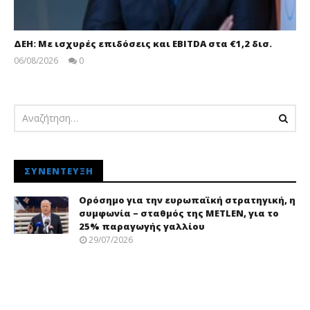
ΔΕΗ: Με ισχυρές επιδόσεις και EBITDA στα €1,2 δισ.
06/08/2026
0
pressroom
ΣΥΝΈΝΤΕΥΞΗ
Ορόσημο για την ευρωπαϊκή στρατηγική, η
συμφωνία – σταθμός της METLEN, για το
25% παραγωγής γαλλίου
29/07/2026