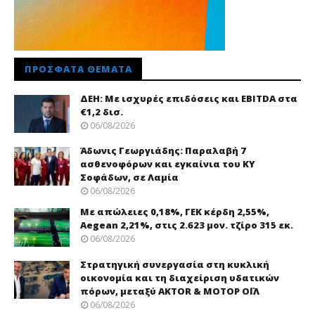
ΠΡΌΣΦΑΤΑ ΘΈΜΑΤΑ
ΔΕΗ: Με ισχυρές επιδόσεις και EBITDA στα
€1,2 δισ.
06/08/2026
Άδωνις Γεωργιάδης: Παραλαβή 7
ασθενοφόρων και εγκαίνια του ΚΥ
Σοφάδων, σε Λαμία
06/08/2026
Με απώλειες 0,18%, ΓΕΚ κέρδη 2,55%,
Aegean 2,21%, στις 2.623 μον. τζίρο 315 εκ.
06/08/2026
Στρατηγική συνεργασία στη κυκλική
οικονομία και τη διαχείριση υδατικών
πόρων, μεταξύ AKTOR & ΜΟΤΟΡ ΟΪΛ
06/08/2026