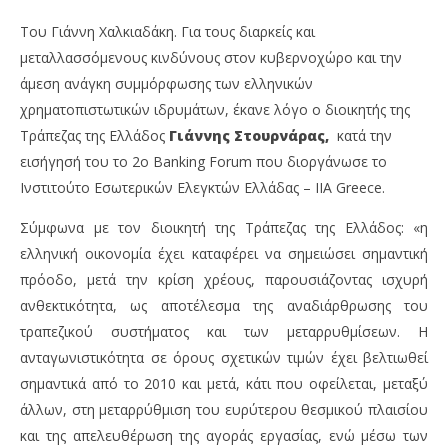
Του Γιάννη Χαλκιαδάκη. Για τους διαρκείς και
μεταλλασσόμενους κινδύνους στον κυβερνοχώρο και την
άμεση ανάγκη συμμόρφωσης των ελληνικών
χρηματοπιστωτικών ιδρυμάτων, έκανε λόγο ο διοικητής της
Τράπεζας της Ελλάδος
Γιάννης Στουρνάρας,
κατά την
εισήγησή του το 2ο Banking Forum που διοργάνωσε το
Ινστιτούτο Εσωτερικών Ελεγκτών Ελλάδας – IIA Greece.
Σύμφωνα με τον διοικητή της Τράπεζας της Ελλάδος: «η
ελληνική οικονομία έχει καταφέρει να σημειώσει σημαντική
NOW VIEWING
πρόοδο, μετά την κρίση χρέους, παρουσιάζοντας ισχυρή
Γιάννης Στουρνάρας: Να αντιμετωπίσουμε το
ΔΕ
ανθεκτικότητα, ως αποτέλεσμα της αναδιάρθρωσης του
ευρύ φάσμα απειλών
δι
τραπεζικού συστήματος και των μεταρρυθμίσεων. Η
16/05/2023
16/
ανταγωνιστικότητα σε όρους σχετικών τιμών έχει βελτιωθεί
pressroom
p
σημαντικά από το 2010 και μετά, κάτι που οφείλεται, μεταξύ
άλλων, στη μεταρρύθμιση του ευρύτερου θεσμικού πλαισίου
και της απελευθέρωση της αγοράς εργασίας, ενώ μέσω των