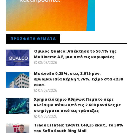
ΠΡΌΣΦΑΤΑ ΘΈΜΑΤΑ
Όμιλος Qualco: Απέκτησε το 50,1% της
Multiverse A.E, μια από τις κορυφαίες
08/08/2026
Με άνοδο 0,25%, στις 2.615 μον.
εβδομαδιαία κέρδη 1,76%, τζίρο στα €238
εκατ.
07/08/2026
Χρηματιστήριο Αθηνών: Πέμπτο σερί
κλείσιμο πάνω από τις 2.600 μονάδες με
στηρίγματα από τις τράπεζες
07/08/2026
Trade Εstates: Έναντι €49,35 εκατ., το 50%
του Sofia South Ring Mall