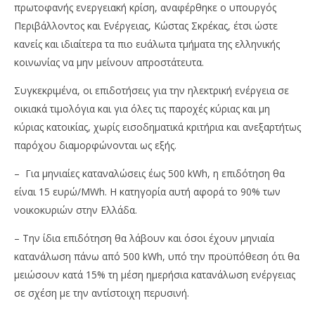
πρωτοφανής ενεργειακή κρίση, αναφέρθηκε ο υπουργός
Περιβάλλοντος και Ενέργειας, Κώστας Σκρέκας, έτσι ώστε
κανείς και ιδιαίτερα τα πιο ευάλωτα τμήματα της ελληνικής
κοινωνίας να μην μείνουν απροστάτευτα.
Συγκεκριμένα, οι επιδοτήσεις για την ηλεκτρική ενέργεια σε
οικιακά τιμολόγια και για όλες τις παροχές κύριας και μη
κύριας κατοικίας, χωρίς εισοδηματικά κριτήρια και ανεξαρτήτως
παρόχου διαμορφώνονται ως εξής.
NOW VIEWING
– Για μηνιαίες καταναλώσεις έως 500 kWh, η επιδότηση θα
Κώστας Σκρέκας: Με νέα μέτρα στήριξης τον Μάιο
Όμ
είναι 15 ευρώ/MWh. Η κατηγορία αυτή αφορά το 90% των
και τον Ιούνιο
A.
νοικοκυριών στην Ελλάδα.
05/05/2023
05/
pressroom
p
– Την ίδια επιδότηση θα λάβουν και όσοι έχουν μηνιαία
κατανάλωση πάνω από 500 kWh, υπό την προϋπόθεση ότι θα
μειώσουν κατά 15% τη μέση ημερήσια κατανάλωση ενέργειας
σε σχέση με την αντίστοιχη περυσινή.