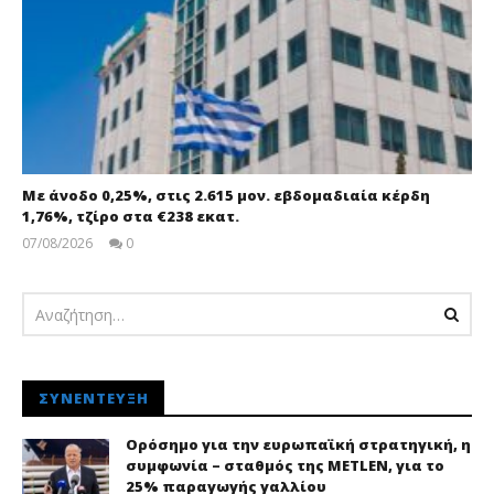
Με άνοδο 0,25%, στις 2.615 μον. εβδομαδιαία κέρδη
1,76%, τζίρο στα €238 εκατ.
07/08/2026
0
pressroom
ΣΥΝΈΝΤΕΥΞΗ
Ορόσημο για την ευρωπαϊκή στρατηγική, η
συμφωνία – σταθμός της METLEN, για το
25% παραγωγής γαλλίου