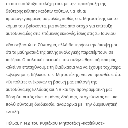
τα πιο αισιόδοξα στελέχη του, με την προκήρυξη της
δεύτερης κάλπης κατόπιν τούτων, να είναι
προδιαγεγραμμένη ασφαλώς, καθώς ο κ. Μητσοτάκης και το
κόμμα του βρίσκονται μια ανάσα από στόχο για επίτευξη
αυτοδυναμίας στις επόμενες εκλογές, ίσως στις 25 Ιουνίου.
«Θα σεβαστώ το Σύνταγμα, αλλά θα τηρήσω την άποψη μου
ότι τα μαθηματικά της απλής αναλογικής παραπέμπουν σε
NOW VIEWING
παζάρια. Ο πολιτικός σεισμός που εκδηλώθηκε σήμερα μάς
Πόσο σημαντική είναι η σαρωτική επικράτηση
Όμ
καλεί να επιταχύνουμε τη διαδικασία για να έχουμε ταχύτερα
της Νέας Δημοκρατίας και του Κυριάκου
A.
κυβέρνηση», δήλωσε ο κ. Μητσοτάκης, για να προσθέσει ότι:
Μητσοτάκη;
22/
«Οι πολίτες ενέκριναν τη βασική μας επιλογή της
22/05/2023
p
αυτοδύναμης Ελλάδας και ΝΔ και την προγραμματική μας
pressroom
θέση ότι αυτός είναι ο μόνος δρόμος», στοχεύοντας σε μια
πολύ σύντομη διαδικασία, αναφορικά με την διερευνητική
εντολή.
Τελικά, η Ν.Δ του Κυριάκου Μητσοτάκη «κατέκλυσε»