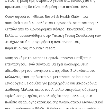
φέτος, η μέση τιμή δωματίου γενικά στα ξενοδοχεία της
πρωτεύουσας θα είναι αυξημένη κατά περίπου 10%.
Όσον αφορά το «Elatos Resort & Health Club», που
αποτελείται από 40 σαλέ στον Παρνασσό, σε απόσταση 35
λεπτών από το Χιονοδρομικό Κέντρο Παρνασσού, στα
Κελάρια, ανακοινώθηκε στην Τακτική Γενική Συνέλευση των
μετόχων ότι θα προχωρήσει η ανακαίνηση του,
παραμένοντας mountain resort.
Αναφορικά με το «Athens Capital», προγραμματίζεται η
επέκταση του, ενώ σύντομα θα έχει ολοκληρωθεί η
αδειοδότηση του ακινήτου επί της οδού Ζαλοκώστα στο
Κολωνάκι, τπου πρόκειται να μετατραπεί σε boutique
ξενοδοχείο με σουίτες για βραχυχρόνια και μακροχρόνια
μίσθωση. Μάλισα, πέρσι τον Απρίλιο υπεγράφη σύμβαση
εκμίσθωσης κτηρίου, συνολικής έκτασης 1.854 τ.μ., στο
πλαίσιο εφαρμογής κατακύρωσης πλειοδοτικού διαγωνισμού
που διενήργησε ο ΕΦΚΑ. Η διάρκεια της μίσθωσης ορίζεται