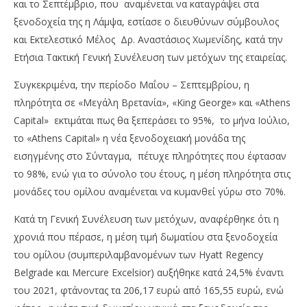
και το Σεπτέμβριο, που αναμένεται να καταγράψει στα
ξενοδοχεία της η Λάμψα, εστίασε ο διευθύνων σύμβουλος
και Εκτελεστικό Μέλος Δρ. Αναστάσιος Χωμενίδης, κατά την
Ετήσια Τακτική Γενική Συνέλευση των μετόχων της εταιρείας.
Συγκεκριμένα, την περίοδο Μαΐου – Σεπτεμβρίου, η
πληρότητα σε «Μεγάλη Βρετανία», «King George» και «Athens
Capital» εκτιμάται πως θα ξεπεράσει το 95%, το μήνα Ιούλιο,
το «Athens Capital» η νέα ξενοδοχειακή μονάδα της
NOW VIEWING
εισηγμένης στο Σύνταγμα, πέτυχε πληρότητες που έφτασαν
Λάμψα: Αναμένονται πολύ υψηλές πληρό-τητες
Wa
το 98%, ενώ για το σύνολο του έτους, η μέση πληρότητα στις
και το Σεπτέμβριο
0,
μονάδες του ομίλου αναμένεται να κυμανθεί γύρω στο 70%.
03/07/2023
03/
pressroom
p
Κατά τη Γενική Συνέλευση των μετόχων, αναφέρθηκε ότι η
χρονιά που πέρασε, η μέση τιμή δωματίου στα ξενοδοχεία
του ομίλου (συμπεριλαμβανομένων των Hyatt Regency
Belgrade και Mercure Excelsior) αυξήθηκε κατά 24,5% έναντι
του 2021, φτάνοντας τα 206,17 ευρώ από 165,55 ευρώ, ενώ