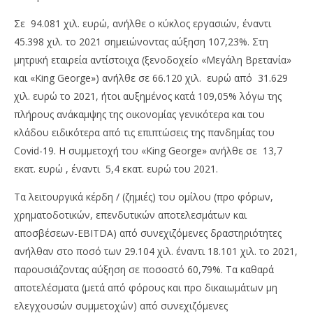
Σε 94.081 χιλ. ευρώ, ανήλθε ο κύκλος εργασιών, έναντι
45.398 χιλ. το 2021 σημειώνοντας αύξηση 107,23%. Στη
μητρική εταιρεία αντίστοιχα (ξενοδοχείο «Μεγάλη Βρετανία»
και «King George») ανήλθε σε 66.120 χιλ. ευρώ από 31.629
χιλ. ευρώ το 2021, ήτοι αυξημένος κατά 109,05% λόγω της
πλήρους ανάκαμψης της οικονομίας γενικότερα και του
κλάδου ειδικότερα από τις επιπτώσεις της πανδημίας του
Covid-19. Η συμμετοχή του «King George» ανήλθε σε 13,7
εκατ. ευρώ , έναντι 5,4 εκατ. ευρώ του 2021.
Τα λειτουργικά κέρδη / (ζημιές) του ομίλου (προ φόρων,
χρηματοδοτικών, επενδυτικών αποτελεσμάτων και
αποσβέσεων-EBITDA) από συνεχιζόμενες δραστηριότητες
ανήλθαν στο ποσό των 29.104 χιλ. έναντι 18.101 χιλ. το 2021,
παρουσιάζοντας αύξηση σε ποσοστό 60,79%. Τα καθαρά
αποτελέσματα (μετά από φόρους και προ δικαιωμάτων μη
ελεγχουσών συμμετοχών) από συνεχιζόμενες