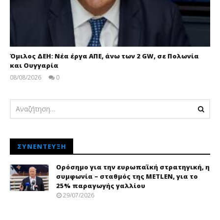
Όμιλος ΔΕΗ: Νέα έργα ΑΠΕ, άνω των 2 GW, σε Πολωνία
και Ουγγαρία
08/08/2026
0
pressroom
ΣΥΝΈΝΤΕΥΞΗ
Ορόσημο για την ευρωπαϊκή στρατηγική, η
συμφωνία – σταθμός της METLEN, για το
25% παραγωγής γαλλίου
29/07/2026