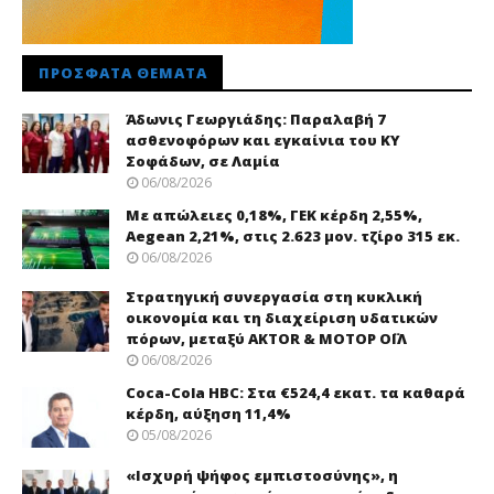
ΠΡΌΣΦΑΤΑ ΘΈΜΑΤΑ
Άδωνις Γεωργιάδης: Παραλαβή 7
ασθενοφόρων και εγκαίνια του ΚΥ
Σοφάδων, σε Λαμία
06/08/2026
Με απώλειες 0,18%, ΓΕΚ κέρδη 2,55%,
Aegean 2,21%, στις 2.623 μον. τζίρο 315 εκ.
06/08/2026
Στρατηγική συνεργασία στη κυκλική
οικονομία και τη διαχείριση υδατικών
πόρων, μεταξύ AKTOR & ΜΟΤΟΡ ΟΪΛ
06/08/2026
Coca-Cola HBC: Στα €524,4 εκατ. τα καθαρά
κέρδη, αύξηση 11,4%
05/08/2026
«Ισχυρή ψήφος εμπιστοσύνης», η