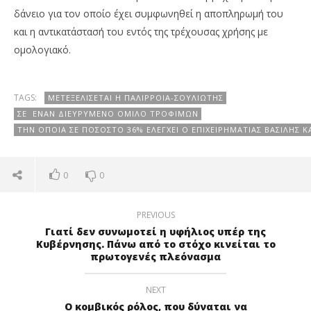
δάνειο για τον οποίο έχει συμφωνηθεί η αποπληρωμή του
και η αντικατάστασή του εντός της τρέχουσας χρήσης με
ομολογιακό.
TAGS:
ΜΕΤΕΞΕΛΊΣΕΤΑΙ Η ΠΑΛΊΡΡΟΙΑ-ΣΟΥΛΙΏΤΗΣ
ΣΕ ΈΝΑΝ ΔΙΕΥΡΥΜΈΝΟ ΌΜΙΛΟ ΤΡΟΦΊΜΩΝ
ΤΗΝ ΟΠΟΊΑ ΣΕ ΠΟΣΟΣΤΌ 36% ΕΛΈΓΧΕΙ Ο ΕΠΙΧΕΙΡΗΜΑΤΊΑΣ ΒΑΣΊΛΗΣ 
0
0
PREVIOUS
Γιατί δεν συνωμοτεί η υφήλιος υπέρ της
Κυβέρνησης. Πάνω από το στόχο κινείται το
πρωτογενές πλεόνασμα
NEXT
Ο κομβικός ρόλος, που δύναται να