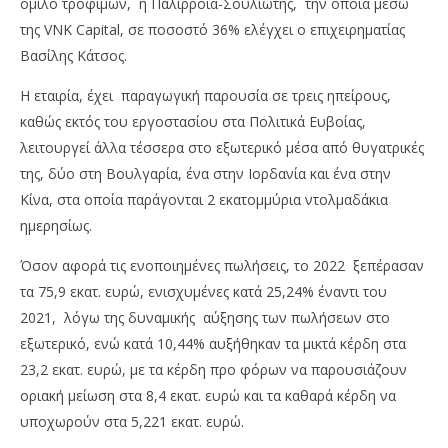
όμιλο τροφίμων, η Παλίρροια-Σουλιώτης, την οποία μέσω
της VNK Capital, σε ποσοστό 36% ελέγχει ο επιχειρηματίας
Βασίλης Κάτσος.
Η εταιρία, έχει παραγωγική παρουσία σε τρεις ηπείρους,
καθώς εκτός του εργοστασίου στα Πολιτικά Ευβοίας,
λειτουργεί άλλα τέσσερα στο εξωτερικό μέσα από θυγατρικές
της, δύο στη Βουλγαρία, ένα στην Ιορδανία και ένα στην
Κίνα, στα οποία παράγονται 2 εκατομμύρια ντολμαδάκια
NOW VIEWING
ημερησίως.
Σε έναν διευρυμένο όμιλο τροφίμων,
Άδ
Όσον αφορά τις ενοποιημένες πωλήσεις, το 2022 ξεπέρασαν
μετεξελίσεται η Παλίρροια, που ελέγχει κατά
κα
36% ο Βασίλης Κάτσος
τα 75,9 εκατ. ευρώ, ενισχυμένες κατά 25,24% έναντι του
18/
18/08/2023
p
2021, λόγω της δυναμικής αύξησης των πωλήσεων στο
pressroom
εξωτερικό, ενώ κατά 10,44% αυξήθηκαν τα μικτά κέρδη στα
23,2 εκατ. ευρώ, με τα κέρδη προ φόρων να παρουσιάζουν
οριακή μείωση στα 8,4 εκατ. ευρώ και τα καθαρά κέρδη να
υποχωρούν στα 5,221 εκατ. ευρώ.