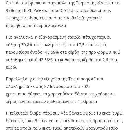
Co Ltd που βρίσκεται στην πόλη της Turpan της Κίνας και το
97% της HEZE Palexpo Food Co Ltd που βρίσκεται στην
Taiping της Κίνας, ενώ από τις Κινεζικές θυγατρικές
προμηθεύεται τα αμπελόφυλλα.
Πιο αναλυτικά, η εξαγορασμένη εταιρία πέτυχε πέρυσι
αύξηση 30,8% στις πωλήσεις της στα 17,3 εκατ. ευρώ,
παρουσίασε άνοδο 40,59% στα κέρδη της προ φόρων, ενώ
αυξήθηκαν κατά 42,38% τα καθαρά της κέρδη στα 2,6 εκατ.
ευρώ.
Παράλληλα, για την εξαγορά της Τσαμπάσης ΑΕ που
ολοκληρώθηκε στις 27 Ιανουαρίου του 2023
χρησιμοποιήθηκαν τα χορηγηθέντα δάνεια της χρήσης και
μέρος των ταμειακών διαθεσίμων της Παλίρροια.
Η τελευταία έλαβε πέρυσι 3 νέα δάνεια ύψους 13 εκατ. ευρώ,
διάρκειας 1 και 3 ετών για τις επενδυτικές της δραστηριότητες,
από τα οποία τα 5 εκατ. ευρώ αποτελούν βραχυπρόθεσμο