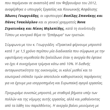
που παρέμεναν σε αναστολή από τον Φεβρουάριο του 2012,
αναφέρθηκε ο υπουργός Εργασίας και Κοινωνικής Ασφάλισης
Άδωνις Γεωργιάδης
, οι υφυπουργοί
Βασίλης Σπανάκης και
Πάνος Τσακλόγλου
και οι γενικοί γραμματείς
Άννα
Στρατινάκη και Νίκος Μηλαπίδης,
κατά τη συνέντευξη
Τύπου με κεντρικό θέμα το “ξεπάγωμα” των τριετιών.
Σύμφωνα με τον κ. Γεωργιάδη: «
Πρακτικά φέρνουμε μπροστά
κατά 1 με 1,5 χρόνο περίπου μία διαδικασία που σύμφωνα με την
NOW VIEWING
υφιστάμενη νομοθεσία θα ξεκλείδωνε όταν η ανεργία θα έφτανε
Ά.Γεωργιάδη,Β.Σπανάκης: Ξεπαγώνουν τριετίες
ΔΕ
να έχει 4 συνεχόμενα τρίμηνα κάτω από 10%. Η διεθνής
και επιδόματα
δι
ανταγωνιστικότητα της οικονομίας, οι καλοί μισθοί και το
20/09/2023
20/
εσωτερικό επίπεδο τιμών αποτελούν καθοριστικούς παράγοντες
pressroom
p
για να έχουμε μια ισορροπημένη και Ευρωπαϊκή αγορά εργασίας.
Προχωράμε συνεπώς μπροστά, με σταθερά βήματα υπέρ των
πολλών και της νόμιμης αυτής εργασίας, αλλά και μαθαίνοντας
από τα λάθη του παρελθόντος. Η ανεργία βαίνει μειούμενη με