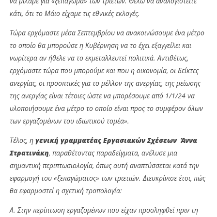
να μιλάμε για «ξεπάγωμα» των τριετών. Θέλω να αναλογιστείτε
κάτι, ότι το Μάιο είχαμε τις εθνικές εκλογές.
Τώρα ερχόμαστε μέσα Σεπτεμβρίου να ανακοινώσουμε ένα μέτρο
το οποίο θα μπορούσε η Κυβέρνηση να το έχει εξαγγείλει και
νωρίτερα αν ήθελε να το εκμεταλλευτεί πολιτικά. Αντιθέτως,
ερχόμαστε τώρα που μπορούμε και που η οικονομία, οι δείκτες
ανεργίας, οι προοπτικές για το μέλλον της ανεργίας, της μείωσης
της ανεργίας είναι τέτοιες ώστε να μπορέσουμε από 1/1/24 να
υλοποιήσουμε ένα μέτρο το οποίο είναι προς το συμφέρον όλων
των εργαζομένων του ιδιωτικού τομέα».
Τέλος, η
γενική γραμματέας Εργασιακών Σχέσεων
Άννα
Στρατινάκη
, παραθέτοντας παραδείγματα, ανέλυσε μια
σημαντική περιπτωσιολογία, όπως αυτή αναπτύσσεται κατά την
εφαρμογή του «ξεπαγώματος» των τριετιών. Διευκρίνισε έτσι, πώς
θα εφαρμοστεί η σχετική τροπολογία:
Α. Στην περίπτωση εργαζομένων που είχαν προσληφθεί πριν τη