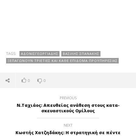
TAGS:
ΆΔΟΝΙΣΓΕΩΡΓΙΆΔΗΣ
ΒΑΣΊΛΗΣ ΣΠΑΝΆΚΗΣ
ΞΕΠΑΓΏΝΟΥΝ ΤΡΙΕΤΊΕΣ ΚΑΙ ΚΆΘΕ ΕΠΊΔΟΜΑ ΠΡΟΫΠΗΡΕΣΊΑΣ
0
0
PREVIOUS
Ν.Ταχιάος: Απευθείας ανάθεση στους κατα-
σκευαστικούς Ομίλους
NEXT
Κωστής Χατζηδάκης: Η στρατηγική σε πέντε