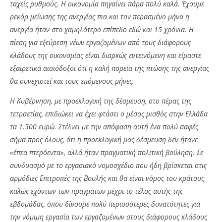
ταχείς ρυθμούς. Η οικονομία πηγαίνει πάρα πολύ καλά. Έχουμε
ρεκόρ μείωσης της ανεργίας πια και τον περασμένο μήνα η
ανεργία ήταν στο χαμηλότερο επίπεδο εδώ και 15 χρόνια. Η
πίεση για εξεύρεση νέων εργαζομένων από τους διάφορους
κλάδους της οικονομίας είναι διαρκώς εντεινόμενη και είμαστε
εξαιρετικά αισιόδοξοι ότι η καλή πορεία της πτώσης της ανεργίας
θα συνεχιστεί και τους επόμενους μήνες.
Η Κυβέρνηση, με προεκλογική της δέσμευση, στο πέρας της
τετραετίας, επιδιώκει να έχει φτάσει ο μέσος μισθός στην Ελλάδα
τα 1.500 ευρώ. Στέλνει με την απόφαση αυτή ένα πολύ σαφές
σήμα προς όλους, ότι η προεκλογική μας δέσμευση δεν ήτανε
«έπεα πτερόεντα», αλλά ήταν πραγματική πολιτική βούληση. Σε
συνδυασμό με το εργασιακό νομοσχέδιο που ήδη βρίσκεται στις
αρμόδιες Επιτροπές της Βουλής και θα είναι νόμος του κράτους
καλώς εχόντων των πραγμάτων μέχρι το τέλος αυτής της
εβδομάδας, όπου δίνουμε πολύ περισσότερες δυνατότητες για
την νόμιμη εργασία των εργαζομένων στους διάφορους κλάδους