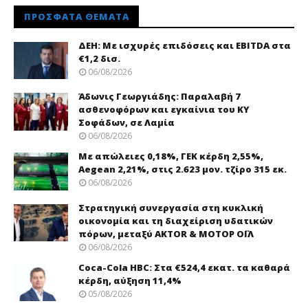
ΠΡΌΣΦΑΤΑ ΘΈΜΑΤΑ
ΔΕΗ: Με ισχυρές επιδόσεις και EBITDA στα
€1,2 δισ.
06/08/2026
Άδωνις Γεωργιάδης: Παραλαβή 7
ασθενοφόρων και εγκαίνια του ΚΥ
Σοφάδων, σε Λαμία
06/08/2026
Με απώλειες 0,18%, ΓΕΚ κέρδη 2,55%,
Aegean 2,21%, στις 2.623 μον. τζίρο 315 εκ.
06/08/2026
Στρατηγική συνεργασία στη κυκλική
οικονομία και τη διαχείριση υδατικών
πόρων, μεταξύ AKTOR & ΜΟΤΟΡ ΟΪΛ
06/08/2026
Coca-Cola HBC: Στα €524,4 εκατ. τα καθαρά
κέρδη, αύξηση 11,4%
05/08/2026