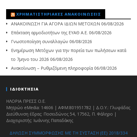
ΧΡΗΜΑΤΙΣΤΗΡΙΑΚΈΣ ΑΝΑΚΟΙΝΏΣΕΙΣ
ΑΝΑΚΟΙΝΩΣΗ ΓΙΑ ΑΓΟΡΑ ΙΔΙΩΝ ΜΕΤΟΧΩΝ
06/08/2026
Επέκταση αρμοδιοτήτων της ΕΥΑΘ Α.Ε.
06/08/2026
Γνωστοποίηση συναλλαγών
06/08/2026
Ενημέρωση Μετόχων για την πορεία των πωλήσεων κατά
το 7μηνο του 2026
06/08/2026
Ανακοίνωση – Ρυθμιζόμενη πληροφορία
06/08/2026
ΙΔΙΟΚΤΗΣΙΑ
ΗΛΟΡΙΑ ΠΡΕΣΣ Ο.Ε.
Μητρώο eMedia: 14606 | ΑΦΜ:801951782 | Δ.Ο.Υ.: Γλυφάδας
Διεύθυνση έδρας: Ποσειδώνος 54, 17562, Π. Φάληρο |
Διαχειριστής: Ιωάννης Παπαδάκης
ΔΗΛΩΣΗ ΣΥΜΜΟΡΦΩΣΗΣ ΜΕ ΤΗ ΣΥΣΤΑΣΗ (ΕΕ) 2018/334