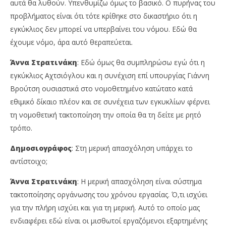
αυτά θα λυθούν. Υπενθυμίζω όμως το βασικό. Ο πυρήνας του
προβλήματος είναι ότι τότε κρίθηκε στο δικαστήριο ότι η
εγκύκλιος δεν μπορεί να υπερβαίνει του νόμου. Εδώ θα
έχουμε νόμο, άρα αυτό θεραπεύεται.
Άννα Στρατινάκη
: Εδώ όμως θα συμπληρώσω εγώ ότι η
εγκύκλιος Αχτσιόγλου και η συνέχιση επί υπουργίας Γιάννη
Βρούτση ουσιαστικά στο νομοθετημένο κατώτατο κατά
εθιμικό δίκαιο πλέον και σε συνέχεια των εγκυκλίων φέρνει
τη νομοθετική τακτοποίηση την οποία θα τη δείτε με ρητό
τρόπο.
Δημοσιογράφος
: Στη μερική απασχόληση υπάρχει το
αντίστοιχο;
Άννα Στρατινάκη
: Η μερική απασχόληση είναι σύστημα
τακτοποίησης οργάνωσης του χρόνου εργασίας. Ό,τι ισχύει
για την πλήρη ισχύει και για τη μερική. Αυτό το οποίο μας
ενδιαφέρει εδώ είναι οι μισθωτοί εργαζόμενοι εξαρτημένης