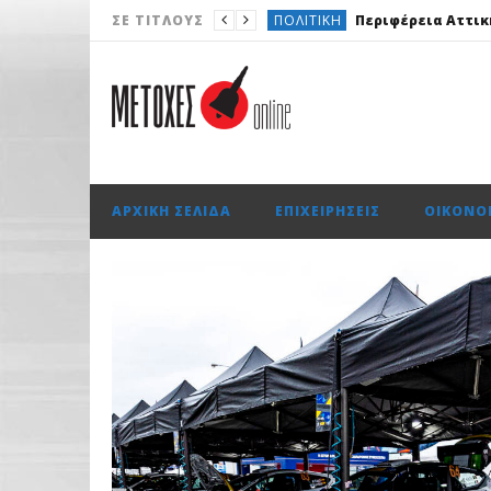
ΠΟΛΙΤΙΚΉ
Περιφέρεια Αττικ
ΣΕ ΤΊΤΛΟΥΣ
ΑΓΟΡΈΣ
ΟΤΕ: Για 18η συνεχό
ΤΟ ΠΡΩΤΟΣΈΛΙΔΟ
Με επαναλ
AUTO
OMODA & JAECOO: Την
ΑΡΧΙΚΉ ΣΕΛΊΔΑ
ΕΠΙΧΕΙΡΉΣΕΙΣ
ΟΙΚΟΝΟ