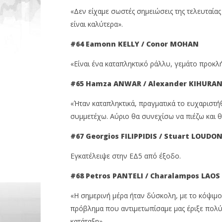
«Δεν είχαμε σωστές σημειώσεις της τελευταίας
είναι καλύτερα».
#64 Eamonn
KELLY / Conor
MOHAN
«Είναι ένα καταπληκτικό ράλλυ, γεμάτο προκλήσ
#65 Hamza
ANWAR / Alexander
KIHURAN
«Ήταν καταπληκτικά, πραγματικά το ευχαριστήθ
συμμετέχω. Αύριο θα συνεχίσω να πιέζω και 
#67 Georgios
FILIPPIDIS / Stuart
LOUDO
Εγκατέλειψε στην ΕΔ5 από έξοδο.
#68 Petros
PANTELI / Charalampos
LAOS
«Η σημερινή μέρα ήταν δύσκολη, με το κόψιμο
πρόβλημα που αντιμετωπίσαμε μας έριξε πολύ
κατάταξη».