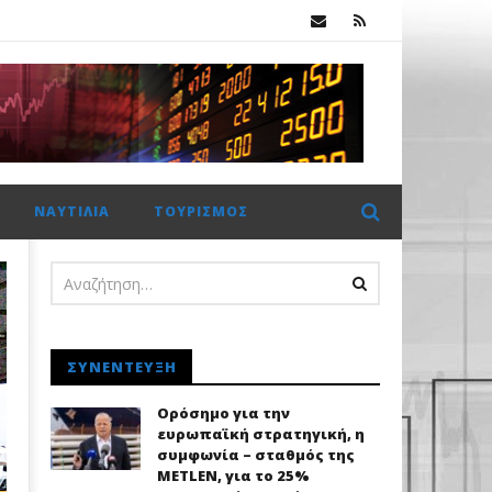
 €2 δισ. η CrediaBank
ΝΑΥΤΙΛΊΑ
ΤΟΥΡΙΣΜΌΣ
ΣΥΝΈΝΤΕΥΞΗ
Ορόσημο για την
ευρωπαϊκή στρατηγική, η
συμφωνία – σταθμός της
METLEN, για το 25%