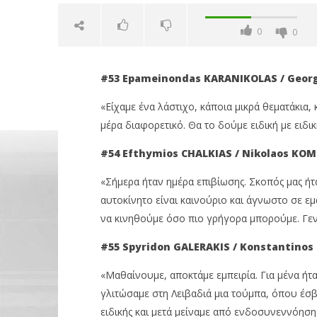
0
0
#53 Epameinondas
KARANIKOLAS / Georg
«Είχαμε ένα λάστιχο, κάποια μικρά θεματάκια,
μέρα διαφορετικό. Θα το δούμε ειδική με ειδικ
#54 Efthymios
CHALKIAS / Nikolaos
KOM
NOW VIEWING
«Σήμερα ήταν ημέρα επιβίωσης. Σκοπός μας ήτ
αυτοκίνητο είναι καινούριο και άγνωστο σε ε
ΕΚΟ Ράλλυ Ακρόπολις: Δύσκολο,
OMODA &
να κινηθούμε όσο πιο γρήγορα μπορούμε. Γεν
σκληρό, κάθε μέρα διαφορετικό
θέτει ως
09/09/2023
09/09/2023
#55 Spyridon
GALERAKIS / Konstantinos
pressroom
pressro
«Μαθαίνουμε, αποκτάμε εμπειρία. Για μένα ήτα
γλιτώσαμε στη Λειβαδιά μια τούμπα, όπου έσβη
ειδικής και μετά μείναμε από ενδοσυνεννόηση