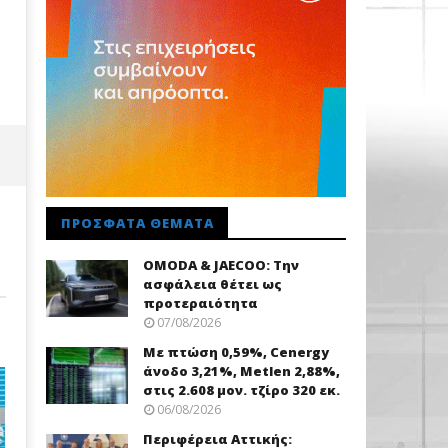
ΠΡΌΣΦΑΤΑ ΘΈΜΑΤΑ
OMODA & JAECOO: Την
ασφάλεια θέτει ως
προτεραιότητα
07/08/2026
Με πτώση 0,59%, Cenergy
άνοδο 3,21%, Metlen 2,88%,
στις 2.608 μον. τζίρο 320 εκ.
06/08/2026
Περιφέρεια Αττικής: