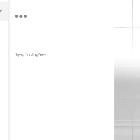
Πηγή: TradingView
Περιφέρεια Αττικής: Αποκτά το
πρώτο Παρατηρητήριο Έργων
09/09/2023
pressroom