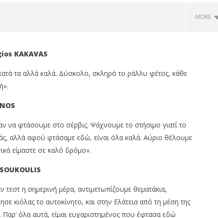
MORE
ios
KAKAVAS
 κατά τα αλλά καλά. Δύσκολο, σκληρό το ράλλυ φέτος, κάθε
ή».
NOS
αν να φτάσουμε στο σέρβις. Ψάχνουμε το στήσιμο γιατί το
μάς, αλλά αφού φτάσαμε εδώ, είναι όλα καλά. Αύριο θέλουμε
 JAECOO: Την ασφάλεια
Με πτώση 0,59%, Cenergy άνοδο
ικά είμαστε σε καλό δρόμο».
 προτεραιότητα
3,21%, Metlen 2,88%, στις 2.608
μον. τζίρο 320 εκ.
SOUKOULIS
om
09/09/2023
pressroom
ν τεστ η σημερινή μέρα, αντιμετωπίζουμε θεματάκια,
σε κιόλας το αυτοκίνητο, και στην Ελάτεια από τη μέση της
. Παρ’ όλα αυτά, είμαι ευχαριστημένος που έφτασα εδώ