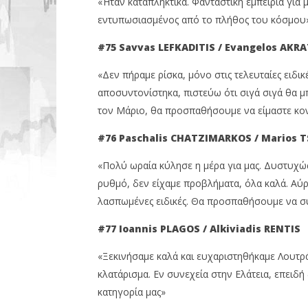
«Ήταν καταπληκτικά. Φανταστική εμπειρία για 
εντυπωσιασμένος από το πλήθος του κόσμου»
#75 Savvas
LEFKADITIS / Evangelos
AKRA
«Δεν πήραμε ρίσκα, μόνο στις τελευταίες ειδικ
αποσυντονίστηκα, πιστεύω ότι σιγά σιγά θα μ
τον Μάριο, θα προσπαθήσουμε να είμαστε κον
#76 Paschalis
CHATZIMARKOS / Marios
T
«Πολύ ωραία κύλησε η μέρα για μας. Δυστυχώ
ρυθμό, δεν είχαμε προβλήματα, όλα καλά. Αύρι
λασπωμένες ειδικές. Θα προσπαθήσουμε να σ
#77 Ioannis
PLAGOS / Alkiviadis
RENTIS
«Ξεκινήσαμε καλά και ευχαριστηθήκαμε Λουτράκι
κλατάρισμα. Εν συνεχεία στην Ελάτεια, επειδή
κατηγορία μας»