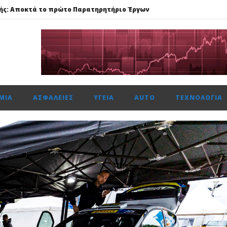
ής: Αποκτά το πρώτο Παρατηρητήριο Έργων
μενη χρονιά, στους δείκτες FTSE4Good
αμβανόμενα λειτουργικά κέρδη €53,6 εκατ. και νέες εκταμιεύσεις
 ασφάλεια θέτει ως προτεραιότητα
ΜΊΑ
ΑΣΦΆΛΕΙΕΣ
ΥΓΕΊΑ
AUTO
ΤΕΧΝΟΛΟΓΊΑ