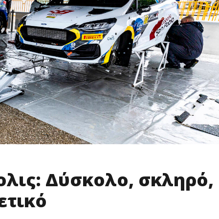
λις: Δύσκολο, σκληρό,
ετικό