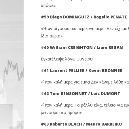
απόψε».
#59 Diego
DOMINGUEZ / Rogelio
PEÑATE
«Ήταν σίγουρα μια περίεργη μέρα. Δεν είχαμε
ίδιο αύριο».
#60 William CREIGHTON / Liam REGAN
Εγκατέλειψε λόγω ψυγείου.
#61 Laurent PELLIER
/ Kevin BRONNER
«Ήταν καλή μέρα για εμάς! Δεν κάναμε λάθη κα
#62 Tom
RENSONNET / Loïc
DUMONT
«Ήταν καλή μέρα. Το ράλλυ είναι τέλειο για 
μείνουμε στο δρόμο».
#63 Roberto
BLACH / Mauro
BARREIRO