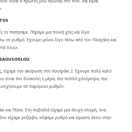
μένα. Είναι ο πρώτος μου αγώνας στο WRC και είμαι
.
TOS
ές το πατήσαμε. Πήραμε μια ποινή χτες και λίγο
πω σε ρυθμό. Έχουμε μείνει λίγο πίσω από τον Πασχάλη και
τά τους».
SAOUSOGLOU
ς, είχαμε την ακύρωση στο Λουτράκι 2. Έχουμε πολύ καλό
ο είναι πιο δύσκολη η μέρα, πιο πολλά χιλιόμετρα, πιο
υνεχίσουμε σε παρόμοιο ρυθμό».
 και Πίσια. Στη Λειβαδιά είχαμε μια άτυχη στιγμή, ένα
 δεν είχαμε ρεζέρβα, κόψαμε ρυθμό και είμαστε έκτοι στην