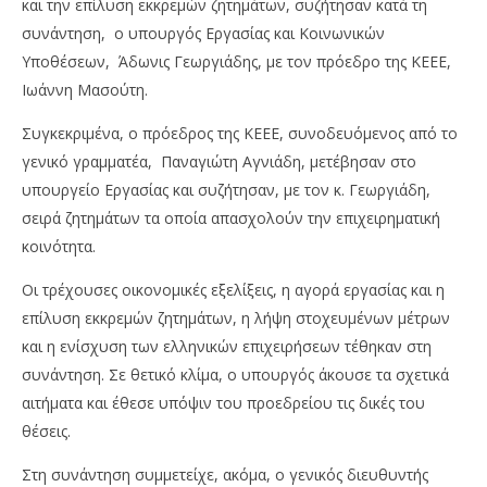
και την επίλυση εκκρεμών ζητημάτων, συζήτησαν κατά τη
συνάντηση, ο υπουργός Εργασίας και Κοινωνικών
Υποθέσεων, Άδωνις Γεωργιάδης, με τον πρόεδρο της ΚΕΕΕ,
Ιωάννη Μασούτη.
Συγκεκριμένα, ο πρόεδρος της ΚΕΕΕ, συνοδευόμενος από το
γενικό γραμματέα, Παναγιώτη Αγνιάδη, μετέβησαν στο
υπουργείο Εργασίας και συζήτησαν, με τον κ. Γεωργιάδη,
σειρά ζητημάτων τα οποία απασχολούν την επιχειρηματική
NOW VIEWING
κοινότητα.
Ι.Μασούτης,Α.Γεωργιάδης: Συζήτησαν για τις
Wa
Οι τρέχουσες οικονομικές εξελίξεις, η αγορά εργασίας και η
οικονομικές εξελίξεις
0,
επίλυση εκκρεμών ζητημάτων, η λήψη στοχευμένων μέτρων
11/10/2023
11/
pressroom
p
και η ενίσχυση των ελληνικών επιχειρήσεων τέθηκαν στη
συνάντηση. Σε θετικό κλίμα, ο υπουργός άκουσε τα σχετικά
αιτήματα και έθεσε υπόψιν του προεδρείου τις δικές του
θέσεις.
Στη συνάντηση συμμετείχε, ακόμα, ο γενικός διευθυντής