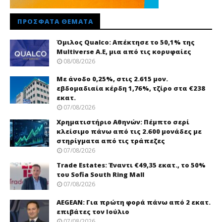
ΠΡΌΣΦΑΤΑ ΘΈΜΑΤΑ
Όμιλος Qualco: Απέκτησε το 50,1% της
Multiverse A.E, μια από τις κορυφαίες
08/08/2026
Με άνοδο 0,25%, στις 2.615 μον.
εβδομαδιαία κέρδη 1,76%, τζίρο στα €238
εκατ.
07/08/2026
Χρηματιστήριο Αθηνών: Πέμπτο σερί
κλείσιμο πάνω από τις 2.600 μονάδες με
στηρίγματα από τις τράπεζες
07/08/2026
Trade Εstates: Έναντι €49,35 εκατ., το 50%
του Sofia South Ring Mall
07/08/2026
AEGEAN: Για πρώτη φορά πάνω από 2 εκατ.
επιβάτες τον Ιούλιο
07/08/2026