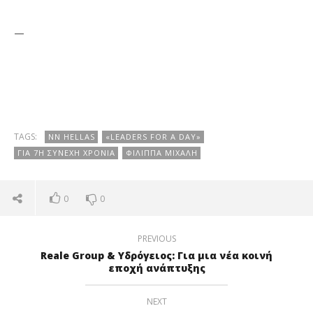
—
TAGS:
NN HELLAS
«LEADERS FOR A DAY»
ΓΙΑ 7Η ΣΥΝΕΧΉ ΧΡΟΝΙΆ
ΦΙΛΊΠΠΑ ΜΙΧΆΛΗ
0
0
PREVIOUS
Reale Group & Υδρόγειος: Για μια νέα κοινή
εποχή ανάπτυξης
NEXT