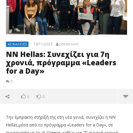
19/11/2023
pressroom
ΑΣΦΆΛΕΙΕΣ
NN Hellas: Συνεχίζει για 7η
χρονιά, πρόγραμμα «Leaders
for a Day»
0
0
0
Την έμπρακτη στήριξή της στη νέα γενιά, συνεχίζει η NN
Hellas,μέσα από το πρόγραμμα «Leaders for a Day», σε
η
συνεργασία με το JA Greece
,
καθώς για 7
συνεχή χρονιά