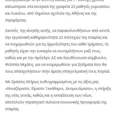
καλωσόρισε στα κεντρικά της γραφεία 22 μαθητές γυμνασίου
και λυκείου, από δημόσια σχολεία της Αθήνας και της
περιφέρειας.
Σκοπός της κίνησής αυτής, να παρακολουθήσουν από κοντά
την εργασιακή καθημερινότητα 22 στελεχών της εταιρίας και
να ενημερωθούν για τις αρμοδιότητες του κάθε τμήματος. Οι
NOW VIEWING
μαθητές είχαν την ευκαιρία να συνομιλήσουν μαζί τους,
NN Hellas: Συνεχίζει για 7η χρονιά, πρόγραμμα
Όμ
καθώς και με την πρόεδρο ΔΣ και διευθύνουσα σύμβουλο,
«Leaders for a Day»
A.
Φιλίππα Μιχάλη, για να ενημερωθούν για ζητήματα που θα
19/11/2023
19/
τους απασχολήσουν στην άμεση επαγγελματική τους πορεία.
pressroom
p
Με δράσεις πλήρως ευθυγραμμισμένες με τις αξίες μας
«Νοιαζόμαστε, Είμαστε Ξεκάθαροι, Δεσμευόμαστε», η στήριξη
της νέας γενιάς, καθώς και η εκπαίδευση των νέων,
αποτελούν στρατηγικό πυλώνα κοινωνικής προσφοράς της
εταιρίας.