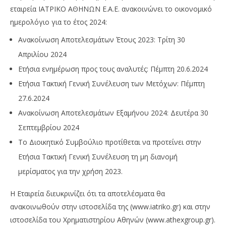
εταιρεία ΙΑΤΡΙΚΟ ΑΘΗΝΩΝ Ε.Α.Ε. ανακοινώνει το οικονομικό
ημερολόγιο για το έτος 2024:
Ανακοίνωση Αποτελεσμάτων Έτους 2023: Τρίτη 30
Απριλίου 2024
Ετήσια ενημέρωση προς τους αναλυτές: Πέμπτη 20.6.2024
Ετήσια Τακτική Γενική Συνέλευση των Μετόχων: Πέμπτη
27.6.2024
NOW VIEWING
Ανακοίνωση Αποτελεσμάτων Εξαμήνου 2024: Δευτέρα 30
Ιατρικό Αθηνών: Οικονομικό ημερολόγιο
Με
Σεπτεμβρίου 2024
τζ
01/04/2024
Το Διοικητικό Συμβούλιο προτίθεται να προτείνει στην
press-
01/
room
p
Ετήσια Τακτική Γενική Συνέλευση τη μη διανομή
ro
μερίσματος για την χρήση 2023.
H Εταιρεία διευκρινίζει ότι τα αποτελέσματα θα
ανακοινωθούν στην ιστοσελίδα της (www.iatriko.gr) και στην
ιστοσελίδα του Χρηματιστηρίου Αθηνών (www.athexgroup.gr).