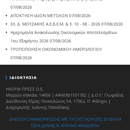
07/08/2026
ΑΠΟΚΤΗΣΗ ΙΔΙΩΝ ΜΕΤΟΧΩΝ
07/08/2026
ΕΛ. Δ. ΜΟΥΖΑΚΗΣ Α.Ε.Β.Ε.Μ. & Ε. 10 - 08 - 2026
07/08/2026
Ημερομηνία Ανακοίνωσης Οικονομικών Αποτελεσμάτων
1ου Εξαμήνου 2026
07/08/2026
ΤΡΟΠΟΠΟΙΗΣΗ ΟΙΚΟΝΟΜΙΚΟΥ ΗΜΕΡΟΛΟΓΙΟΥ
07/08/2026
ΙΔΙΟΚΤΗΣΙΑ
ΗΛΟΡΙΑ ΠΡΕΣΣ Ο.Ε.
Μητρώο eMedia: 14606 | ΑΦΜ:801951782 | Δ.Ο.Υ.: Γλυφάδας
Διεύθυνση έδρας: Ποσειδώνος 54, 17562, Π. Φάληρο |
Διαχειριστής: Ιωάννης Παπαδάκης
ΔΗΛΩΣΗ ΣΥΜΜΟΡΦΩΣΗΣ ΜΕ ΤΗ ΣΥΣΤΑΣΗ (ΕΕ) 2018/334
Όροι χρήσης & πολιτική απορρήτου