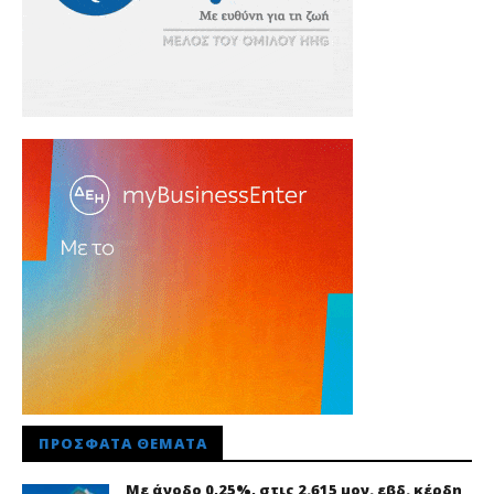
ΠΡΌΣΦΑΤΑ ΘΈΜΑΤΑ
Με άνοδο 0,25%, στις 2.615 μον. εβδ. κέρδη