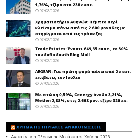
1,76%, τζίρο στα 238 εκατ.
07/08/2026
Χρηματιστήριο Αθηνών: Πέμπτο σερί
κλείσιμο πάνω από τις 2.600 μονάδες με
στηρίγματα από τις τράπεζες
07/08/2026
Trade Εstates: Έναντι €49,35 εκατ., το 50%
του Sofia South Ring Mall
07/08/2026
AEGEAN: Για πρώτη φορά πάνω από 2 εκατ.
επιβάτες τον Ιούλιο
07/08/2026
Με πτώση 0,59%, Cenergy άνοδο 3,21%,
Metlen 2,88%, στις 2.608 μον. τζίρο 320 εκ.
07/08/2026
ΧΡΗΜΑΤΙΣΤΗΡΙΑΚΈΣ ΑΝΑΚΟΙΝΏΣΕΙΣ
Ανακοίνωση Πληρωμής Μερίσματος Χρήσης 2025