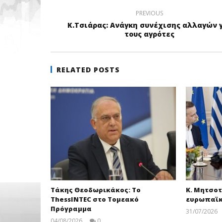
PREVIOUS
Κ.Τσιάρας: Ανάγκη συνέχισης αλλαγών 
τους αγρότες
RELATED POSTS
Τάκης Θεοδωρικάκος: Το
Κ. Μητσοτ
ThessINTEC στο Τομεακό
ευρωπαϊκ
Πρόγραμμα
31/07/2026
04/08/2026
0