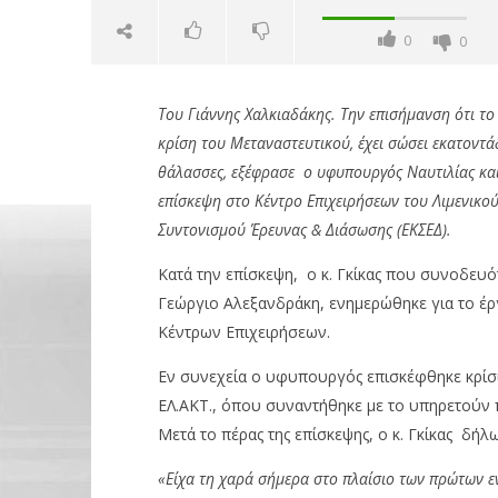
0
0
Του Γιάννης Χαλκιαδάκης. Την επισήμανση ότι το 
κρίση του Μεταναστευτικού, έχει σώσει εκατοντάδ
θάλασσες, εξέφρασε ο υφυπουργός Ναυτιλίας και 
επίσκεψη στο Κέντρο Επιχειρήσεων του Λιμενικού
NOW VIEWING
Συντονισμού Έρευνας & Διάσωσης (ΕΚΣΕΔ).
Στ. Γκίκας: Είναι παροιμιώδης ο
Κατά την επίσκεψη, ο κ. Γκίκας που συνοδευό
επαγ/σμός των Λιμενικών
Γεώργιο Αλεξανδράκη, ενημερώθηκε για το έργο
Με απώλε
18/06/2024
Κέντρων Επιχειρήσεων.
2,55%, Ae
pressroom
μον. τζίρ
Εν συνεχεία ο υφυπουργός επισκέφθηκε κρίσιμ
18/06/2024
pressro
ΕΛ.ΑΚΤ., όπου συναντήθηκε με το υπηρετούν π
Μετά το πέρας της επίσκεψης, ο κ. Γκίκας δήλω
«Είχα τη χαρά σήμερα στο πλαίσιο των πρώτων 