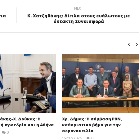
NEXT
για
Κ. Χατζηδάκης: Δίπλα στους ευάλωτους με
έκτακτη Συνεισφορά
άκης-Χ. Δούκας: Η
Χρ. Δήμας: Η σύμβαση PBN,
ή προεδρία και η Αθήνα
καθοριστικό βήμα για την
αεροναυτιλία
0
pressroom
19/07/2026
0