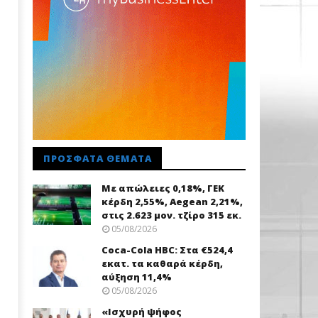
ΠΡΌΣΦΑΤΑ ΘΈΜΑΤΑ
Με απώλειες 0,18%, ΓΕΚ
κέρδη 2,55%, Aegean 2,21%,
στις 2.623 μον. τζίρο 315 εκ.
05/08/2026
Coca-Cola HBC: Στα €524,4
εκατ. τα καθαρά κέρδη,
αύξηση 11,4%
05/08/2026
«Ισχυρή ψήφος