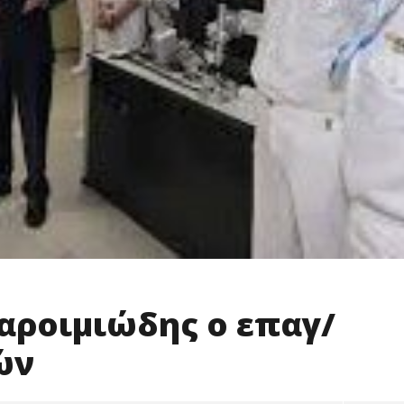
 παροιμιώδης ο επαγ/
ών