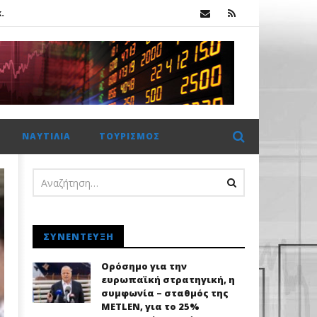
.
λοσσού Meridiam στο GSI
Ήπια διόρθωση στο Χρηματιστήριο Αθηνών: Αντοχές πάνω από τις 2.600 μονάδες με στήριξη από τα blue chips
ΝΑΥΤΙΛΊΑ
ΤΟΥΡΙΣΜΌΣ
.
ΣΥΝΈΝΤΕΥΞΗ
Ορόσημο για την
ευρωπαϊκή στρατηγική, η
συμφωνία – σταθμός της
METLEN, για το 25%