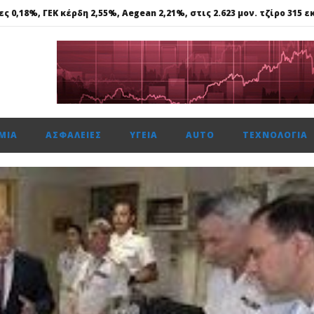
 0,18%, ΓΕΚ κέρδη 2,55%, Aegean 2,21%, στις 2.623 μον. τζίρο 315 εκ
Στα €524,4 εκατ. τα καθαρά κέρδη, αύξηση 11,4%
ήφος εμπιστοσύνης», η ιστορική συμφωνία για την είσοδο του κο
ΕΤΟΧΩΝ (ΚΟ): Αγορά ιδίων μετοχών
ΜΊΑ
ΑΣΦΆΛΕΙΕΣ
ΥΓΕΊΑ
AUTO
ΤΕΧΝΟΛΟΓΊΑ
 0,18%, ΓΕΚ κέρδη 2,55%, Aegean 2,21%, στις 2.623 μον. τζίρο 315 εκ