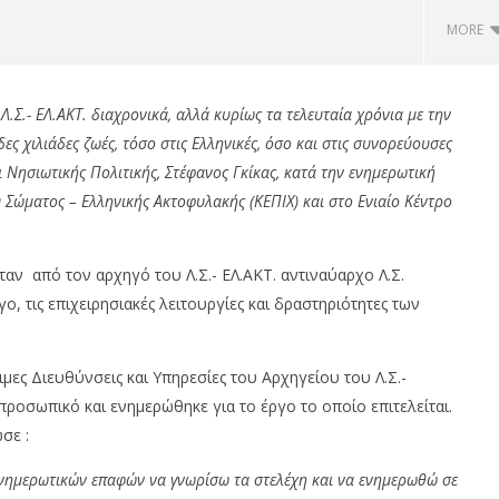
MORE
Λ.Σ.- ΕΛ.ΑΚΤ. διαχρονικά, αλλά κυρίως τα τελευταία χρόνια με την
ες χιλιάδες ζωές, τόσο στις Ελληνικές, όσο και στις συνορεύουσες
Νησιωτικής Πολιτικής, Στέφανος Γκίκας, κατά την ε
νημερωτική
 Σώματος – Ελληνικής Ακτοφυλακής (ΚΕΠΙΧ) και στο Ενιαίο Κέντρο
ταν από τον αρχηγό του Λ.Σ.- ΕΛ.ΑΚΤ. αντιναύαρχο Λ.Σ.
, τις επιχειρησιακές λειτουργίες και δραστηριότητες των
ιες 0,18%, ΓΕΚ κέρδη
Coca-Cola HBC: Στα €524,4 εκατ.
gean 2,21%, στις 2.623
τα καθαρά κέρδη, αύξηση 11,4%
ο 315 εκ.
18/06/2024
ες Διευθύνσεις και Υπηρεσίες του Αρχηγείου του Λ.Σ.-
pressroom
om
ροσωπικό και ενημερώθηκε για το έργο το οποίο επιτελείται.
σε :
ενημερωτικών επαφών να γνωρίσω τα στελέχη και να ενημερωθώ σε