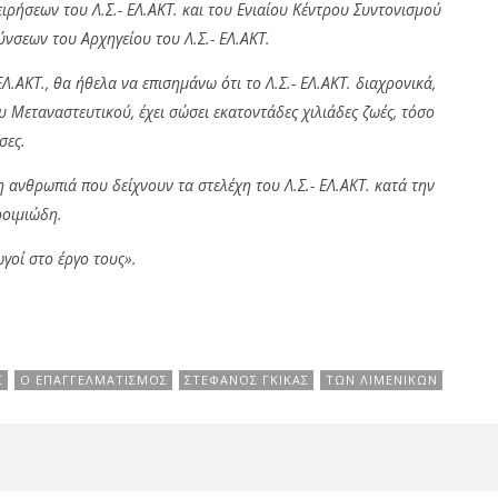
ειρήσεων του Λ.Σ.- ΕΛ.ΑΚΤ. και του Ενιαίου Κέντρου Συντονισμού
νσεων του Αρχηγείου του Λ.Σ.- ΕΛ.ΑΚΤ.
Λ.ΑΚΤ., θα ήθελα να επισημάνω ότι το Λ.Σ.- ΕΛ.ΑΚΤ. διαχρονικά,
υ Μεταναστευτικού, έχει σώσει εκατοντάδες χιλιάδες ζωές, τόσο
σες.
 ανθρωπιά που δείχνουν τα στελέχη του Λ.Σ.- ΕΛ.ΑΚΤ. κατά την
ροιμιώδη.
γοί στο έργο τους».
Σ
Ο ΕΠΑΓΓΕΛΜΑΤΙΣΜΌΣ
ΣΤΈΦΑΝΟΣ ΓΚΊΚΑΣ
ΤΩΝ ΛΙΜΕΝΙΚΏΝ