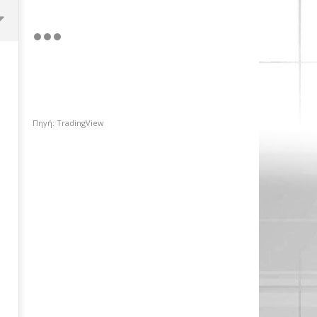
Πηγή: TradingView
«Ισχυρή ψήφος εμπιστοσύνης»,
η ιστορική συμφωνία για την
είσοδο του κολοσσού Meridiam
στο GSI
18/06/2024
pressroom