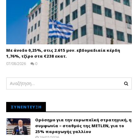
Με άνοδο 0,25%, στις 2.615 μον. εβδομαδιαία κέρδη
1,76%, τζίρο στα €238 εκατ.
07/08/2026
0
pressroom
ΣΥΝΈΝΤΕΥΞΗ
Ορόσημο για την ευρωπαϊκή στρατηγική, η
συμφωνία – σταθμός της METLEN, για το
25% παραγωγής γαλλίου
29/07/2026