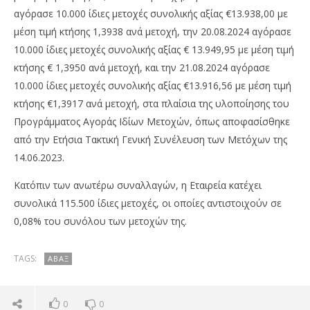
αγόρασε 10.000 ίδιες μετοχές συνολικής αξίας €13.938,00 με
μέση τιμή κτήσης 1,3938 ανά μετοχή, την 20.08.2024 αγόρασε
10.000 ίδιες μετοχές συνολικής αξίας € 13.949,95 με μέση τιμή
κτήσης € 1,3950 ανά μετοχή, και την 21.08.2024 αγόρασε
10.000 ίδιες μετοχές συνολικής αξίας €13.916,56 με μέση τιμή
κτήσης €1,3917 ανά μετοχή, στα πλαίσια της υλοποίησης του
NOW VIEWING
Προγράμματος Αγοράς Ιδίων Μετοχών, όπως αποφασίσθηκε
από την Ετήσια Τακτική Γενική Συνέλευση των Μετόχων της
ΑΒΑΞ: Αγορά ιδίων μετοχών
Όμ
14.06.2023.
A.
22/08/2024
press-
22/
Κατόπιν των ανωτέρω συναλλαγών, η Εταιρεία κατέχει
room
p
ro
συνολικά 115.500 ίδιες μετοχές, οι οποίες αντιστοιχούν σε
0,08% του συνόλου των μετοχών της.
TAGS:
ΆΒΑΞ
0
0